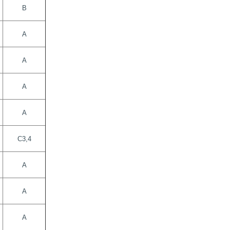
В
А
А
А
А
С3,4
А
А
А