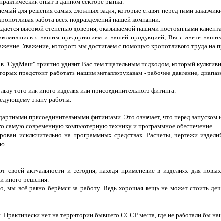
рактический опыт в данном секторе рынка.
яемый для решения самых сложных задач, которые ставят перед нами заказчики
 кропотливая работа всех подразделений нашей компании.
дается высокой степенью доверия, оказываемой нашими постоянными клиент
акомившись с нашим предприятием и нашей продукцией, Вы станете наши
важение. Уважение, которого мы достигаем с помощью кропотливого труда на п
в "СудМаш" приятно удивит Вас тем тщательным подходом, который культиви
которых предстоит работать нашим металлорукавам - рабочее давление, диапа
льзу того или иного изделия или присоединительного фитинга.
следующему этапу работы.
ндартными присоединительными фитингами. Это означает, что перед запуском 
ого самую современную компьютерную технику и программное обеспечение.
рован исключительно на программных средствах. Расчеты, чертежи изделий,
ью.
т своей актуальности и сегодня, находя применение в изделиях для новых
ли иного решения.
о, мы всё равно берёмся за работу. Ведь хорошая вещь не может стоить д
 Практически нет на территории бывшего СССР места, где не работали бы на