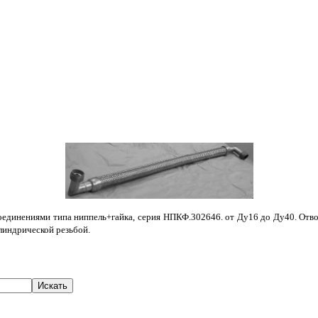
динениями типа ниппель+гайка, серия НПКФ.302646. от Ду16 до Ду40. Отводы п
илиндрической резьбой.