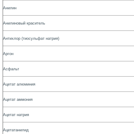
Анилин
Анилиновый краситель
Антихлор (тиосульфат натрия)
Аргон
Асфальт
Ацетат алюминия
Ацетат аммония
Ацетат натрия
Ацетатанилид