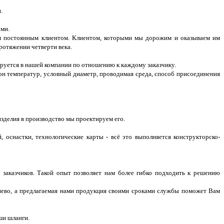
.
ами.
м постоянным клиентом. Клиентом, которыми мы дорожим и оказываем им
ротяжении четверти века.
руется в нашей компании по отношению к каждому заказчику.
зон температур, условный диаметр, проводимая среда, способ присоединения
изделия в производство мы проектируем его.
 оснастки, технологические карты - всё это выполняется конструкторско-
 заказчиков. Такой опыт позволяет нам более гибко подходить к решению
ешево, а предлагаемая нами продукция своими сроками службы поможет Вам
ши шланги.