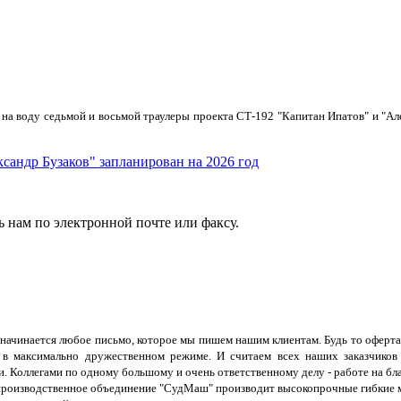
а воду седьмой и восьмой траулеры проекта СТ-192 "Капитан Ипатов" и "Алек
сандр Бузаков" запланирован на 2026 год
ь нам по электронной почте или факсу.
начинается любое письмо, которое мы пишем нашим клиентам. Будь то оферта
 в максимально дружественном режиме. И считаем всех наших заказчиков
и. Коллегами по одному большому и очень ответственному делу - работе на б
производственное объединение "СудМаш" производит высокопрочные гибкие м