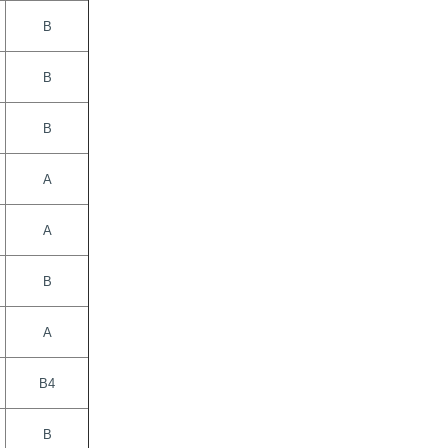
В
В
В
А
А
В
А
В4
В