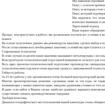
Мы накопили огромный п
Опыт, с успехом примен
Опыт, за которым стоит
Опыт, который подтверж
Мы надеемся, что позн
всяческое внимание и у
Тщательный подход
Ваше первое обращение 
Прежде, чем приступать к работе, мы досконально изучаем все условия, в 
шланга.
На основе полученных данных мы рекомендуем заказчику сделать выбор в по
После согласования всех необходимых заказчику условий мы приступаем к 
Современные технологии
В семи случаях из десяти наши заказчики заказывают металлорукава с неста
Конструкторско-технологический отдел нашей компании ис пользует для эт
Весь цикл проектно-технологической подготовки производства сконцентри
технологическим отделом в очень короткие сроки и с максимальной точност
Гибкость работы
За 25 лет работы у нас организовался очень большой конструкторский архив.
Многие проектировочные решения, сделанные нами за эти годы, не теряю
возникающих у наших клиентов задач, заведомо удешевляя стоимость того и
И даже если найти в Вашем случае наиболее дешёвого варианта невозможн
существенно снизить производственные издержки.
Удобная логистика
Диапазон географического местоположения нашей клиентуры очень обширен.