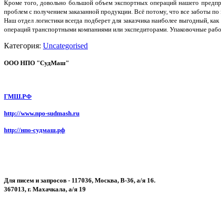
Кроме того, довольно большой объем экспортных операций нашего предпри
проблем с получением заказанной продукции. Всё потому, что все заботы по 
Наш отдел логистики всегда подберет для заказчика наиболее выгодный, как
операций транспортными компаниями или экспедиторами. Упаковочные рабо
Категория:
Uncategorised
ООО НПО "СудМаш"
ГМШ.РФ
http://www.npo-sudmash.ru
http://нпо-судмаш.рф
Для писем и запросов - 117036, Москва, В-36, а/я 16.
367013, г. Махачкала, а/я 19