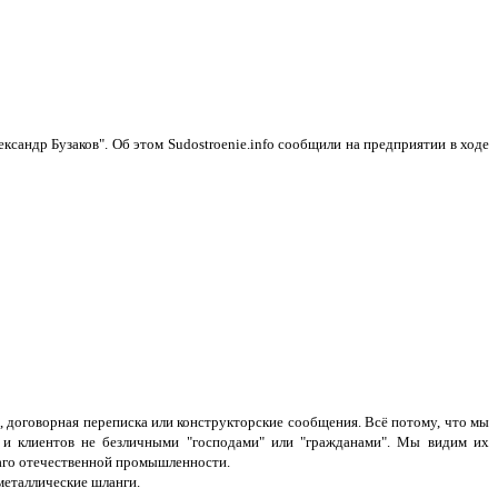
сандр Бузаков". Об этом Sudostroenie.info сообщили на предприятии в ходе
, договорная переписка или конструкторские сообщения. Всё потому, что мы
 и клиентов не безличными "господами" или "гражданами". Мы видим их
лаго отечественной промышленности.
еталлические шланги.