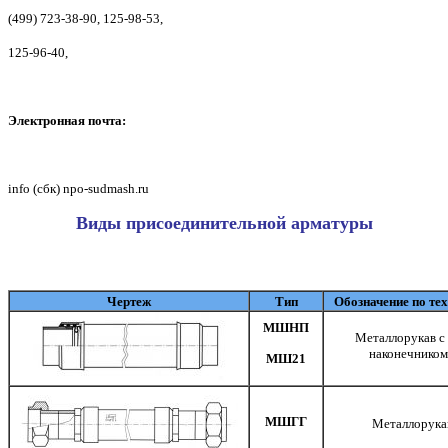
(499) 723-38-90, 125-98-53,
125-96-40,
Электронная почта:
info (сбк) npo-sudmash.ru
Виды присоединительной арматуры
Чертеж
Тип
Обозначение по те
МШНП
Металлорукав
с
наконечником
МШ21
МШГГ
Металлорука