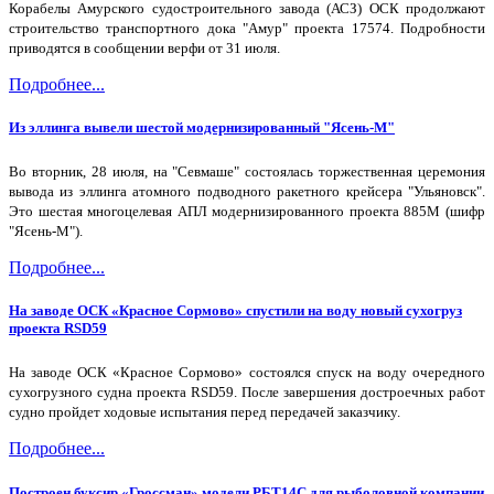
Корабелы Амурского судостроительного завода (АСЗ) ОСК продолжают
строительство транспортного дока "Амур" проекта 17574. Подробности
приводятся в сообщении верфи от 31 июля.
Подробнее...
Из эллинга вывели шестой модернизированный "Ясень-М"
Во вторник, 28 июля, на "Севмаше" состоялась торжественная церемония
вывода из эллинга атомного подводного ракетного крейсера "Ульяновск".
Это шестая многоцелевая АПЛ модернизированного проекта 885М (шифр
"Ясень-М").
Подробнее...
На заводе ОСК «Красное Сормово» спустили на воду новый сухогруз
проекта RSD59
На заводе ОСК «Красное Сормово» состоялся спуск на воду очередного
сухогрузного судна проекта RSD59. После завершения достроечных работ
судно пройдет ходовые испытания перед передачей заказчику.
Подробнее...
Построен буксир «Гроссман» модели РБТ14С для рыболовной компании