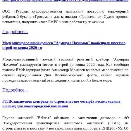
ООО «Русская судостроительная компания» построило маломерный
рейдовый буксир «Гроссман» для компании «Гроссевичи». Судно прошло
испытания, получило класс РМРС и уже работает у заказчика.
Подробнее...
Модернизированный крейсер "Адмирал Нахимов" пообещали ввести в
строй до конца 2026-го
Модернизированный тяжелый атомный ракетный крейсер "Адмирал
Нахимов" планируется ввести в строй до конца 2026 года. Как сообщил
главком ВМФ адмирал флота Александр Моисеев во время мероприятий по
случаю празднования Дня Военно-морского флота, сейчас корабль
проходит заключительный этап ходовых испытаний в Белом море.
Подробнее...
ГТЛК заключила контракт на строительство четырёх несамоходных
шаланд для нижегородской компании
Группа компаний "Р-Флот" объявила о заключении договора с АО
"Государственная транспортная лизинговая компания" (ГТЛК) на
строительство и поставку 4 несамоходных шаланд проекта RHB2007NS. Об