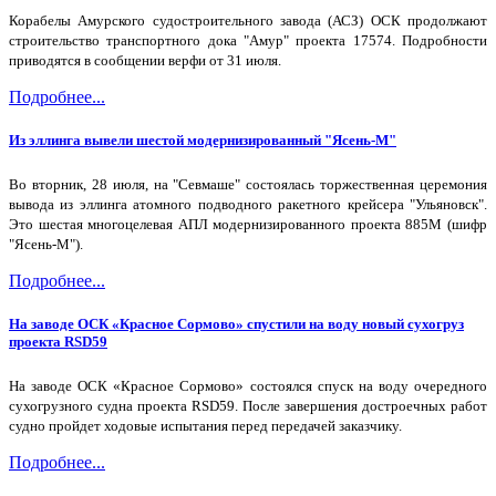
Корабелы Амурского судостроительного завода (АСЗ) ОСК продолжают
строительство транспортного дока "Амур" проекта 17574. Подробности
приводятся в сообщении верфи от 31 июля.
Подробнее...
Из эллинга вывели шестой модернизированный "Ясень-М"
Во вторник, 28 июля, на "Севмаше" состоялась торжественная церемония
вывода из эллинга атомного подводного ракетного крейсера "Ульяновск".
Это шестая многоцелевая АПЛ модернизированного проекта 885М (шифр
"Ясень-М").
Подробнее...
На заводе ОСК «Красное Сормово» спустили на воду новый сухогруз
проекта RSD59
На заводе ОСК «Красное Сормово» состоялся спуск на воду очередного
сухогрузного судна проекта RSD59. После завершения достроечных работ
судно пройдет ходовые испытания перед передачей заказчику.
Подробнее...