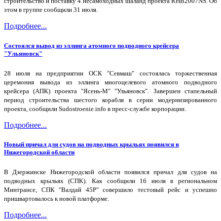
строительство и поставку 4 несамоходных шаланд проекта RHB2007NS. Об
этом в группе сообщили 31 июля.
Подробнее...
Состоялся вывод из эллинга атомного подводного крейсера
"Ульяновск"
28 июля на предприятии ОСК "Севмаш" состоялась торжественная
церемония вывода из эллинга многоцелевого атомного подводного
крейсера (АПК) проекта "Ясень-М" "Ульяновск". Завершен стапельный
период строительства шестого корабля в серии модернизированного
проекта, сообщили Sudostroenie.info в пресс-службе корпорации.
Подробнее...
Новый причал для судов на подводных крыльях появился в
Нижегородской области
В Дзержинске Нижегородской области появился причал для судов на
подводных крыльях (СПК). Как сообщили 16 июля в региональном
Минтрансе, СПК "Валдай 45Р" совершило тестовый рейс и успешно
пришвартовалось к новой платформе.
Подробнее...