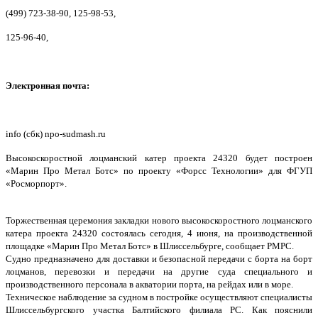
(499) 723-38-90, 125-98-53,
125-96-40,
Электронная почта:
info (сбк) npo-sudmash.ru
Высокоскоростной лоцманский катер проекта 24320 будет построен
«Марин Про Метал Ботс» по проекту «Форсс Технологии» для ФГУП
«Росморпорт».
Торжественная церемония закладки нового высокоскоростного лоцманского
катера проекта 24320 состоялась сегодня, 4 июня, на производственной
площадке «Марин Про Метал Ботс» в Шлиссельбурге, сообщает РМРС.
Судно предназначено для доставки и безопасной передачи с борта на борт
лоцманов, перевозки и передачи на другие суда специального и
производственного персонала в акватории порта, на рейдах или в море.
Техническое наблюдение за судном в постройке осуществляют специалисты
Шлиссельбургского участка Балтийского филиала РС. Как пояснили