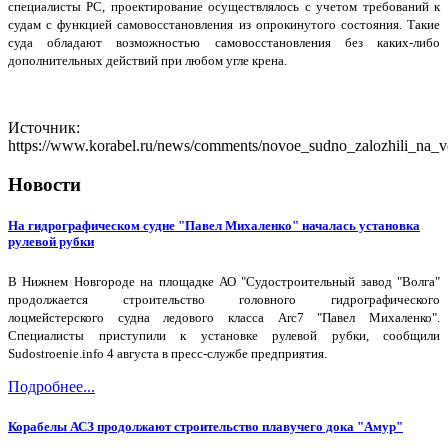
специалисты РС, проектирование осуществлялось с учетом требований к
судам с функцией самовосстановления из опрокинутого состояния. Такие
суда обладают возможностью самовосстановления без каких-либо
дополнительных действий при любом угле крена.
Источник:
https://www.korabel.ru/news/comments/novoe_sudno_zalozhili_na_ve
Новости
На гидрографическом судне "Павел Михаленко" началась установка
рулевой рубки
В Нижнем Новгороде на площадке АО "Судостроительный завод "Волга"
продолжается строительство головного гидрографического
лоцмейстерского судна ледового класса Arc7 "Павел Михаленко".
Специалисты приступили к установке рулевой рубки, сообщили
Sudostroenie.info 4 августа в пресс-службе предприятия.
Подробнее...
Корабелы АСЗ продолжают строительство плавучего дока "Амур"