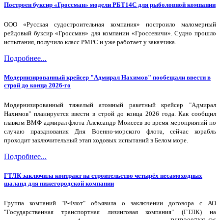
Построен буксир «Гроссман» модели РБТ14С для рыболовной компании
ООО «Русская судостроительная компания» построило маломерный
рейдовый буксир «Гроссман» для компании «Гроссевичи». Судно прошло
испытания, получило класс РМРС и уже работает у заказчика.
Подробнее...
Модернизированный крейсер "Адмирал Нахимов" пообещали ввести в
строй до конца 2026-го
Модернизированный тяжелый атомный ракетный крейсер "Адмирал
Нахимов" планируется ввести в строй до конца 2026 года. Как сообщил
главком ВМФ адмирал флота Александр Моисеев во время мероприятий по
случаю празднования Дня Военно-морского флота, сейчас корабль
проходит заключительный этап ходовых испытаний в Белом море.
Подробнее...
ГТЛК заключила контракт на строительство четырёх несамоходных
шаланд для нижегородской компании
Группа компаний "Р-Флот" объявила о заключении договора с АО
"Государственная транспортная лизинговая компания" (ГТЛК) на