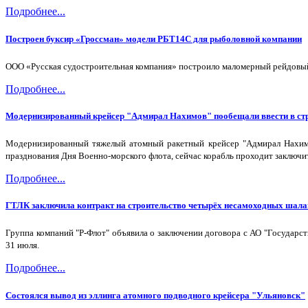
Подробнее...
Построен буксир «Гроссман» модели РБТ14С для рыболовной компании
ООО «Русская судостроительная компания» построило маломерный рейдовый 
Подробнее...
Модернизированный крейсер "Адмирал Нахимов" пообещали ввести в стр
Модернизированный тяжелый атомный ракетный крейсер "Адмирал Нахимо
празднования Дня Военно-морского флота, сейчас корабль проходит заключи
Подробнее...
ГТЛК заключила контракт на строительство четырёх несамоходных шала
Группа компаний "Р-Флот" объявила о заключении договора с АО "Государс
31 июля.
Подробнее...
Состоялся вывод из эллинга атомного подводного крейсера "Ульяновск"