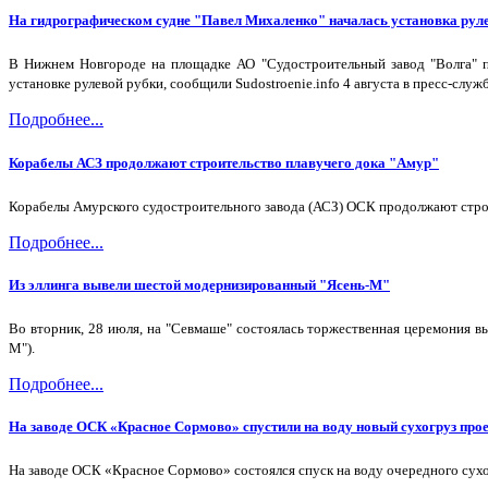
На гидрографическом судне "Павел Михаленко" началась установка рул
В Нижнем Новгороде на площадке АО "Судостроительный завод "Волга" пр
установке рулевой рубки, сообщили Sudostroenie.info 4 августа в пресс-служ
Подробнее...
Корабелы АСЗ продолжают строительство плавучего дока "Амур"
Корабелы Амурского судостроительного завода (АСЗ) ОСК продолжают строи
Подробнее...
Из эллинга вывели шестой модернизированный "Ясень-М"
Во вторник, 28 июля, на "Севмаше" состоялась торжественная церемония в
М").
Подробнее...
На заводе ОСК «Красное Сормово» спустили на воду новый сухогруз про
На заводе ОСК «Красное Сормово» состоялся спуск на воду очередного сухо