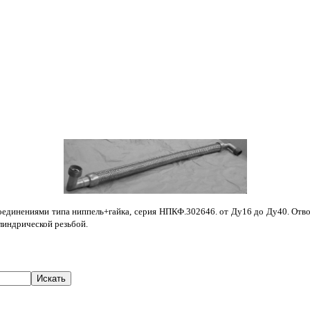
динениями типа ниппель+гайка, серия НПКФ.302646. от Ду16 до Ду40. Отводы п
илиндрической резьбой.