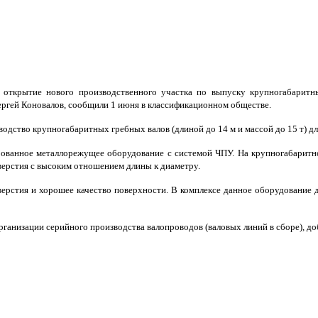
 открытие нового производственного участка по выпуску крупногабаритн
ергей Коновалов, сообщили 1 июня в классификационном обществе.
одство крупногабаритных гребных валов (длиной до 14 м и массой до 15 т) д
рованное металлорежущее оборудование с системой ЧПУ. На крупногабаритн
тверстия с высоким отношением длины к диаметру.
верстия и хорошее качество поверхности. В комплексе данное оборудование 
ганизации серийного производства валопроводов (валовых линий в сборе), до