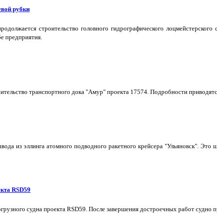
евой рубки
одолжается строительство головного гидрографического лоцмейстерского с
бе предприятия.
тельство транспортного дока "Амур" проекта 17574. Подробности приводятс
ывода из эллинга атомного подводного ракетного крейсера "Ульяновск". Эт
екта RSD59
грузного судна проекта RSD59. После завершения достроечных работ судно п