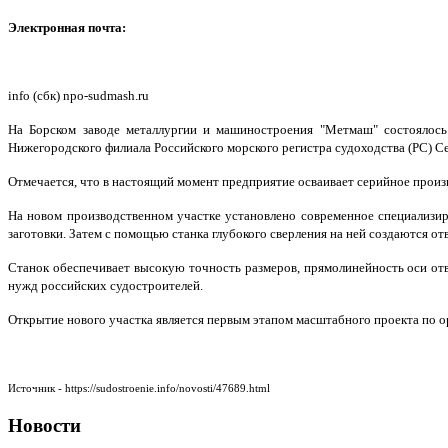
Электронная почта:
info (сбк) npo-sudmash.ru
На Борском заводе металлургии и машиностроения "Метмаш" состоялось
Нижегородского филиала Российского морского регистра судоходства (РС) С
Отмечается, что в настоящий момент предприятие осваивает серийное произв
На новом производственном участке установлено современное специализи
заготовки. Затем с помощью станка глубокого сверления на ней создаются о
Станок обеспечивает высокую точность размеров, прямолинейность оси от
нужд российских судостроителей.
Открытие нового участка является первым этапом масштабного проекта по ор
Источник - https://sudostroenie.info/novosti/47689.html
Новости