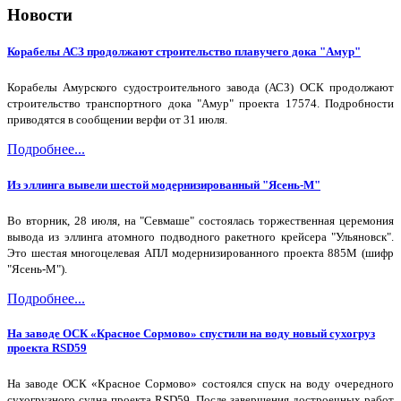
Новости
Корабелы АСЗ продолжают строительство плавучего дока "Амур"
Корабелы Амурского судостроительного завода (АСЗ) ОСК продолжают
строительство транспортного дока "Амур" проекта 17574. Подробности
приводятся в сообщении верфи от 31 июля.
Подробнее...
Из эллинга вывели шестой модернизированный "Ясень-М"
Во вторник, 28 июля, на "Севмаше" состоялась торжественная церемония
вывода из эллинга атомного подводного ракетного крейсера "Ульяновск".
Это шестая многоцелевая АПЛ модернизированного проекта 885М (шифр
"Ясень-М").
Подробнее...
На заводе ОСК «Красное Сормово» спустили на воду новый сухогруз
проекта RSD59
На заводе ОСК «Красное Сормово» состоялся спуск на воду очередного
сухогрузного судна проекта RSD59. После завершения достроечных работ