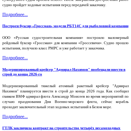
судно пройдет ходовые испытания перед передачей заказчику.
Подробнее...
Построен буксир «Гроссман» модели РБТ14С для рыболовной компании
ООО «Русская судостроительная компания» построило маломерный
рейдовый буксир «Гроссман» для компании «Гроссевичи». Судно прошло
испытания, получило класс РМРС и уже работает у заказчика.
Подробнее...
Модернизированный крейсер "Адмирал Нахимов" пообещали ввести в
строй до конца 2026-го
Модернизированный тяжелый атомный ракетный крейсер "Адмирал
Нахимов" планируется ввести в строй до конца 2026 года. Как сообщил
главком ВМФ адмирал флота Александр Моисеев во время мероприятий по
случаю празднования Дня Военно-морского флота, сейчас корабль
проходит заключительный этап ходовых испытаний в Белом море.
Подробнее...
ГТЛК заключила контракт на строительство четырёх несамоходных