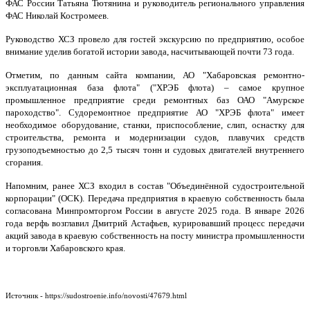
ФАС России Татьяна Тютянина и руководитель регионального управления
ФАС Николай Костромеев.
Руководство ХСЗ провело для гостей экскурсию по предприятию, особое
внимание уделив богатой истории завода, насчитывающей почти 73 года.
Отметим, по данным сайта компании, АО "Хабаровская ремонтно-
эксплуатационная база флота" ("ХРЭБ флота) – самое крупное
промышленное предприятие среди ремонтных баз ОАО "Амурское
пароходство". Судоремонтное предприятие АО "ХРЭБ флота" имеет
необходимое оборудование, станки, приспособление, слип, оснастку для
строительства, ремонта и модернизации судов, плавучих средств
грузоподъемностью до 2,5 тысяч тонн и судовых двигателей внутреннего
сгорания.
Напомним, ранее ХСЗ входил в состав "Объединённой судостроительной
корпорации" (ОСК). Передача предприятия в краевую собственность была
согласована Минпромторгом России в августе 2025 года. В январе 2026
года верфь возглавил Дмитрий Астафьев, курировавший процесс передачи
акций завода в краевую собственность на посту министра промышленности
и торговли Хабаровского края.
Источник - https://sudostroenie.info/novosti/47679.html