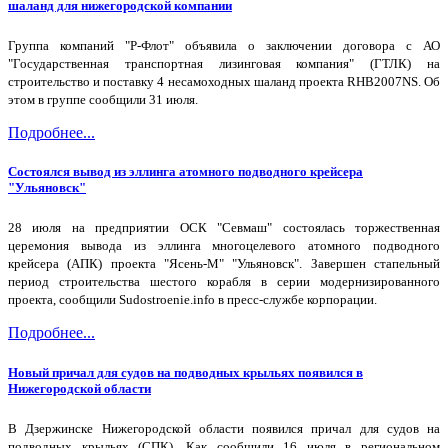
шаланд для нижегородской компании
Группа компаний "Р-Флот" объявила о заключении договора с АО
"Государственная транспортная лизинговая компания" (ГТЛК) на
строительство и поставку 4 несамоходных шаланд проекта RHB2007NS. Об
этом в группе сообщили 31 июля.
Подробнее...
Состоялся вывод из эллинга атомного подводного крейсера
"Ульяновск"
28 июля на предприятии ОСК "Севмаш" состоялась торжественная
церемония вывода из эллинга многоцелевого атомного подводного
крейсера (АПК) проекта "Ясень-М" "Ульяновск". Завершен стапельный
период строительства шестого корабля в серии модернизированного
проекта, сообщили Sudostroenie.info в пресс-службе корпорации.
Подробнее...
Новый причал для судов на подводных крыльях появился в
Нижегородской области
В Дзержинске Нижегородской области появился причал для судов на
подводных крыльях (СПК). Как сообщили 16 июля в региональном