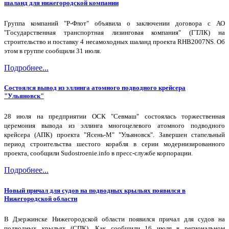
шаланд для нижегородской компании
Группа компаний "Р-Флот" объявила о заключении договора с АО
"Государственная транспортная лизинговая компания" (ГТЛК) на
строительство и поставку 4 несамоходных шаланд проекта RHB2007NS. Об
этом в группе сообщили 31 июля.
Подробнее...
Состоялся вывод из эллинга атомного подводного крейсера
"Ульяновск"
28 июля на предприятии ОСК "Севмаш" состоялась торжественная
церемония вывода из эллинга многоцелевого атомного подводного
крейсера (АПК) проекта "Ясень-М" "Ульяновск". Завершен стапельный
период строительства шестого корабля в серии модернизированного
проекта, сообщили Sudostroenie.info в пресс-службе корпорации.
Подробнее...
Новый причал для судов на подводных крыльях появился в
Нижегородской области
В Дзержинске Нижегородской области появился причал для судов на
подводных крыльях (СПК). Как сообщили 16 июля в региональном