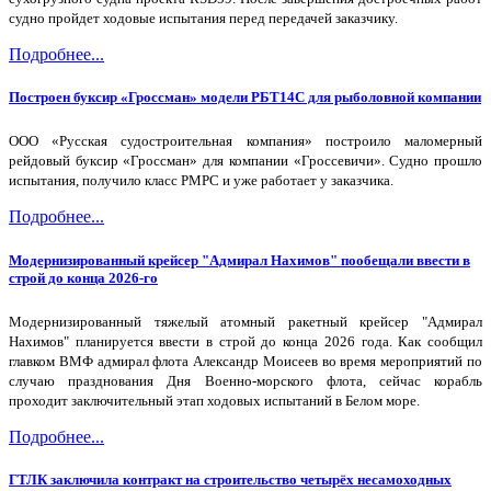
судно пройдет ходовые испытания перед передачей заказчику.
Подробнее...
Построен буксир «Гроссман» модели РБТ14С для рыболовной компании
ООО «Русская судостроительная компания» построило маломерный
рейдовый буксир «Гроссман» для компании «Гроссевичи». Судно прошло
испытания, получило класс РМРС и уже работает у заказчика.
Подробнее...
Модернизированный крейсер "Адмирал Нахимов" пообещали ввести в
строй до конца 2026-го
Модернизированный тяжелый атомный ракетный крейсер "Адмирал
Нахимов" планируется ввести в строй до конца 2026 года. Как сообщил
главком ВМФ адмирал флота Александр Моисеев во время мероприятий по
случаю празднования Дня Военно-морского флота, сейчас корабль
проходит заключительный этап ходовых испытаний в Белом море.
Подробнее...
ГТЛК заключила контракт на строительство четырёх несамоходных