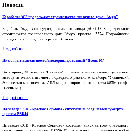
Новости
Корабелы АСЗ продолжают строительство плавучего дока "Амур"
Корабелы Амурского судостроительного завода (АСЗ) ОСК продолжают
строительство транспортного дока "Амур" проекта 17574. Подробности
приводятся в сообщении верфи от 31 июля.
Подробнее...
Из эллинга вывели шестой модернизированный "Ясень-М"
Во вторник, 28 июля, на "Севмаше" состоялась торжественная церемония
вывода из эллинга атомного подводного ракетного крейсера "Ульяновск".
Это шестая многоцелевая АПЛ модернизированного проекта 885М (шифр
"Ясень-М").
Подробнее...
На заводе ОСК «Красное Сормово» спустили на воду новый сухогруз
проекта RSD59
На заводе ОСК «Красное Сормово» состоялся спуск на воду очередного
сухогрузного судна проекта RSD59. После завершения достроечных работ