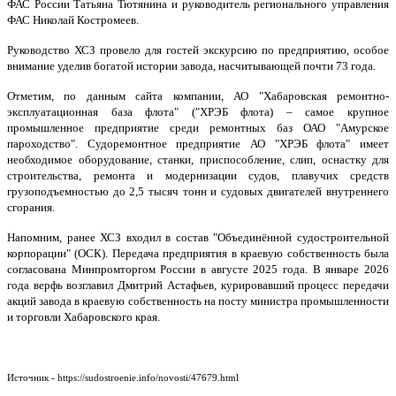
ФАС России Татьяна Тютянина и руководитель регионального управления
ФАС Николай Костромеев.
Руководство ХСЗ провело для гостей экскурсию по предприятию, особое
внимание уделив богатой истории завода, насчитывающей почти 73 года.
Отметим, по данным сайта компании, АО "Хабаровская ремонтно-
эксплуатационная база флота" ("ХРЭБ флота) – самое крупное
промышленное предприятие среди ремонтных баз ОАО "Амурское
пароходство". Судоремонтное предприятие АО "ХРЭБ флота" имеет
необходимое оборудование, станки, приспособление, слип, оснастку для
строительства, ремонта и модернизации судов, плавучих средств
грузоподъемностью до 2,5 тысяч тонн и судовых двигателей внутреннего
сгорания.
Напомним, ранее ХСЗ входил в состав "Объединённой судостроительной
корпорации" (ОСК). Передача предприятия в краевую собственность была
согласована Минпромторгом России в августе 2025 года. В январе 2026
года верфь возглавил Дмитрий Астафьев, курировавший процесс передачи
акций завода в краевую собственность на посту министра промышленности
и торговли Хабаровского края.
Источник - https://sudostroenie.info/novosti/47679.html