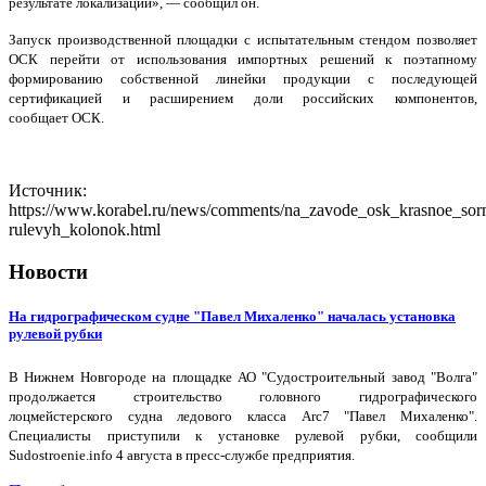
результате локализации», — сообщил он.
Запуск производственной площадки с испытательным стендом позволяет
ОСК перейти от использования импортных решений к поэтапному
формированию собственной линейки продукции с последующей
сертификацией и расширением доли российских компонентов,
сообщает ОСК.
Источник:
https://www.korabel.ru/news/comments/na_zavode_osk_krasnoe_sorm
rulevyh_kolonok.html
Новости
На гидрографическом судне "Павел Михаленко" началась установка
рулевой рубки
В Нижнем Новгороде на площадке АО "Судостроительный завод "Волга"
продолжается строительство головного гидрографического
лоцмейстерского судна ледового класса Arc7 "Павел Михаленко".
Специалисты приступили к установке рулевой рубки, сообщили
Sudostroenie.info 4 августа в пресс-службе предприятия.