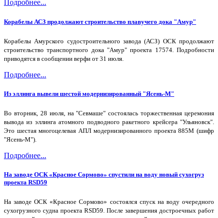
Подробнее...
Корабелы АСЗ продолжают строительство плавучего дока "Амур"
Корабелы Амурского судостроительного завода (АСЗ) ОСК продолжают
строительство транспортного дока "Амур" проекта 17574. Подробности
приводятся в сообщении верфи от 31 июля.
Подробнее...
Из эллинга вывели шестой модернизированный "Ясень-М"
Во вторник, 28 июля, на "Севмаше" состоялась торжественная церемония
вывода из эллинга атомного подводного ракетного крейсера "Ульяновск".
Это шестая многоцелевая АПЛ модернизированного проекта 885М (шифр
"Ясень-М").
Подробнее...
На заводе ОСК «Красное Сормово» спустили на воду новый сухогруз
проекта RSD59
На заводе ОСК «Красное Сормово» состоялся спуск на воду очередного
сухогрузного судна проекта RSD59. После завершения достроечных работ