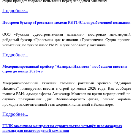
судно пройдет ходовые испытания перед передачей заказчику.
Подробнее...
Построен буксир «Гроссман» модели РБТ14С для рыболовной компании
ООО «Русская судостроительная компания» построило маломерный
рейдовый буксир «Гроссман» для компании «Гроссевичи». Судно прошло
испытания, получило класс РМРС и уже работает у заказчика.
Подробнее...
Модернизированный крейсер "Адмирал Нахимов" пообещали ввести в
строй до конца 2026-го
Модернизированный тяжелый атомный ракетный крейсер "Адмирал
Нахимов" планируется ввести в строй до конца 2026 года. Как сообщил
главком ВМФ адмирал флота Александр Моисеев во время мероприятий по
случаю празднования Дня Военно-морского флота, сейчас корабль
проходит заключительный этап ходовых испытаний в Белом море.
Подробнее...
ГТЛК заключила контракт на строительство четырёх несамоходных
шаланд для нижегородской компании