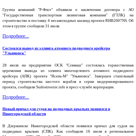
Группа компаний "Р-Флот" объявила о заключении договора с АО
"Государственная транспортная лизинговая компания" (ГТЛК) на
строительство и поставку 4 несамоходных шаланд проекта RHB2007NS. Об
этом в группе сообщили 31 июля.
Подробнее...
Состоялся вывод из эллинга атомного подводного крейсера
"Ульяновск"
28 июля на предприятии ОСК "Севмаш" состоялась торжественная
церемония вывода из эллинга многоцелевого атомного подводного
крейсера (АПК) проекта "Ясень-М" "Ульяновск". Завершен стапельный
период строительства шестого корабля в серии модернизированного
проекта, сообщили Sudostroenie.info в пресс-службе корпорации.
Подробнее...
Новый причал для судов на подводных крыльях появился в
Нижегородской области
В Дзержинске Нижегородской области появился причал для судов на
подводных крыльях (СПК). Как сообщили 16 июля в региональном