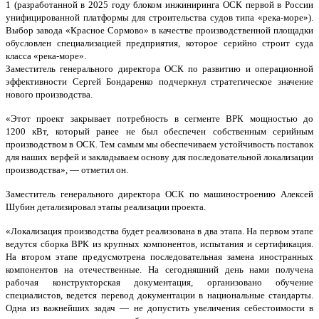
1 (разработанной в 2025 году блоком инжиниринга ОСК первой в России
унифицированной платформы для строительства судов типа «река-море»).
Выбор завода «Красное Сормово» в качестве производственной площадки
обусловлен специализацией предприятия, которое серийно строит суда
класса «река-море».
Заместитель генерального директора ОСК по развитию и операционной
эффективности Сергей Бондаренко подчеркнул стратегическое значение
нового производства.
«Этот проект закрывает потребность в сегменте ВРК мощностью до
1200 кВт, который ранее не был обеспечен собственным серийным
производством в ОСК. Тем самым мы обеспечиваем устойчивость поставок
для наших верфей и закладываем основу для последовательной локализации
производства», — отметил он.
Заместитель генерального директора ОСК по машиностроению Алексей
Шубин детализировал этапы реализации проекта.
«Локализация производства будет реализована в два этапа. На первом этапе
ведутся сборка ВРК из крупных компонентов, испытания и сертификация.
На втором этапе предусмотрена последовательная замена иностранных
компонентов на отечественные. На сегодняшний день нами получена
рабочая конструкторская документация, организовано обучение
специалистов, ведется перевод документации в национальные стандарты.
Одна из важнейших задач — не допустить увеличения себестоимости в