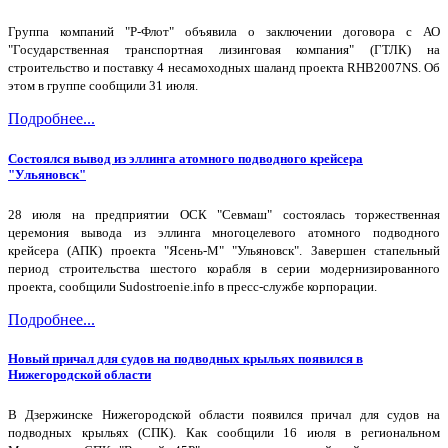
Группа компаний "Р-Флот" объявила о заключении договора с АО
"Государственная транспортная лизинговая компания" (ГТЛК) на
строительство и поставку 4 несамоходных шаланд проекта RHB2007NS. Об
этом в группе сообщили 31 июля.
Подробнее...
Состоялся вывод из эллинга атомного подводного крейсера
"Ульяновск"
28 июля на предприятии ОСК "Севмаш" состоялась торжественная
церемония вывода из эллинга многоцелевого атомного подводного
крейсера (АПК) проекта "Ясень-М" "Ульяновск". Завершен стапельный
период строительства шестого корабля в серии модернизированного
проекта, сообщили Sudostroenie.info в пресс-службе корпорации.
Подробнее...
Новый причал для судов на подводных крыльях появился в
Нижегородской области
В Дзержинске Нижегородской области появился причал для судов на
подводных крыльях (СПК). Как сообщили 16 июля в региональном