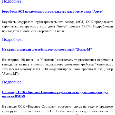
Подробнее...
Корабелы АСЗ продолжают строительство плавучего дока "Амур"
Корабелы Амурского судостроительного завода (АСЗ) ОСК продолжают
строительство транспортного дока "Амур" проекта 17574. Подробности
приводятся в сообщении верфи от 31 июля.
Подробнее...
Из эллинга вывели шестой модернизированный "Ясень-М"
Во вторник, 28 июля, на "Севмаше" состоялась торжественная церемония
вывода из эллинга атомного подводного ракетного крейсера "Ульяновск".
Это шестая многоцелевая АПЛ модернизированного проекта 885М (шифр
"Ясень-М").
Подробнее...
На заводе ОСК «Красное Сормово» спустили на воду новый сухогруз
проекта RSD59
На заводе ОСК «Красное Сормово» состоялся спуск на воду очередного
сухогрузного судна проекта RSD59. После завершения достроечных работ