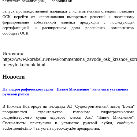
результате локализации», — сообщил он.
Запуск производственной площадки с испытательным стендом позволяет
ОСК перейти от использования импортных решений к поэтапному
формированию собственной линейки продукции с последующей
сертификацией и расширением доли российских компонентов,
сообщает ОСК.
Источник:
https://www.korabel.ru/news/comments/na_zavode_osk_krasnoe_sorm
rulevyh_kolonok.html
Новости
На гидрографическом судне "Павел Михаленко" началась установка
рулевой рубки
В Нижнем Новгороде на площадке АО "Судостроительный завод "Волга"
продолжается строительство головного гидрографического
лоцмейстерского судна ледового класса Arc7 "Павел Михаленко".
Специалисты приступили к установке рулевой рубки, сообщили
Sudostroenie.info 4 августа в пресс-службе предприятия.