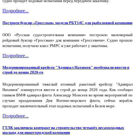
судно пройдет ходовые испытания перед передачей заказчику.
Подробнее...
Построен буксир «Гроссман» модели РБТ14С для рыболовной компании
ООО «Русская судостроительная компания» построило маломерный
рейдовый буксир «Гроссман» для компании «Гроссевичи». Судно прошло
испытания, получило класс РМРС и уже работает у заказчика.
Подробнее...
Модернизированный крейсер "Адмирал Нахимов" пообещали ввести в
строй до конца 2026-го
Модернизированный тяжелый атомный ракетный крейсер "Адмирал
Нахимов" планируется ввести в строй до конца 2026 года. Как сообщил
главком ВМФ адмирал флота Александр Моисеев во время мероприятий по
случаю празднования Дня Военно-морского флота, сейчас корабль
проходит заключительный этап ходовых испытаний в Белом море.
Подробнее...
ГТЛК заключила контракт на строительство четырёх несамоходных
шаланд для нижегородской компании