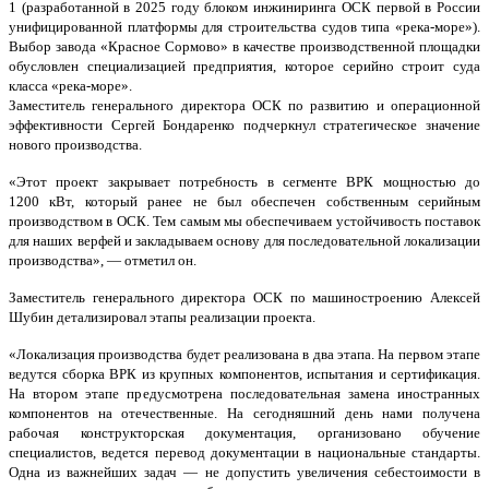
1 (разработанной в 2025 году блоком инжиниринга ОСК первой в России
унифицированной платформы для строительства судов типа «река-море»).
Выбор завода «Красное Сормово» в качестве производственной площадки
обусловлен специализацией предприятия, которое серийно строит суда
класса «река-море».
Заместитель генерального директора ОСК по развитию и операционной
эффективности Сергей Бондаренко подчеркнул стратегическое значение
нового производства.
«Этот проект закрывает потребность в сегменте ВРК мощностью до
1200 кВт, который ранее не был обеспечен собственным серийным
производством в ОСК. Тем самым мы обеспечиваем устойчивость поставок
для наших верфей и закладываем основу для последовательной локализации
производства», — отметил он.
Заместитель генерального директора ОСК по машиностроению Алексей
Шубин детализировал этапы реализации проекта.
«Локализация производства будет реализована в два этапа. На первом этапе
ведутся сборка ВРК из крупных компонентов, испытания и сертификация.
На втором этапе предусмотрена последовательная замена иностранных
компонентов на отечественные. На сегодняшний день нами получена
рабочая конструкторская документация, организовано обучение
специалистов, ведется перевод документации в национальные стандарты.
Одна из важнейших задач — не допустить увеличения себестоимости в