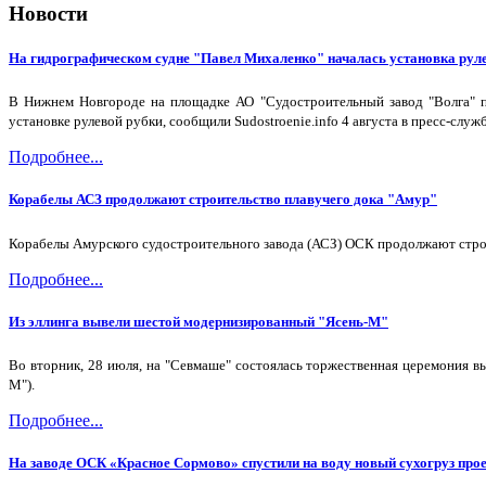
Новости
На гидрографическом судне "Павел Михаленко" началась установка рул
В Нижнем Новгороде на площадке АО "Судостроительный завод "Волга" пр
установке рулевой рубки, сообщили Sudostroenie.info 4 августа в пресс-служ
Подробнее...
Корабелы АСЗ продолжают строительство плавучего дока "Амур"
Корабелы Амурского судостроительного завода (АСЗ) ОСК продолжают строи
Подробнее...
Из эллинга вывели шестой модернизированный "Ясень-М"
Во вторник, 28 июля, на "Севмаше" состоялась торжественная церемония в
М").
Подробнее...
На заводе ОСК «Красное Сормово» спустили на воду новый сухогруз про