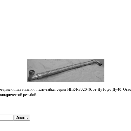
динениями типа ниппель+гайка, серия НПКФ.302646. от Ду16 до Ду40. Отводы п
илиндрической резьбой.