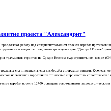
звитие проекта "Александрит"
" продолжают работу над совершенствованием проекта корабля противоминн
ходе церемонии закладки шестнадцатого тральщика серии "Дмитрий Глухов" рук
рия тральщиков строится на Средне-Невском судостроительном заводе (С
тральных сил и предназначены для борьбы с морскими минами. Ключевая особ
массой, повышенной коррозийной стойкостью и прочностью, сопоставимой с к
ъектов корабли проекта 12700 оснащены современными гидроакустическими 