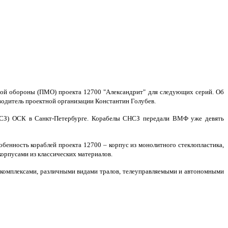
ой обороны (ПМО) проекта 12700 "Александрит" для следующих серий. Об
оводитель проектной организации Константин Голубев.
НСЗ) ОСК в Санкт-Петербурге. Корабелы СНСЗ передали ВМФ уже девять
енность кораблей проекта 12700 ‒ корпус из монолитного стеклопластика,
орпусами из классических материалов.
комплексами, различными видами тралов, телеуправляемыми и автономными