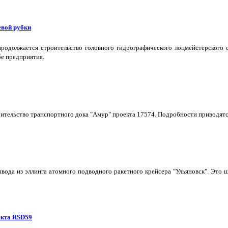
евой рубки
одолжается строительство головного гидрографического лоцмейстерского с
бе предприятия.
тельство транспортного дока "Амур" проекта 17574. Подробности приводятс
ывода из эллинга атомного подводного ракетного крейсера "Ульяновск". Эт
екта RSD59