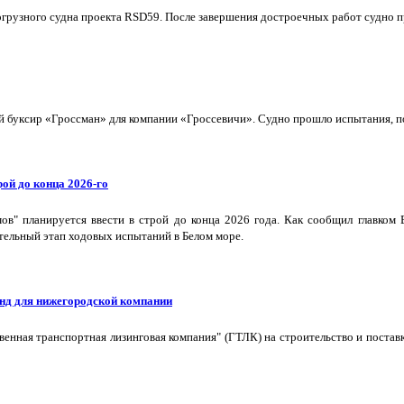
грузного судна проекта RSD59. После завершения достроечных работ судно п
буксир «Гроссман» для компании «Гроссевичи». Судно прошло испытания, пол
ой до конца 2026-го
в" планируется ввести в строй до конца 2026 года. Как сообщил главком
тельный этап ходовых испытаний в Белом море.
нд для нижегородской компании
твенная транспортная лизинговая компания" (ГТЛК) на строительство и пост