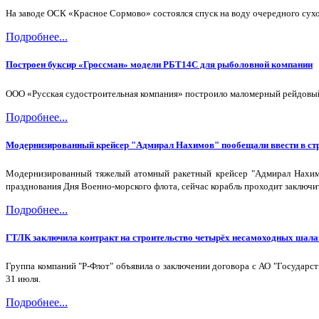
На заводе ОСК «Красное Сормово» состоялся спуск на воду очередного сухо
Подробнее...
Построен буксир «Гроссман» модели РБТ14С для рыболовной компании
ООО «Русская судостроительная компания» построило маломерный рейдовый 
Подробнее...
Модернизированный крейсер "Адмирал Нахимов" пообещали ввести в стр
Модернизированный тяжелый атомный ракетный крейсер "Адмирал Нахимо
празднования Дня Военно-морского флота, сейчас корабль проходит заключи
Подробнее...
ГТЛК заключила контракт на строительство четырёх несамоходных шала
Группа компаний "Р-Флот" объявила о заключении договора с АО "Государс
31 июля.
Подробнее...