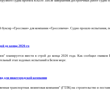
грузного судна проекта RSD59. После завершения достроечных работ судно п
буксир «Гроссман» для компании «Гроссевичи». Судно прошло испытания, пол
ой до конца 2026-го
в" планируется ввести в строй до конца 2026 года. Как сообщил главком
тельный этап ходовых испытаний в Белом море.
нд для нижегородской компании
твенная транспортная лизинговая компания" (ГТЛК) на строительство и пост