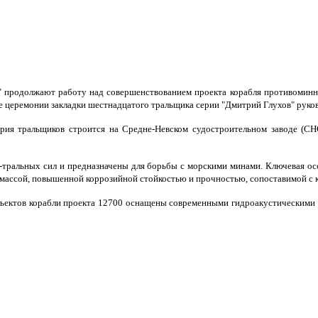
" продолжают работу над совершенствованием проекта корабля противоминн
ходе церемонии закладки шестнадцатого тральщика серии "Дмитрий Глухов" рук
рия тральщиков строится на Средне-Невском судостроительном заводе (С
тральных сил и предназначены для борьбы с морскими минами. Ключевая особ
массой, повышенной коррозийной стойкостью и прочностью, сопоставимой с к
ъектов корабли проекта 12700 оснащены современными гидроакустическими 