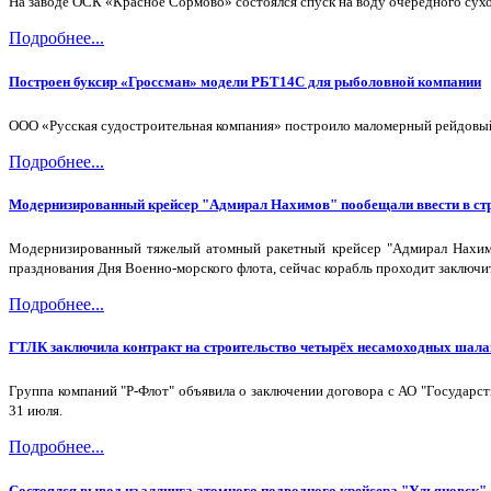
На заводе ОСК «Красное Сормово» состоялся спуск на воду очередного сухо
Подробнее...
Построен буксир «Гроссман» модели РБТ14С для рыболовной компании
ООО «Русская судостроительная компания» построило маломерный рейдовый 
Подробнее...
Модернизированный крейсер "Адмирал Нахимов" пообещали ввести в стр
Модернизированный тяжелый атомный ракетный крейсер "Адмирал Нахимо
празднования Дня Военно-морского флота, сейчас корабль проходит заключи
Подробнее...
ГТЛК заключила контракт на строительство четырёх несамоходных шала
Группа компаний "Р-Флот" объявила о заключении договора с АО "Государс
31 июля.
Подробнее...
Состоялся вывод из эллинга атомного подводного крейсера "Ульяновск"