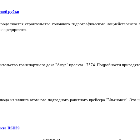
евой рубки
одолжается строительство головного гидрографического лоцмейстерского с
бе предприятия.
тельство транспортного дока "Амур" проекта 17574. Подробности приводятс
ывода из эллинга атомного подводного ракетного крейсера "Ульяновск". Эт
екта RSD59