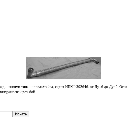
динениями типа ниппель+гайка, серия НПКФ.302646. от Ду16 до Ду40. Отводы п
илиндрической резьбой.