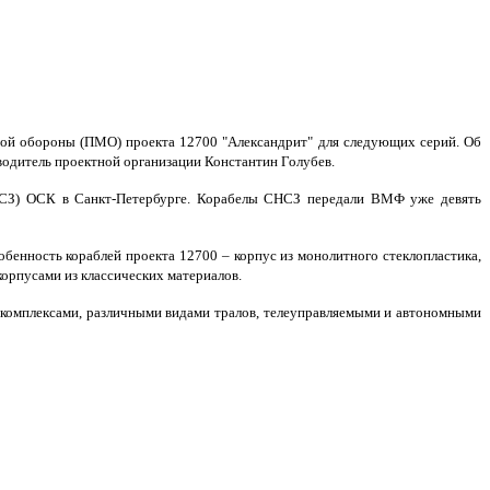
ой обороны (ПМО) проекта 12700 "Александрит" для следующих серий. Об
оводитель проектной организации Константин Голубев.
НСЗ) ОСК в Санкт-Петербурге. Корабелы СНСЗ передали ВМФ уже девять
енность кораблей проекта 12700 ‒ корпус из монолитного стеклопластика,
орпусами из классических материалов.
комплексами, различными видами тралов, телеуправляемыми и автономными