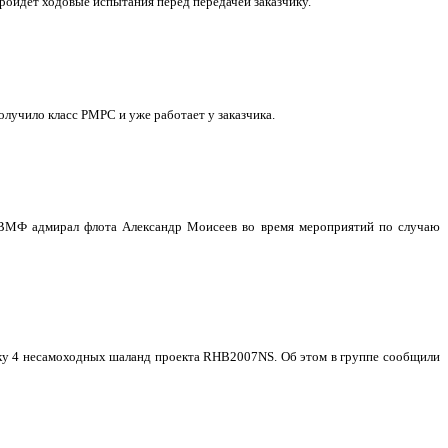
ройдет ходовые испытания перед передачей заказчику.
учило класс РМРС и уже работает у заказчика.
 ВМФ адмирал флота Александр Моисеев во время мероприятий по случаю
авку 4 несамоходных шаланд проекта RHB2007NS. Об этом в группе сообщили