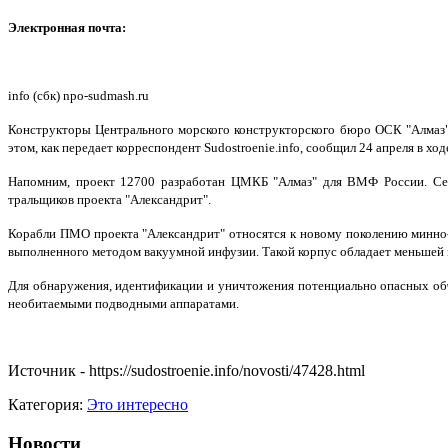
Электронная почта:
info (сбк) npo-sudmash.ru
Конструкторы Центрального морского конструкторского бюро ОСК "Алмаз
этом, как передает корреспондент Sudostroenie.info, сообщил 24 апреля в 
Напомним, проект 12700 разработан ЦМКБ "Алмаз" для ВМФ России. Се
тральщиков проекта "Александрит".
Корабли ПМО проекта "Александрит" относятся к новому поколению минно-
выполненного методом вакуумной инфузии. Такой корпус обладает меньшей 
Для обнаружения, идентификации и уничтожения потенциально опасных об
необитаемыми подводными аппаратами.
Источник - https://sudostroenie.info/novosti/47428.html
Категория:
Это интересно
Новости