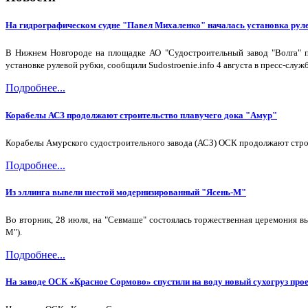
На гидрографическом судне "Павел Михаленко" началась установка рул
В Нижнем Новгороде на площадке АО "Судостроительный завод "Волга" пр
установке рулевой рубки, сообщили Sudostroenie.info 4 августа в пресс-служ
Подробнее...
Корабелы АСЗ продолжают строительство плавучего дока "Амур"
Корабелы Амурского судостроительного завода (АСЗ) ОСК продолжают строи
Подробнее...
Из эллинга вывели шестой модернизированный "Ясень-М"
Во вторник, 28 июля, на "Севмаше" состоялась торжественная церемония в
М").
Подробнее...
На заводе ОСК «Красное Сормово» спустили на воду новый сухогруз про