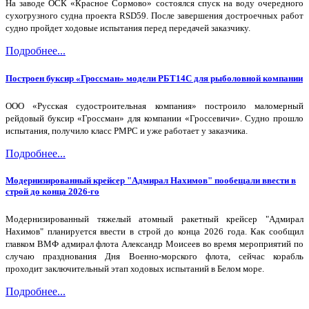
На заводе ОСК «Красное Сормово» состоялся спуск на воду очередного
сухогрузного судна проекта RSD59. После завершения достроечных работ
судно пройдет ходовые испытания перед передачей заказчику.
Подробнее...
Построен буксир «Гроссман» модели РБТ14С для рыболовной компании
ООО «Русская судостроительная компания» построило маломерный
рейдовый буксир «Гроссман» для компании «Гроссевичи». Судно прошло
испытания, получило класс РМРС и уже работает у заказчика.
Подробнее...
Модернизированный крейсер "Адмирал Нахимов" пообещали ввести в
строй до конца 2026-го
Модернизированный тяжелый атомный ракетный крейсер "Адмирал
Нахимов" планируется ввести в строй до конца 2026 года. Как сообщил
главком ВМФ адмирал флота Александр Моисеев во время мероприятий по
случаю празднования Дня Военно-морского флота, сейчас корабль
проходит заключительный этап ходовых испытаний в Белом море.
Подробнее...