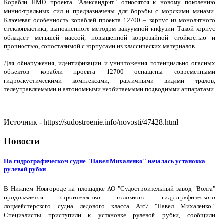
Корабли ПМО проекта "Александрит" относятся к новому поколению
минно-тральных сил и предназначены для борьбы с морскими минами.
Ключевая особенность кораблей проекта 12700 ‒ корпус из монолитного
стеклопластика, выполненного методом вакуумной инфузии. Такой корпус
обладает меньшей массой, повышенной коррозийной стойкостью и
прочностью, сопоставимой с корпусами из классических материалов.
Для обнаружения, идентификации и уничтожения потенциально опасных
объектов корабли проекта 12700 оснащены современными
гидроакустическими комплексами, различными видами тралов,
телеуправляемыми и автономными необитаемыми подводными аппаратами.
Источник - https://sudostroenie.info/novosti/47428.html
Новости
На гидрографическом судне "Павел Михаленко" началась установка
рулевой рубки
В Нижнем Новгороде на площадке АО "Судостроительный завод "Волга"
продолжается строительство головного гидрографического
лоцмейстерского судна ледового класса Arc7 "Павел Михаленко".
Специалисты приступили к установке рулевой рубки, сообщили