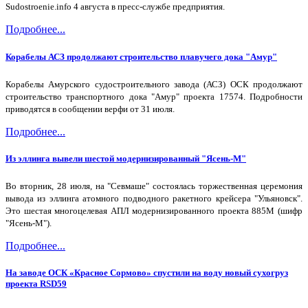
Sudostroenie.info 4 августа в пресс-службе предприятия.
Подробнее...
Корабелы АСЗ продолжают строительство плавучего дока "Амур"
Корабелы Амурского судостроительного завода (АСЗ) ОСК продолжают
строительство транспортного дока "Амур" проекта 17574. Подробности
приводятся в сообщении верфи от 31 июля.
Подробнее...
Из эллинга вывели шестой модернизированный "Ясень-М"
Во вторник, 28 июля, на "Севмаше" состоялась торжественная церемония
вывода из эллинга атомного подводного ракетного крейсера "Ульяновск".
Это шестая многоцелевая АПЛ модернизированного проекта 885М (шифр
"Ясень-М").
Подробнее...
На заводе ОСК «Красное Сормово» спустили на воду новый сухогруз
проекта RSD59