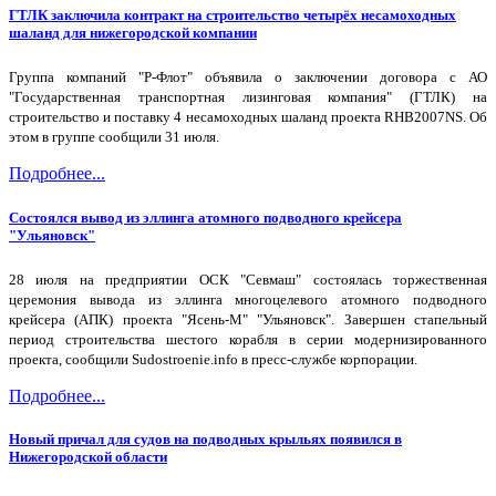
ГТЛК заключила контракт на строительство четырёх несамоходных
шаланд для нижегородской компании
Группа компаний "Р-Флот" объявила о заключении договора с АО
"Государственная транспортная лизинговая компания" (ГТЛК) на
строительство и поставку 4 несамоходных шаланд проекта RHB2007NS. Об
этом в группе сообщили 31 июля.
Подробнее...
Состоялся вывод из эллинга атомного подводного крейсера
"Ульяновск"
28 июля на предприятии ОСК "Севмаш" состоялась торжественная
церемония вывода из эллинга многоцелевого атомного подводного
крейсера (АПК) проекта "Ясень-М" "Ульяновск". Завершен стапельный
период строительства шестого корабля в серии модернизированного
проекта, сообщили Sudostroenie.info в пресс-службе корпорации.
Подробнее...
Новый причал для судов на подводных крыльях появился в
Нижегородской области