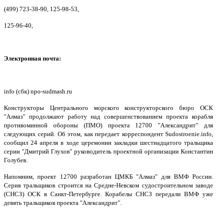
(499) 723-38-90, 125-98-53,
125-96-40,
Электронная почта:
info (сбк) npo-sudmash.ru
Конструкторы Центрального морского конструкторского бюро ОСК
"Алмаз" продолжают работу над совершенствованием проекта корабля
противоминной обороны (ПМО) проекта 12700 "Александрит" для
следующих серий. Об этом, как передает корреспондент Sudostroenie.info,
сообщил 24 апреля в ходе церемонии закладки шестнадцатого тральщика
серии "Дмитрий Глухов" руководитель проектной организации Константин
Голубев.
Напомним, проект 12700 разработан ЦМКБ "Алмаз" для ВМФ России.
Серия тральщиков строится на Средне-Невском судостроительном заводе
(СНСЗ) ОСК в Санкт-Петербурге. Корабелы СНСЗ передали ВМФ уже
девять тральщиков проекта "Александрит".