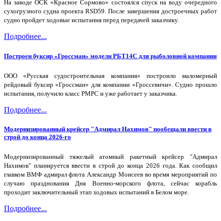
На заводе ОСК «Красное Сормово» состоялся спуск на воду очередного
сухогрузного судна проекта RSD59. После завершения достроечных работ
судно пройдет ходовые испытания перед передачей заказчику.
Подробнее...
Построен буксир «Гроссман» модели РБТ14С для рыболовной компании
ООО «Русская судостроительная компания» построило маломерный
рейдовый буксир «Гроссман» для компании «Гроссевичи». Судно прошло
испытания, получило класс РМРС и уже работает у заказчика.
Подробнее...
Модернизированный крейсер "Адмирал Нахимов" пообещали ввести в
строй до конца 2026-го
Модернизированный тяжелый атомный ракетный крейсер "Адмирал
Нахимов" планируется ввести в строй до конца 2026 года. Как сообщил
главком ВМФ адмирал флота Александр Моисеев во время мероприятий по
случаю празднования Дня Военно-морского флота, сейчас корабль
проходит заключительный этап ходовых испытаний в Белом море.
Подробнее...