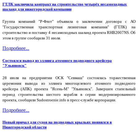
ГТЛК заключила контракт на строительство четырёх несамоходных
шаланд для нижегородской компании
Группа компаний "Р-Флот" объявила о заключении договора с АО
"Государственная транспортная лизинговая компания" (ГТЛК) на
строительство и поставку 4 несамоходных шаланд проекта RHB2007NS. Об
этом в группе сообщили 31 июля.
Подробнее...
Состоялся вывод из эллинга атомного подводного крейсера
"Ульяновск"
28 июля на предприятии ОСК "Севмаш" состоялась торжественная
церемония вывода из эллинга многоцелевого атомного подводного
крейсера (АПК) проекта "Ясень-М" "Ульяновск". Завершен стапельный
период строительства шестого корабля в серии модернизированного
проекта, сообщили Sudostroenie.info в пресс-службе корпорации.
Подробнее...
Новый причал для судов на подводных крыльях появился в
Нижегородской области