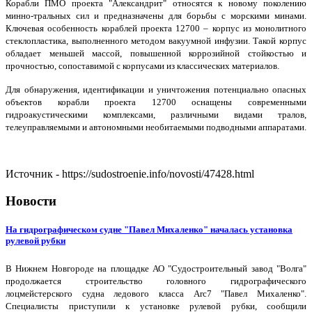
Корабли ПМО проекта "Александрит" относятся к новому поколению
минно-тральных сил и предназначены для борьбы с морскими минами.
Ключевая особенность кораблей проекта 12700 ‒ корпус из монолитного
стеклопластика, выполненного методом вакуумной инфузии. Такой корпус
обладает меньшей массой, повышенной коррозийной стойкостью и
прочностью, сопоставимой с корпусами из классических материалов.
Для обнаружения, идентификации и уничтожения потенциально опасных
объектов корабли проекта 12700 оснащены современными
гидроакустическими комплексами, различными видами тралов,
телеуправляемыми и автономными необитаемыми подводными аппаратами.
Источник - https://sudostroenie.info/novosti/47428.html
Новости
На гидрографическом судне "Павел Михаленко" началась установка
рулевой рубки
В Нижнем Новгороде на площадке АО "Судостроительный завод "Волга"
продолжается строительство головного гидрографического
лоцмейстерского судна ледового класса Arc7 "Павел Михаленко".
Специалисты приступили к установке рулевой рубки, сообщили