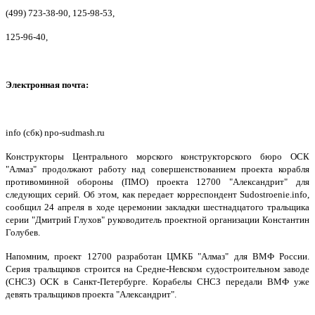
(499) 723-38-90, 125-98-53,
125-96-40,
Электронная почта:
info (сбк) npo-sudmash.ru
Конструкторы Центрального морского конструкторского бюро ОСК
"Алмаз" продолжают работу над совершенствованием проекта корабля
противоминной обороны (ПМО) проекта 12700 "Александрит" для
следующих серий. Об этом, как передает корреспондент Sudostroenie.info,
сообщил 24 апреля в ходе церемонии закладки шестнадцатого тральщика
серии "Дмитрий Глухов" руководитель проектной организации Константин
Голубев.
Напомним, проект 12700 разработан ЦМКБ "Алмаз" для ВМФ России.
Серия тральщиков строится на Средне-Невском судостроительном заводе
(СНСЗ) ОСК в Санкт-Петербурге. Корабелы СНСЗ передали ВМФ уже
девять тральщиков проекта "Александрит".