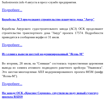
Sudostroenie.info 4 августа в пресс-службе предприятия.
Подробнее...
Корабелы АСЗ продолжают строительство плавучего дока "Амур"
Корабелы Амурского судостроительного завода (АСЗ) ОСК продолжают
строительство транспортного дока "Амур" проекта 17574. Подробности
приводятся в сообщении верфи от 31 июля.
Подробнее...
Из эллинга вывели шестой модернизированный "Ясень-М"
Во вторник, 28 июля, на "Севмаше" состоялась торжественная церемония
вывода из эллинга атомного подводного ракетного крейсера "Ульяновск".
Это шестая многоцелевая АПЛ модернизированного проекта 885М (шифр
"Ясень-М").
Подробнее...
На заводе ОСК «Красное Сормово» спустили на воду новый сухогруз
проекта RSD59