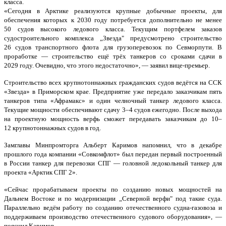
класса.
«Сегодня в Арктике реализуются крупные добычные проекты, для
обеспечения которых к 2030 году потребуется дополнительно не менее
50 судов высокого ледового класса. Текущим портфелем заказов
судостроительного комплекса „Звезда" предусмотрено строительство
26 судов транспортного флота для грузоперевозок по Севморпути. В
проработке — строительство ещё трёх танкеров со сроками сдачи в
2029 году. Очевидно, что этого недостаточно», — заявил вице-премьер.
Строительство всех крупнотоннажных гражданских судов ведётся на ССК
«Звезда» в Приморском крае. Предприятие уже передало заказчикам пять
танкеров типа «Афрамакс» и один челночный танкер ледового класса.
Текущие мощности обеспечивают сдачу 3–4 судов ежегодно. После выхода
на проектную мощность верфь сможет передавать заказчикам до 10–
12 крупнотоннажных судов в год.
Замглавы Минпромторга Альберт Каримов напомнил, что в декабре
прошлого года компании «Совкомфлот» был передан первый построенный
в России танкер для перевозки СПГ — головной ледокольный танкер для
проекта «Арктик СПГ 2».
«Сейчас прорабатываем проекты по созданию новых мощностей на
Дальнем Востоке и по модернизации „Северной верфи" под такие суда.
Параллельно ведём работу по созданию отечественного судна-газовоза и
поддерживаем производство отечественного судового оборудования», —
пояснил Каримов.