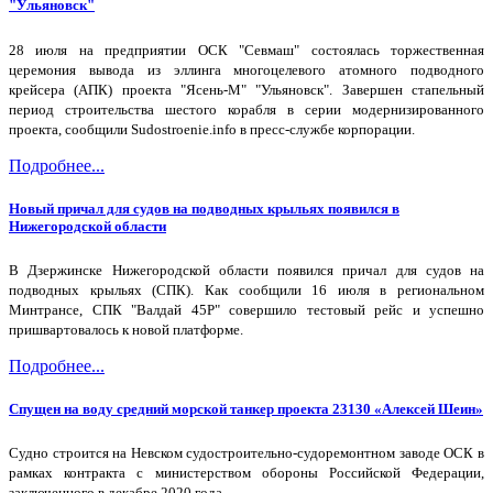
"Ульяновск"
28 июля на предприятии ОСК "Севмаш" состоялась торжественная
церемония вывода из эллинга многоцелевого атомного подводного
крейсера (АПК) проекта "Ясень-М" "Ульяновск". Завершен стапельный
период строительства шестого корабля в серии модернизированного
проекта, сообщили Sudostroenie.info в пресс-службе корпорации.
Подробнее...
Новый причал для судов на подводных крыльях появился в
Нижегородской области
В Дзержинске Нижегородской области появился причал для судов на
подводных крыльях (СПК). Как сообщили 16 июля в региональном
Минтрансе, СПК "Валдай 45Р" совершило тестовый рейс и успешно
пришвартовалось к новой платформе.
Подробнее...
Спущен на воду средний морской танкер проекта 23130 «Алексей Шеин»
Судно строится на Невском судостроительно-судоремонтном заводе ОСК в
рамках контракта с министерством обороны Российской Федерации,
заключенного в декабре 2020 года.