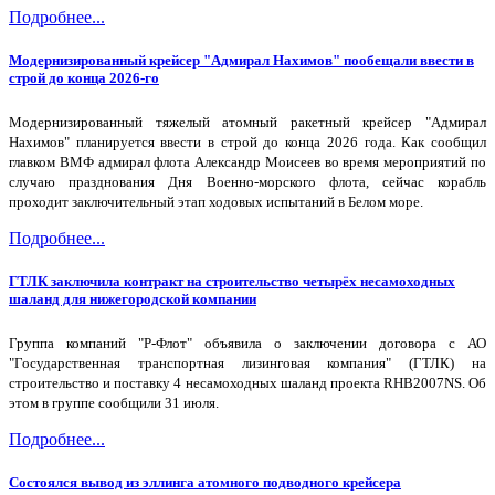
Подробнее...
Модернизированный крейсер "Адмирал Нахимов" пообещали ввести в
строй до конца 2026-го
Модернизированный тяжелый атомный ракетный крейсер "Адмирал
Нахимов" планируется ввести в строй до конца 2026 года. Как сообщил
главком ВМФ адмирал флота Александр Моисеев во время мероприятий по
случаю празднования Дня Военно-морского флота, сейчас корабль
проходит заключительный этап ходовых испытаний в Белом море.
Подробнее...
ГТЛК заключила контракт на строительство четырёх несамоходных
шаланд для нижегородской компании
Группа компаний "Р-Флот" объявила о заключении договора с АО
"Государственная транспортная лизинговая компания" (ГТЛК) на
строительство и поставку 4 несамоходных шаланд проекта RHB2007NS. Об
этом в группе сообщили 31 июля.
Подробнее...
Состоялся вывод из эллинга атомного подводного крейсера