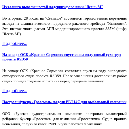
Из эллинга вывели шестой модернизированный "Ясень-М"
Во вторник, 28 июля, на "Севмаше" состоялась торжественная церемония
вывода из эллинга атомного подводного ракетного крейсера "Ульяновск".
Это шестая многоцелевая АПЛ модернизированного проекта 885М (шифр
"Ясень-М").
Подробнее...
На заводе ОСК «Красное Сормово» спустили на воду новый сухогруз
проекта RSD59
На заводе ОСК «Красное Сормово» состоялся спуск на воду очередного
сухогрузного судна проекта RSD59. После завершения достроечных работ
судно пройдет ходовые испытания перед передачей заказчику.
Подробнее...
Построен буксир «Гроссман» модели РБТ14С для рыболовной компании
ООО «Русская судостроительная компания» построило маломерный
рейдовый буксир «Гроссман» для компании «Гроссевичи». Судно прошло
испытания, получило класс РМРС и уже работает у заказчика.