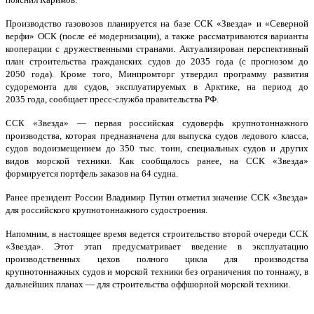
Производство газовозов планируется на базе ССК «Звезда» и «Северной
верфи» ОСК (после её модернизации), а также рассматриваются варианты
кооперации с дружественными странами. Актуализирован перспективный
план строительства гражданских судов до 2035 года (с прогнозом до
2050 года). Кроме того, Минпромторг утвердил программу развития
судоремонта для судов, эксплуатируемых в Арктике, на период до
2035 года, сообщает пресс-служба правительства РФ.
ССК «Звезда» — первая российская судоверфь крупнотоннажного
производства, которая предназначена для выпуска судов ледового класса,
судов водоизмещением до 350 тыс. тонн, специальных судов и других
видов морской техники. Как сообщалось ранее, на ССК «Звезда»
формируется портфель заказов на 64 судна.
Ранее президент России Владимир Путин отметил значение ССК «Звезда»
для российского крупнотоннажного судостроения.
Напомним, в настоящее время ведется строительство второй очереди ССК
«Звезда». Этот этап предусматривает введение в эксплуатацию
производственных цехов полного цикла для производства
крупнотоннажных судов и морской техники без ограничения по тоннажу, в
дальнейших планах — для строительства оффшорной морской техники.