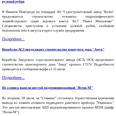
рулевой рубки
В Нижнем Новгороде на площадке АО "Судостроительный завод "Волга"
продолжается строительство головного гидрографического
лоцмейстерского судна ледового класса Arc7 "Павел Михаленко".
Специалисты приступили к установке рулевой рубки, сообщили
Sudostroenie.info 4 августа в пресс-службе предприятия.
Подробнее...
Корабелы АСЗ продолжают строительство плавучего дока "Амур"
Корабелы Амурского судостроительного завода (АСЗ) ОСК продолжают
строительство транспортного дока "Амур" проекта 17574. Подробности
приводятся в сообщении верфи от 31 июля.
Подробнее...
Из эллинга вывели шестой модернизированный "Ясень-М"
Во вторник, 28 июля, на "Севмаше" состоялась торжественная церемония
вывода из эллинга атомного подводного ракетного крейсера "Ульяновск".
Это шестая многоцелевая АПЛ модернизированного проекта 885М (шифр
"Ясень-М").