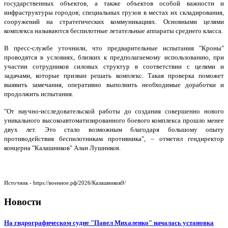
государственных объектов, а также объектов особой важности и
инфраструктуры городов; специальных грузов в местах их складирования,
сооружений на стратегических коммуникациях. Основными целями
комплекса называются беспилотные летательные аппараты среднего класса.
В пресс-службе уточнили, что предварительные испытания "Кроны"
проводятся в условиях, близких к предполагаемому использованию, при
участии сотрудников силовых структур в соответствии с целями и
задачами, которые призван решать комплекс. Такая проверка поможет
выявить замечания, оперативно выполнить необходимые доработки и
продолжить испытания.
"От научно-исследовательской работы до создания совершенно нового
уникального высокоавтоматизированного боевого комплекса прошло менее
двух лет. Это стало возможным благодаря большому опыту
противодействия беспилотникам противника", – отметил гендиректор
концерна "Калашников" Алан Лушников.
Источник - https://военное.рф/2026/Калашников9/
Новости
На гидрографическом судне "Павел Михаленко" началась установка