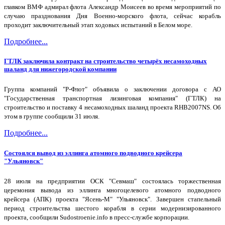
главком ВМФ адмирал флота Александр Моисеев во время мероприятий по
случаю празднования Дня Военно-морского флота, сейчас корабль
проходит заключительный этап ходовых испытаний в Белом море.
Подробнее...
ГТЛК заключила контракт на строительство четырёх несамоходных
шаланд для нижегородской компании
Группа компаний "Р-Флот" объявила о заключении договора с АО
"Государственная транспортная лизинговая компания" (ГТЛК) на
строительство и поставку 4 несамоходных шаланд проекта RHB2007NS. Об
этом в группе сообщили 31 июля.
Подробнее...
Состоялся вывод из эллинга атомного подводного крейсера
"Ульяновск"
28 июля на предприятии ОСК "Севмаш" состоялась торжественная
церемония вывода из эллинга многоцелевого атомного подводного
крейсера (АПК) проекта "Ясень-М" "Ульяновск". Завершен стапельный
период строительства шестого корабля в серии модернизированного
проекта, сообщили Sudostroenie.info в пресс-службе корпорации.