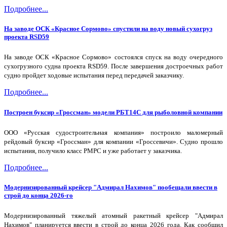
Подробнее...
На заводе ОСК «Красное Сормово» спустили на воду новый сухогруз
проекта RSD59
На заводе ОСК «Красное Сормово» состоялся спуск на воду очередного
сухогрузного судна проекта RSD59. После завершения достроечных работ
судно пройдет ходовые испытания перед передачей заказчику.
Подробнее...
Построен буксир «Гроссман» модели РБТ14С для рыболовной компании
ООО «Русская судостроительная компания» построило маломерный
рейдовый буксир «Гроссман» для компании «Гроссевичи». Судно прошло
испытания, получило класс РМРС и уже работает у заказчика.
Подробнее...
Модернизированный крейсер "Адмирал Нахимов" пообещали ввести в
строй до конца 2026-го
Модернизированный тяжелый атомный ракетный крейсер "Адмирал
Нахимов" планируется ввести в строй до конца 2026 года. Как сообщил