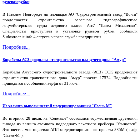
рулевой рубки
В Нижнем Новгороде на площадке АО "Судостроительный завод "Волга"
продолжается строительство головного гидрографического
лоцмейстерского судна ледового класса Arc7 "Павел Михаленко".
Специалисты приступили к установке рулевой рубки, сообщили
Sudostroenie.info 4 августа в пресс-службе предприятия.
Подробнее...
Корабелы АСЗ продолжают строительство плавучего дока "Амур"
Корабелы Амурского судостроительного завода (АСЗ) ОСК продолжают
строительство транспортного дока "Амур" проекта 17574. Подробности
приводятся в сообщении верфи от 31 июля.
Подробнее...
Из эллинга вывели шестой модернизированный "Ясень-М"
Во вторник, 28 июля, на "Севмаше" состоялась торжественная церемония
вывода из эллинга атомного подводного ракетного крейсера "Ульяновск".
Это шестая многоцелевая АПЛ модернизированного проекта 885М (шифр
"Ясень-М").