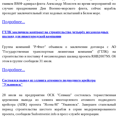
главком ВМФ адмирал флота Александр Моисеев во время мероприятий по
случаю празднования Дня Военно-морского флота, сейчас корабль
проходит заключительный этап ходовых испытаний в Белом море.
Подробнее...
ГТЛК заключила контракт на строительство четырёх несамоходных
шаланд для нижегородской компании
Группа компаний "Р-Флот" объявила о заключении договора с АО
"Государственная транспортная лизинговая компания" (ГТЛК) на
строительство и поставку 4 несамоходных шаланд проекта RHB2007NS. Об
этом в группе сообщили 31 июля.
Подробнее...
Состоялся вывод из эллинга атомного подводного крейсера
"Ульяновск"
28 июля на предприятии ОСК "Севмаш" состоялась торжественная
церемония вывода из эллинга многоцелевого атомного подводного
крейсера (АПК) проекта "Ясень-М" "Ульяновск". Завершен стапельный
период строительства шестого корабля в серии модернизированного
проекта, сообщили Sudostroenie.info в пресс-службе корпорации.