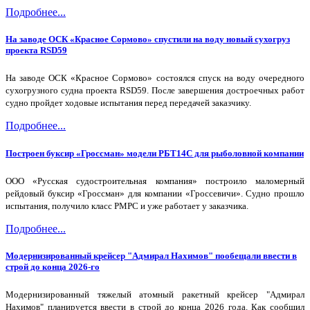
Подробнее...
На заводе ОСК «Красное Сормово» спустили на воду новый сухогруз
проекта RSD59
На заводе ОСК «Красное Сормово» состоялся спуск на воду очередного
сухогрузного судна проекта RSD59. После завершения достроечных работ
судно пройдет ходовые испытания перед передачей заказчику.
Подробнее...
Построен буксир «Гроссман» модели РБТ14С для рыболовной компании
ООО «Русская судостроительная компания» построило маломерный
рейдовый буксир «Гроссман» для компании «Гроссевичи». Судно прошло
испытания, получило класс РМРС и уже работает у заказчика.
Подробнее...
Модернизированный крейсер "Адмирал Нахимов" пообещали ввести в
строй до конца 2026-го
Модернизированный тяжелый атомный ракетный крейсер "Адмирал
Нахимов" планируется ввести в строй до конца 2026 года. Как сообщил