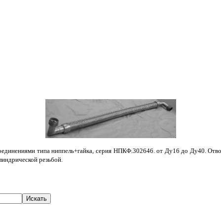
динениями типа ниппель+гайка, серия НПКФ.302646. от Ду16 до Ду40. Отводы п
илиндрической резьбой.