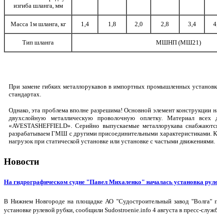
изгиба шланга, мм
Масса 1м шланга, кг
1,4
1,8
2,0
2,8
3,4
4
Тип шланга
МШНП (МШ21)
При замене гибких металлорукавов в импортных промышленных установках
стандартах.
Однако, эта проблема вполне разрешима! Основной элемент конструкции н
двухслойную металлическую проволочную оплетку. Материал всех д
«
AVESTA
SHEFFIELD
». Серийно выпускаемые металлорукава снабжаютс
разрабатываем ГМШ с другими присоединительными характеристиками. Кр
нагрузок при статической установке или установке с частыми движениями.
Новости
На гидрографическом судне "Павел Михаленко" началась установка рул
В Нижнем Новгороде на площадке АО "Судостроительный завод "Волга" пр
установке рулевой рубки, сообщили Sudostroenie.info 4 августа в пресс-служ