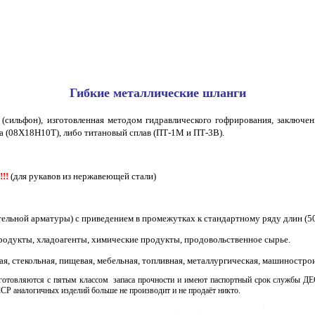
Гибкие металлические шланги
 (сильфон), изготовленная методом гидравлического гофрирования, заключе
а (08Х18Н10Т), либо титановый сплав (ПТ-1М и ПТ-3В).
!!!
(для рукавов из нержавеющей стали)
ельной арматуры) с приведением в промежутках к стандартному ряду длин (5
тепродукты, хладоагенты, химические продукты, продовольственное сырье.
я, стекольная, пищевая, мебельная, топливная, металлургическая, машиностро
зготовляются с пятым классом запаса прочности и имеют паспортный срок службы
ДЕ
СССР
аналогичных изделий больше не производит и не продаёт никто.