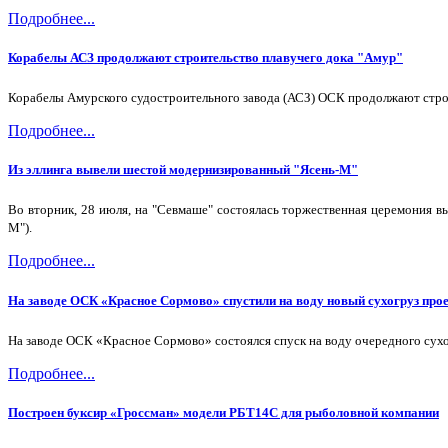
Подробнее...
Корабелы АСЗ продолжают строительство плавучего дока "Амур"
Корабелы Амурского судостроительного завода (АСЗ) ОСК продолжают строи
Подробнее...
Из эллинга вывели шестой модернизированный "Ясень-М"
Во вторник, 28 июля, на "Севмаше" состоялась торжественная церемония в
М").
Подробнее...
На заводе ОСК «Красное Сормово» спустили на воду новый сухогруз про
На заводе ОСК «Красное Сормово» состоялся спуск на воду очередного сухо
Подробнее...
Построен буксир «Гроссман» модели РБТ14С для рыболовной компании