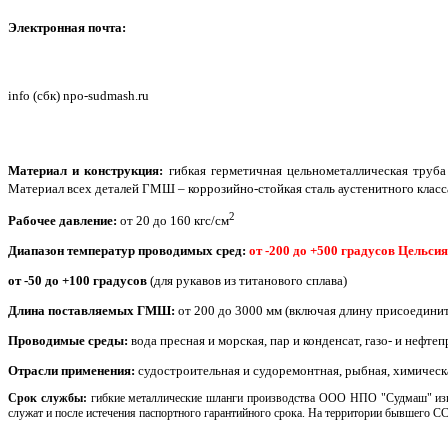
Электронная почта:
info (сбк) npo-sudmash.ru
Материал и конструкция:
гибкая герметичная цельнометаллическая труба
Материал всех деталей ГМШ – коррозийно-стойкая сталь аустенитного класс
2
Рабочее давление:
от 20 до 160 кгс/см
Диапазон температур
проводимых сред
:
от -200 до +500 градусов Цельсия
от -50 до +100 градусов
(для рукавов из титанового сплава)
Длина поставляемых ГМШ:
от 200 до 3000 мм (включая длину присоединит
Проводимые среды:
вода пресная и морская, пар и конденсат, газо- и неф
Отрасли применения:
судостроительная и судоремонтная, рыбная, химическа
Срок службы:
гибкие металлические шланги производства ООО НПО "Судмаш
" и
служат и после истечения паспортного гарантийного срока. На территории бывшего 