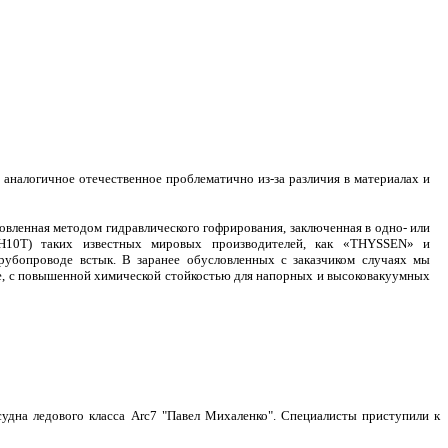
аналогичное отечественное проблематично из-за различия в материалах и
овленная методом гидравлического гофрирования, заключенная в одно- или
Н10Т) таких известных мировых производителей, как «
THYSSEN
» и
убопроводе встык. В заранее обусловленных с заказчиком случаях мы
е, с повышенной химической стойкостью для напорных и высоковакуумных
удна ледового класса Arc7 "Павел Михаленко". Специалисты приступили к