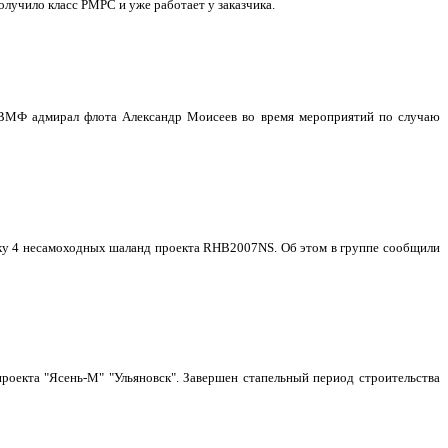
учило класс РМРС и уже работает у заказчика.
 ВМФ адмирал флота Александр Моисеев во время мероприятий по случаю
авку 4 несамоходных шаланд проекта RHB2007NS. Об этом в группе сообщили
роекта "Ясень-М" "Ульяновск". Завершен стапельный период строительства