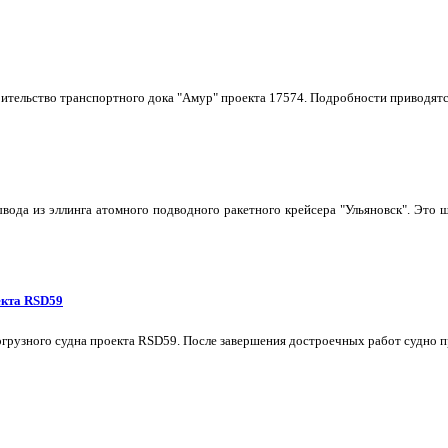
тельство транспортного дока "Амур" проекта 17574. Подробности приводятс
ывода из эллинга атомного подводного ракетного крейсера "Ульяновск". Эт
екта RSD59
грузного судна проекта RSD59. После завершения достроечных работ судно п