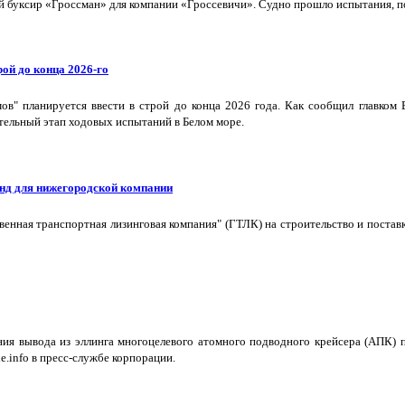
буксир «Гроссман» для компании «Гроссевичи». Судно прошло испытания, пол
ой до конца 2026-го
в" планируется ввести в строй до конца 2026 года. Как сообщил главком
тельный этап ходовых испытаний в Белом море.
нд для нижегородской компании
твенная транспортная лизинговая компания" (ГТЛК) на строительство и пост
я вывода из эллинга многоцелевого атомного подводного крейсера (АПК) п
e.info в пресс-службе корпорации.