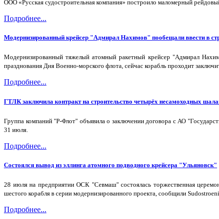
ООО «Русская судостроительная компания» построило маломерный рейдовый 
Подробнее...
Модернизированный крейсер "Адмирал Нахимов" пообещали ввести в стр
Модернизированный тяжелый атомный ракетный крейсер "Адмирал Нахимо
празднования Дня Военно-морского флота, сейчас корабль проходит заключи
Подробнее...
ГТЛК заключила контракт на строительство четырёх несамоходных шала
Группа компаний "Р-Флот" объявила о заключении договора с АО "Государс
31 июля.
Подробнее...
Состоялся вывод из эллинга атомного подводного крейсера "Ульяновск"
28 июля на предприятии ОСК "Севмаш" состоялась торжественная церемони
шестого корабля в серии модернизированного проекта, сообщили Sudostroeni
Подробнее...