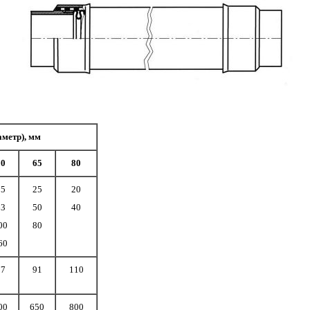
аметр), мм
50
65
80
25
25
20
63
50
40
00
80
60
77
91
110
00
650
800