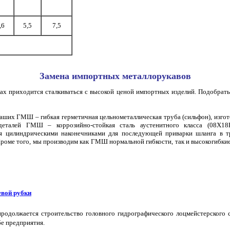
,6
5,5
7,5
Замена импортных металлорукавов
 приходится сталкиваться с высокой ценой импортных изделий. Подобрать 
аших ГМШ – гибкая герметичная цельнометаллическая труба (сильфон), изгот
еталей ГМШ – коррозийно-стойкая сталь аустенитного класса (08Х18
я цилиндрическими наконечниками для последующей приварки шланга в тр
оме того, мы производим как ГМШ нормальной гибкости, так и высокогибки
евой рубки
одолжается строительство головного гидрографического лоцмейстерского с
бе предприятия.