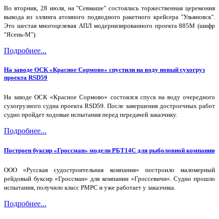
Во вторник, 28 июля, на "Севмаше" состоялась торжественная церемония
вывода из эллинга атомного подводного ракетного крейсера "Ульяновск".
Это шестая многоцелевая АПЛ модернизированного проекта 885М (шифр
"Ясень-М").
Подробнее...
На заводе ОСК «Красное Сормово» спустили на воду новый сухогруз
проекта RSD59
На заводе ОСК «Красное Сормово» состоялся спуск на воду очередного
сухогрузного судна проекта RSD59. После завершения достроечных работ
судно пройдет ходовые испытания перед передачей заказчику.
Подробнее...
Построен буксир «Гроссман» модели РБТ14С для рыболовной компании
ООО «Русская судостроительная компания» построило маломерный
рейдовый буксир «Гроссман» для компании «Гроссевичи». Судно прошло
испытания, получило класс РМРС и уже работает у заказчика.
Подробнее...