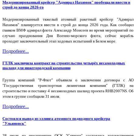
Модернизированный крейсер "Адмирал Нахимов" пообещали ввести в
строй до конца 2026-го
Модернизированный тяжелый атомный ракетный крейсер "Адмирал
Нахимов" планируется ввести в строй до конца 2026 года. Как сообщил
главком ВМФ адмирал флота Александр Моисеев во время мероприятий по
случаю празднования Дня Военно-морского флота, сейчас корабль
проходит заключительный этап ходовых испытаний в Белом море.
Подробнее...
ГТЛК заключила контракт на строительство четырёх несамоходных
шаланд для нижегородской компании
Группа компаний "Р-Флот" объявила о заключении договора с АО
"Государственная транспортная лизинговая компания" (ГТЛК) на
строительство и поставку 4 несамоходных шаланд проекта RHB2007NS. Об
этом в группе сообщили 31 июля.
Подробнее...
Состоялся вывод из эллинга атомного подводного крейсера
"Ульяновск"
28 июля на предприятии ОСК "Севмаш" состоялась торжественная