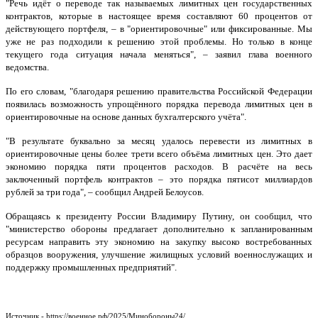
"Речь идёт о переводе так называемых лимитных цен государственных
контрактов, которые в настоящее время составляют 60 процентов от
действующего портфеля, – в "ориентировочные" или фиксированные. Мы
уже не раз подходили к решению этой проблемы. Но только в конце
текущего года ситуация начала меняться", – заявил глава военного
ведомства.
По его словам, "благодаря решению правительства Российской Федерации
появилась возможность упрощённого порядка перевода лимитных цен в
ориентировочные на основе данных бухгалтерского учёта".
"В результате буквально за месяц удалось перевести из лимитных в
ориентировочные цены более трети всего объёма лимитных цен. Это дает
экономию порядка пяти процентов расходов. В расчёте на весь
заключенный портфель контрактов – это порядка пятисот миллиардов
рублей за три года", – сообщил Андрей Белоусов.
Обращаясь к президенту России Владимиру Путину, он сообщил, что
"министерство обороны предлагает дополнительно к запланированным
ресурсам направить эту экономию на закупку высоко востребованных
образцов вооружения, улучшение жилищных условий военнослужащих и
поддержку промышленных предприятий".
Источник - https://военное.рф/2025/Минобороны24/