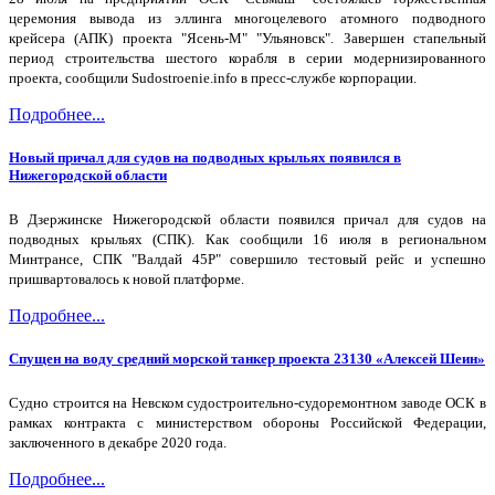
церемония вывода из эллинга многоцелевого атомного подводного
крейсера (АПК) проекта "Ясень-М" "Ульяновск". Завершен стапельный
период строительства шестого корабля в серии модернизированного
проекта, сообщили Sudostroenie.info в пресс-службе корпорации.
Подробнее...
Новый причал для судов на подводных крыльях появился в
Нижегородской области
В Дзержинске Нижегородской области появился причал для судов на
подводных крыльях (СПК). Как сообщили 16 июля в региональном
Минтрансе, СПК "Валдай 45Р" совершило тестовый рейс и успешно
пришвартовалось к новой платформе.
Подробнее...
Спущен на воду средний морской танкер проекта 23130 «Алексей Шеин»
Судно строится на Невском судостроительно-судоремонтном заводе ОСК в
рамках контракта с министерством обороны Российской Федерации,
заключенного в декабре 2020 года.
Подробнее...