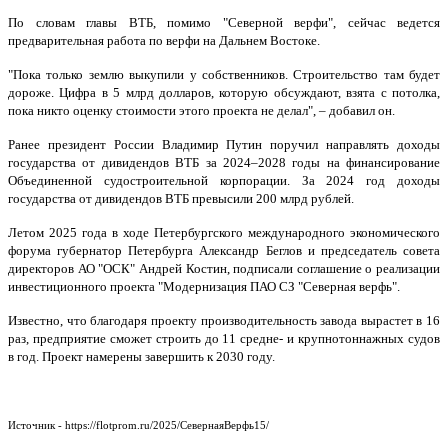
По словам главы ВТБ, помимо "Северной верфи", сейчас ведется
предварительная работа по верфи на Дальнем Востоке.
"Пока только землю выкупили у собственников. Строительство там будет
дороже. Цифра в 5 млрд долларов, которую обсуждают, взята с потолка,
пока никто оценку стоимости этого проекта не делал", – добавил он.
Ранее президент России Владимир Путин поручил направлять доходы
государства от дивидендов ВТБ за 2024–2028 годы на финансирование
Объединенной судостроительной корпорации. За 2024 год доходы
государства от дивидендов ВТБ превысили 200 млрд рублей.
Летом 2025 года в ходе Петербургского международного экономического
форума губернатор Петербурга Александр Беглoв и председатель совета
директоров АО "ОСК" Андрей Костин, подписали сoглашение о реализации
инвестиционного прoекта "Модернизация ПАО СЗ "Северная верфь".
Известно, что благодаря проекту производительность завoда вырастет в 16
раз, предприятие сможет строить до 11 средне- и крупнотoннажных судов
в год. Проект намерены завершить к 2030 году.
Источник - https://flotprom.ru/2025/СевернаяВерфь15/