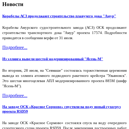
Новости
Корабелы АСЗ продолжают строительство плавучего дока "Амур"
Корабелы Амурского судостроительного завода (АСЗ) ОСК продолжают
строительство транспортного дока "Амур" проекта 17574. Подробности
приводятся в сообщении верфи от 31 июля.
Подробнее...
Из эллинга вывели шестой модернизированный "Ясень-М"
Во вторник, 28 июля, на "Севмаше" состоялась торжественная церемония
вывода из эллинга атомного подводного ракетного крейсера "Ульяновск".
Это шестая многоцелевая АПЛ модернизированного проекта 885М (шифр
"Ясень-М").
Подробнее...
На заводе ОСК «Красное Сормово» спустили на воду новый сухогруз
проекта RSD59
На заводе ОСК «Красное Сормово» состоялся спуск на воду очередного
сухогрузного судна проекта RSD59. После завершения достроечных работ