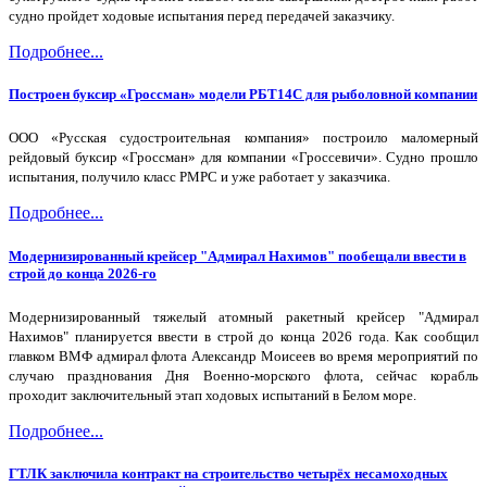
судно пройдет ходовые испытания перед передачей заказчику.
Подробнее...
Построен буксир «Гроссман» модели РБТ14С для рыболовной компании
ООО «Русская судостроительная компания» построило маломерный
рейдовый буксир «Гроссман» для компании «Гроссевичи». Судно прошло
испытания, получило класс РМРС и уже работает у заказчика.
Подробнее...
Модернизированный крейсер "Адмирал Нахимов" пообещали ввести в
строй до конца 2026-го
Модернизированный тяжелый атомный ракетный крейсер "Адмирал
Нахимов" планируется ввести в строй до конца 2026 года. Как сообщил
главком ВМФ адмирал флота Александр Моисеев во время мероприятий по
случаю празднования Дня Военно-морского флота, сейчас корабль
проходит заключительный этап ходовых испытаний в Белом море.
Подробнее...
ГТЛК заключила контракт на строительство четырёх несамоходных