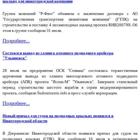
шаланд для нижегородской компании
Группа компаний "Р-Флот" объявила о заключении договора с АО
"Государственная транспортная лизинговая компания" (ГТЛК) на
строительство и поставку 4 несамоходных шаланд проекта RHB2007NS. Об
этом в группе сообщили 31 июля.
Подробнее...
Состоялся вывод из эллинга атомного подводного крейсера
"Ульяновск"
28 июля на предприятии ОСК "Севмаш" состоялась торжественная
церемония вывода из эллинга многоцелевого атомного подводного
крейсера (АПК) проекта "Ясень-М" "Ульяновск". Завершен стапельный
период строительства шестого корабля в серии модернизированного
проекта, сообщили Sudostroenie.info в пресс-службе корпорации.
Подробнее...
Новый причал для судов на подводных крыльях появился в
Нижегородской области
В Дзержинске Нижегородской области появился причал для судов на
подводных крыльях (СПК). Как сообщили 16 июля в региональном