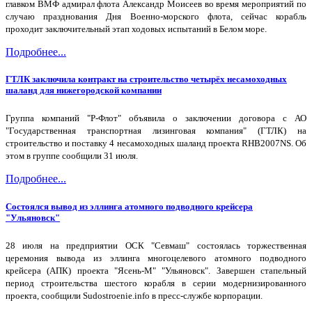
главком ВМФ адмирал флота Александр Моисеев во время мероприятий по
случаю празднования Дня Военно-морского флота, сейчас корабль
проходит заключительный этап ходовых испытаний в Белом море.
Подробнее...
ГТЛК заключила контракт на строительство четырёх несамоходных
шаланд для нижегородской компании
Группа компаний "Р-Флот" объявила о заключении договора с АО
"Государственная транспортная лизинговая компания" (ГТЛК) на
строительство и поставку 4 несамоходных шаланд проекта RHB2007NS. Об
этом в группе сообщили 31 июля.
Подробнее...
Состоялся вывод из эллинга атомного подводного крейсера
"Ульяновск"
28 июля на предприятии ОСК "Севмаш" состоялась торжественная
церемония вывода из эллинга многоцелевого атомного подводного
крейсера (АПК) проекта "Ясень-М" "Ульяновск". Завершен стапельный
период строительства шестого корабля в серии модернизированного
проекта, сообщили Sudostroenie.info в пресс-службе корпорации.