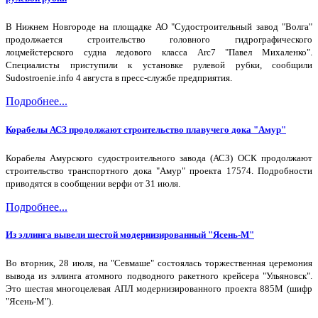
В Нижнем Новгороде на площадке АО "Судостроительный завод "Волга"
продолжается строительство головного гидрографического
лоцмейстерского судна ледового класса Arc7 "Павел Михаленко".
Специалисты приступили к установке рулевой рубки, сообщили
Sudostroenie.info 4 августа в пресс-службе предприятия.
Подробнее...
Корабелы АСЗ продолжают строительство плавучего дока "Амур"
Корабелы Амурского судостроительного завода (АСЗ) ОСК продолжают
строительство транспортного дока "Амур" проекта 17574. Подробности
приводятся в сообщении верфи от 31 июля.
Подробнее...
Из эллинга вывели шестой модернизированный "Ясень-М"
Во вторник, 28 июля, на "Севмаше" состоялась торжественная церемония
вывода из эллинга атомного подводного ракетного крейсера "Ульяновск".
Это шестая многоцелевая АПЛ модернизированного проекта 885М (шифр
"Ясень-М").