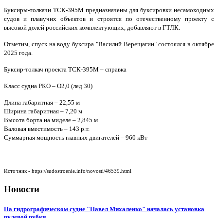
Буксиры-толкачи ТСК-395М предназначены для буксировки несамоходных
судов и плавучих объектов и строятся по отечественному проекту с
высокой долей российских комплектующих, добавляют в ГТЛК.
Отметим, спуск на воду буксира "Василий Верещагин" состоялся в октябре
2025 года.
Буксир-толкач проекта ТСК-395М – справка
Класс судна РКО – О2,0 (лед 30)
Длина габаритная – 22,55 м
Ширина габаритная – 7,20 м
Высота борта на миделе – 2,845 м
Валовая вместимость – 143 р.т.
Суммарная мощность главных двигателей – 960 кВт
Источник - https://sudostroenie.info/novosti/46539.html
Новости
На гидрографическом судне "Павел Михаленко" началась установка
рулевой рубки