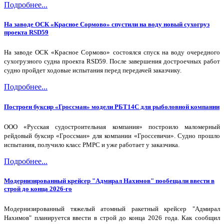
Подробнее...
На заводе ОСК «Красное Сормово» спустили на воду новый сухогруз
проекта RSD59
На заводе ОСК «Красное Сормово» состоялся спуск на воду очередного
сухогрузного судна проекта RSD59. После завершения достроечных работ
судно пройдет ходовые испытания перед передачей заказчику.
Подробнее...
Построен буксир «Гроссман» модели РБТ14С для рыболовной компании
ООО «Русская судостроительная компания» построило маломерный
рейдовый буксир «Гроссман» для компании «Гроссевичи». Судно прошло
испытания, получило класс РМРС и уже работает у заказчика.
Подробнее...
Модернизированный крейсер "Адмирал Нахимов" пообещали ввести в
строй до конца 2026-го
Модернизированный тяжелый атомный ракетный крейсер "Адмирал
Нахимов" планируется ввести в строй до конца 2026 года. Как сообщил