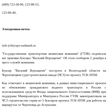
(499) 723-38-90, 125-98-53,
125-96-40,
Электронная почта:
info (сбк) npo-sudmash.ru
"Государственная транспортная лизинговая компания" (ГТЛК) подписала
акт приемки буксира "Василий Верещагин". Об этом сообщили 2 декабря в
пресс-службе компании.
Буксир "Василий Верещагин" построен в Вологодской области на
Череповецком судостроительном заводе (ЧСЗ) по проекту ТСК-395М.
Как отмечают в лизинговой компании, в рамках инвестиционного проекта
по обновлению гражданского водного транспорта в России с
использованием средств Фонда национального благосостояния (ФНБ) при
поддержке Минпромторга и Минтранса России ГТЛК законтрактовала на
ЧСЗ строительство серии из 5 буксиров проекта ТСК-395М для работы на
маршрутах от Череповца до Астрахани.