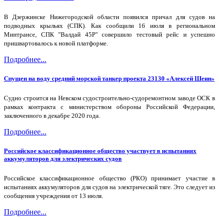
В Дзержинске Нижегородской области появился причал для судов на
подводных крыльях (СПК). Как сообщили 16 июля в региональном
Минтрансе, СПК "Валдай 45Р" совершило тестовый рейс и успешно
пришвартовалось к новой платформе.
Подробнее...
Спущен на воду средний морской танкер проекта 23130 «Алексей Шеин»
Судно строится на Невском судостроительно-судоремонтном заводе ОСК в
рамках контракта с министерством обороны Российской Федерации,
заключенного в декабре 2020 года.
Подробнее...
Российское классификационное общество участвует в испытаниях
аккумуляторов для электрических судов
Российское классификационное общество (РКО) принимает участие в
испытаниях аккумуляторов для судов на электрической тяге. Это следует из
сообщения учреждения от 13 июля.
Подробнее...