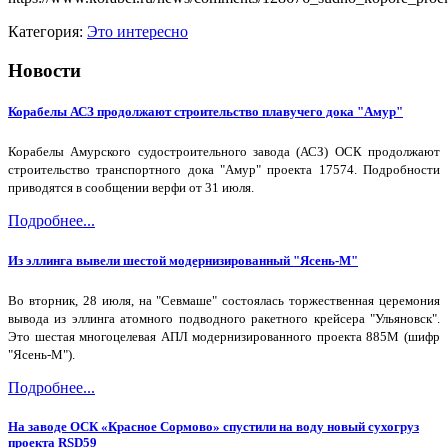
Категория:
Это интересно
Новости
Корабелы АСЗ продолжают строительство плавучего дока "Амур"
Корабелы Амурского судостроительного завода (АСЗ) ОСК продолжают
строительство транспортного дока "Амур" проекта 17574. Подробности
приводятся в сообщении верфи от 31 июля.
Подробнее...
Из эллинга вывели шестой модернизированный "Ясень-М"
Во вторник, 28 июля, на "Севмаше" состоялась торжественная церемония
вывода из эллинга атомного подводного ракетного крейсера "Ульяновск".
Это шестая многоцелевая АПЛ модернизированного проекта 885М (шифр
"Ясень-М").
Подробнее...
На заводе ОСК «Красное Сормово» спустили на воду новый сухогруз
проекта RSD59