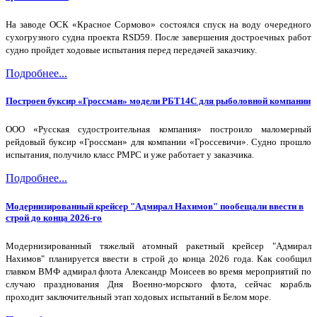
На заводе ОСК «Красное Сормово» состоялся спуск на воду очередного
сухогрузного судна проекта RSD59. После завершения достроечных работ
судно пройдет ходовые испытания перед передачей заказчику.
Подробнее...
Построен буксир «Гроссман» модели РБТ14С для рыболовной компании
ООО «Русская судостроительная компания» построило маломерный
рейдовый буксир «Гроссман» для компании «Гроссевичи». Судно прошло
испытания, получило класс РМРС и уже работает у заказчика.
Подробнее...
Модернизированный крейсер "Адмирал Нахимов" пообещали ввести в
строй до конца 2026-го
Модернизированный тяжелый атомный ракетный крейсер "Адмирал
Нахимов" планируется ввести в строй до конца 2026 года. Как сообщил
главком ВМФ адмирал флота Александр Моисеев во время мероприятий по
случаю празднования Дня Военно-морского флота, сейчас корабль
проходит заключительный этап ходовых испытаний в Белом море.