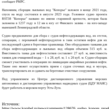
сообщает РМРС.
Напомним, сборщик льяльных вод "Копорье" заложен в конце 2021 года,
спуск на воду состоялся в августе 2023 года. Головное судно проекта
RST38 "Копорье" названо по имени старинной крепости, которая была
заложена в 1237 году в 12 км к югу от Финского залива – на юго-западе
нынешней Ленинградской области.
Судно предназначено для сбора с судов нефтесодержащих вод, их отстоя,
сепарации, с перекачкой нефтепродуктов в танк остатков нефти для их
последующей сдачи в береговые хранилища. Оно оборудовано танками для
сбора нефтесодержащих и льяльных вод общим объемом 515 куб. м.
Вместимость танка для нефтеостатков составляет 27 куб. м, вместимость
танков для очищенной воды – 1 х 28, куб. м; 1 х 26 куб. м. Судно-сборщик
сможет участвовать в операциях по ликвидации аварийных разливов нефти.
Также оно может осуществлять прием с судов сточных вод и мусора,
транспортировать их и сдавать на береговые очистные сооружения.
Под управлением из Центра дистанционного управления морских
автономных и дистанционно управляемых надводных судов (ЦДУ МАНС)
будет работать в морском порту Усть-Луга.
Источник:
https://www.korabel.ru/news/comments/128676_sudno_kopore_proek