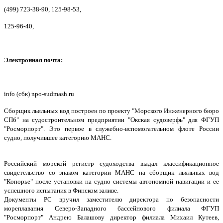
(499) 723-38-90, 125-98-53,
125-96-40,
Электронная почта:
info (сбк) npo-sudmash.ru
Сборщик льяльных вод построен по проекту "Морского Инженерного бюро
СПб" на судостроительном предприятии "Окская судоверфь" для ФГУП
"Росморпорт". Это первое в служебно-вспомогательном флоте России
судно, получившее категорию МАНС.
Российский морской регистр судоходства выдал классификационное
свидетельство со знаком категории МАНС на сборщик льяльных вод
"Копорье" после установки на судно системы автономной навигации и ее
успешного испытания в Финском заливе.
Документы РС вручил заместителю директора по безопасности
мореплавания Северо-Западного бассейнового филиала ФГУП
"Росморпорт" Андрею Балашову директор филиала Михаил Кутеев,