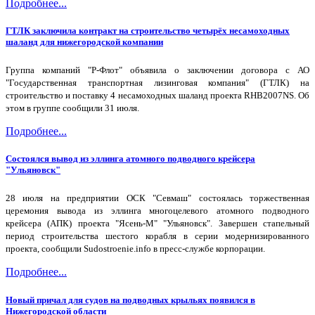
Подробнее...
ГТЛК заключила контракт на строительство четырёх несамоходных
шаланд для нижегородской компании
Группа компаний "Р-Флот" объявила о заключении договора с АО
"Государственная транспортная лизинговая компания" (ГТЛК) на
строительство и поставку 4 несамоходных шаланд проекта RHB2007NS. Об
этом в группе сообщили 31 июля.
Подробнее...
Состоялся вывод из эллинга атомного подводного крейсера
"Ульяновск"
28 июля на предприятии ОСК "Севмаш" состоялась торжественная
церемония вывода из эллинга многоцелевого атомного подводного
крейсера (АПК) проекта "Ясень-М" "Ульяновск". Завершен стапельный
период строительства шестого корабля в серии модернизированного
проекта, сообщили Sudostroenie.info в пресс-службе корпорации.
Подробнее...
Новый причал для судов на подводных крыльях появился в
Нижегородской области