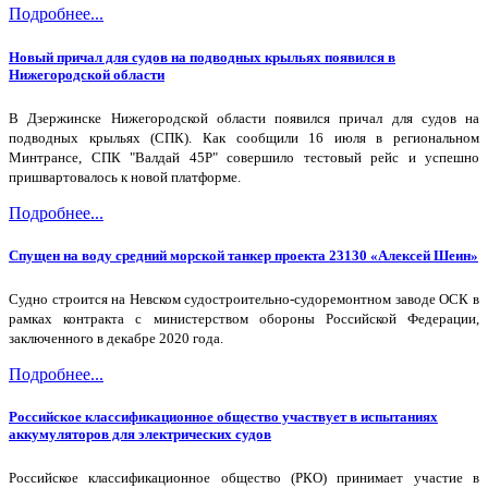
Подробнее...
Новый причал для судов на подводных крыльях появился в
Нижегородской области
В Дзержинске Нижегородской области появился причал для судов на
подводных крыльях (СПК). Как сообщили 16 июля в региональном
Минтрансе, СПК "Валдай 45Р" совершило тестовый рейс и успешно
пришвартовалось к новой платформе.
Подробнее...
Спущен на воду средний морской танкер проекта 23130 «Алексей Шеин»
Судно строится на Невском судостроительно-судоремонтном заводе ОСК в
рамках контракта с министерством обороны Российской Федерации,
заключенного в декабре 2020 года.
Подробнее...
Российское классификационное общество участвует в испытаниях
аккумуляторов для электрических судов
Российское классификационное общество (РКО) принимает участие в