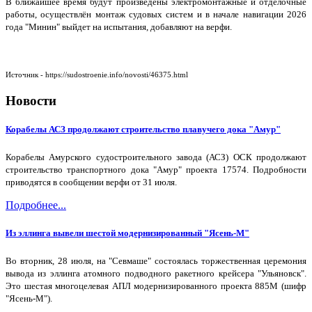
В ближайшее время будут произведены электромонтажные и отделочные
работы, осуществлён монтаж судовых систем и в начале навигации 2026
года "Минин" выйдет на испытания, добавляют на верфи.
Источник - https://sudostroenie.info/novosti/46375.html
Новости
Корабелы АСЗ продолжают строительство плавучего дока "Амур"
Корабелы Амурского судостроительного завода (АСЗ) ОСК продолжают
строительство транспортного дока "Амур" проекта 17574. Подробности
приводятся в сообщении верфи от 31 июля.
Подробнее...
Из эллинга вывели шестой модернизированный "Ясень-М"
Во вторник, 28 июля, на "Севмаше" состоялась торжественная церемония
вывода из эллинга атомного подводного ракетного крейсера "Ульяновск".
Это шестая многоцелевая АПЛ модернизированного проекта 885М (шифр
"Ясень-М").