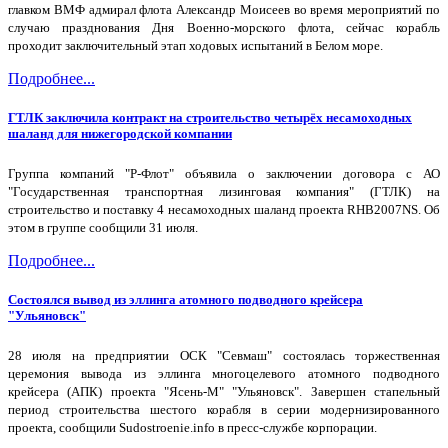
главком ВМФ адмирал флота Александр Моисеев во время мероприятий по
случаю празднования Дня Военно-морского флота, сейчас корабль
проходит заключительный этап ходовых испытаний в Белом море.
Подробнее...
ГТЛК заключила контракт на строительство четырёх несамоходных
шаланд для нижегородской компании
Группа компаний "Р-Флот" объявила о заключении договора с АО
"Государственная транспортная лизинговая компания" (ГТЛК) на
строительство и поставку 4 несамоходных шаланд проекта RHB2007NS. Об
этом в группе сообщили 31 июля.
Подробнее...
Состоялся вывод из эллинга атомного подводного крейсера
"Ульяновск"
28 июля на предприятии ОСК "Севмаш" состоялась торжественная
церемония вывода из эллинга многоцелевого атомного подводного
крейсера (АПК) проекта "Ясень-М" "Ульяновск". Завершен стапельный
период строительства шестого корабля в серии модернизированного
проекта, сообщили Sudostroenie.info в пресс-службе корпорации.