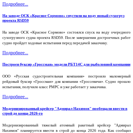
Подробнее...
На заводе ОСК «Красное Сормово» спустили на воду новый сухогруз
проекта RSD59
На заводе ОСК «Красное Сормово» состоялся спуск на воду очередного
сухогрузного судна проекта RSD59. После завершения достроечных работ
судно пройдет ходовые испытания перед передачей заказчику.
Подробнее...
Построен буксир «Гроссман» модели РБТ14С для рыболовной компании
ООО «Русская судостроительная компания» построило маломерный
рейдовый буксир «Гроссман» для компании «Гроссевичи». Судно прошло
испытания, получило класс РМРС и уже работает у заказчика.
Подробнее...
Модернизированный крейсер "Адмирал Нахимов" пообещали ввести в
строй до конца 2026-го
Модернизированный тяжелый атомный ракетный крейсер "Адмирал
Нахимов" планируется ввести в строй до конца 2026 года. Как сообщил