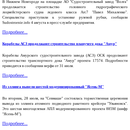
В Нижнем Новгороде на площадке АО "Судостроительный завод "Волга"
продолжается строительство головного гидрографического
лоцмейстерского судна ледового класса Arc7 "Павел Михаленко".
Специалисты приступили к установке рулевой рубки, сообщили
Sudostroenie.info 4 августа в пресс-службе предприятия.
Подробнее...
Корабелы АСЗ продолжают строительство плавучего дока "Амур"
Корабелы Амурского судостроительного завода (АСЗ) ОСК продолжают
строительство транспортного дока "Амур" проекта 17574. Подробности
приводятся в сообщении верфи от 31 июля.
Подробнее...
Из эллинга вывели шестой модернизированный "Ясень-М"
Во вторник, 28 июля, на "Севмаше" состоялась торжественная церемония
вывода из эллинга атомного подводного ракетного крейсера "Ульяновск".
Это шестая многоцелевая АПЛ модернизированного проекта 885М (шифр
"Ясень-М").
Подробнее...