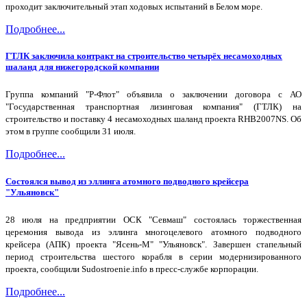
проходит заключительный этап ходовых испытаний в Белом море.
Подробнее...
ГТЛК заключила контракт на строительство четырёх несамоходных
шаланд для нижегородской компании
Группа компаний "Р-Флот" объявила о заключении договора с АО
"Государственная транспортная лизинговая компания" (ГТЛК) на
строительство и поставку 4 несамоходных шаланд проекта RHB2007NS. Об
этом в группе сообщили 31 июля.
Подробнее...
Состоялся вывод из эллинга атомного подводного крейсера
"Ульяновск"
28 июля на предприятии ОСК "Севмаш" состоялась торжественная
церемония вывода из эллинга многоцелевого атомного подводного
крейсера (АПК) проекта "Ясень-М" "Ульяновск". Завершен стапельный
период строительства шестого корабля в серии модернизированного
проекта, сообщили Sudostroenie.info в пресс-службе корпорации.
Подробнее...