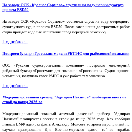
На заводе ОСК «Красное Сормово» спустили на воду новый сухогруз
проекта RSD59
На заводе ОСК «Красное Сормово» состоялся спуск на воду очередного
сухогрузного судна проекта RSD59. После завершения достроечных работ
судно пройдет ходовые испытания перед передачей заказчику.
Подробнее...
Построен буксир «Гроссман» модели РБТ14С для рыболовной компании
ООО «Русская судостроительная компания» построило маломерный
рейдовый буксир «Гроссман» для компании «Гроссевичи». Судно прошло
испытания, получило класс РМРС и уже работает у заказчика.
Подробнее...
Модернизированный крейсер "Адмирал Нахимов" пообещали ввести в
строй до конца 2026-го
Модернизированный тяжелый атомный ракетный крейсер "Адмирал
Нахимов" планируется ввести в строй до конца 2026 года. Как сообщил
главком ВМФ адмирал флота Александр Моисеев во время мероприятий по
случаю празднования Дня Военно-морского флота, сейчас корабль