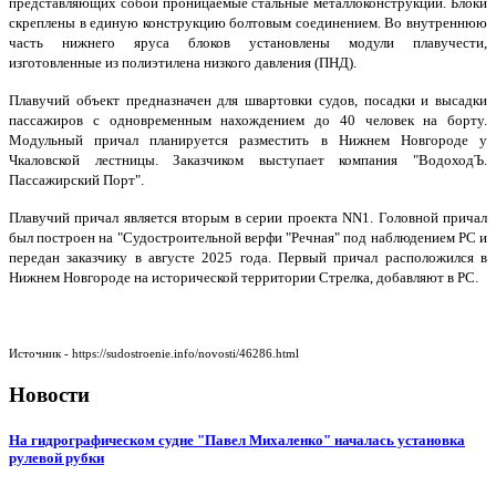
представляющих собой проницаемые стальные металлоконструкции. Блоки
скреплены в единую конструкцию болтовым соединением. Во внутреннюю
часть нижнего яруса блоков установлены модули плавучести,
изготовленные из полиэтилена низкого давления (ПНД).
Плавучий объект предназначен для швартовки судов, посадки и высадки
пассажиров с одновременным нахождением до 40 человек на борту.
Модульный причал планируется разместить в Нижнем Новгороде у
Чкаловской лестницы. Заказчиком выступает компания "ВодоходЪ.
Пассажирский Порт".
Плавучий причал является вторым в серии проекта NN1. Головной причал
был построен на "Судостроительной верфи "Речная" под наблюдением РС и
передан заказчику в августе 2025 года. Первый причал расположился в
Нижнем Новгороде на исторической территории Стрелка, добавляют в РС.
Источник - https://sudostroenie.info/novosti/46286.html
Новости
На гидрографическом судне "Павел Михаленко" началась установка
рулевой рубки