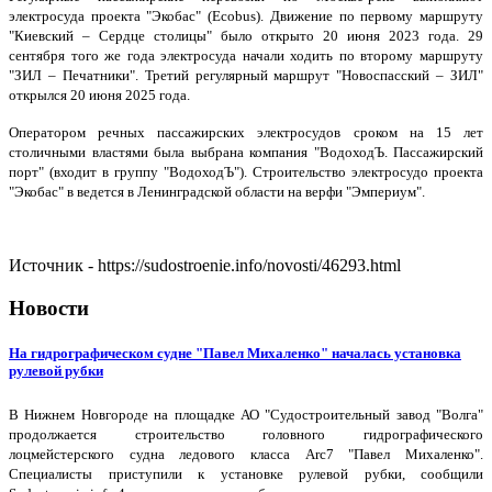
электросуда проекта "Экобас" (Ecobus). Движение по первому маршруту
"Киевский – Сердце столицы" было открыто 20 июня 2023 года. 29
сентября того же года электросуда начали ходить по второму маршруту
"ЗИЛ – Печатники". Третий регулярный маршрут "Новоспасский – ЗИЛ"
открылся 20 июня 2025 года.
Оператором речных пассажирских электросудов сроком на 15 лет
столичными властями была выбрана компания "ВодоходЪ. Пассажирский
порт" (входит в группу "ВодоходЪ"). Строительство электросудо проекта
"Экобас" в ведется в Ленинградской области на верфи "Эмпериум".
Источник - https://sudostroenie.info/novosti/46293.html
Новости
На гидрографическом судне "Павел Михаленко" началась установка
рулевой рубки
В Нижнем Новгороде на площадке АО "Судостроительный завод "Волга"
продолжается строительство головного гидрографического
лоцмейстерского судна ледового класса Arc7 "Павел Михаленко".
Специалисты приступили к установке рулевой рубки, сообщили