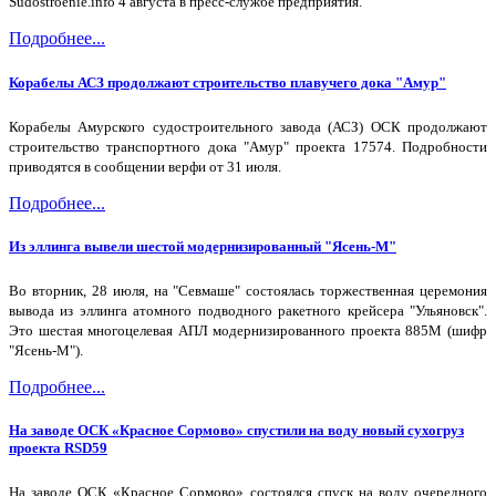
Sudostroenie.info 4 августа в пресс-службе предприятия.
Подробнее...
Корабелы АСЗ продолжают строительство плавучего дока "Амур"
Корабелы Амурского судостроительного завода (АСЗ) ОСК продолжают
строительство транспортного дока "Амур" проекта 17574. Подробности
приводятся в сообщении верфи от 31 июля.
Подробнее...
Из эллинга вывели шестой модернизированный "Ясень-М"
Во вторник, 28 июля, на "Севмаше" состоялась торжественная церемония
вывода из эллинга атомного подводного ракетного крейсера "Ульяновск".
Это шестая многоцелевая АПЛ модернизированного проекта 885М (шифр
"Ясень-М").
Подробнее...
На заводе ОСК «Красное Сормово» спустили на воду новый сухогруз
проекта RSD59
На заводе ОСК «Красное Сормово» состоялся спуск на воду очередного