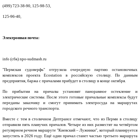
(499) 723-38-90, 125-98-53,
125-96-40,
Электронная почта:
info (сбк) npo-sudmash.ru
"Пермская судоверфь" отгрузила очередную партию остановочных
комплексов проекта Ecostation в российскую столицу. По данным
предприятия, баржа с причалами прибудет в столицу в конце октября.
По прибытии на причалы установят панорамное остекление и
электрические системы. После этого готовые причальные комплексы будут
переданы заказчику и смогут принимать электросуда на маршрутах
городского речного транспорта.
Вместе с тем в столичном Дептрансе отмечают, что из Перми в столицу
отправили пять плавучих причалов. Четыре из них разместят на четвёртом
регулярном речном маршруте "Киевский – Лужники", который планируется
запустить в 2026 году. Ещё один причал станет частью третьего маршрута