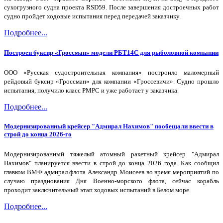
сухогрузного судна проекта RSD59. После завершения достроечных работ
судно пройдет ходовые испытания перед передачей заказчику.
Подробнее...
Построен буксир «Гроссман» модели РБТ14С для рыболовной компании
ООО «Русская судостроительная компания» построило маломерный
рейдовый буксир «Гроссман» для компании «Гроссевичи». Судно прошло
испытания, получило класс РМРС и уже работает у заказчика.
Подробнее...
Модернизированный крейсер "Адмирал Нахимов" пообещали ввести в
строй до конца 2026-го
Модернизированный тяжелый атомный ракетный крейсер "Адмирал
Нахимов" планируется ввести в строй до конца 2026 года. Как сообщил
главком ВМФ адмирал флота Александр Моисеев во время мероприятий по
случаю празднования Дня Военно-морского флота, сейчас корабль
проходит заключительный этап ходовых испытаний в Белом море.
Подробнее...