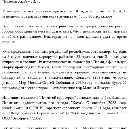
"Новоспасский – ЗИЛ".
У четырех новых причалов диаметр – 10 м, а у пятого – 16 м. В
зависимости от размера они могут вмещать от 40 до 80 пассажиров.
Все причалы работают от электричества и не вредят экологии реки и
города, оборудованы местами для отдыха, Wi-Fi, вендинговыми аппаратами
и табло с расписанием. Некоторые из причалов заряжают суда во время
стоянки.
«Мы продолжаем развивать регулярный речной электротранспорт. Сегодня
на 3 круглогодичных маршрутах работают 23 причала, еще 5 новых уже
отправили в столицу. Их изготавливают на судоверфи в Перми, а финальную
сборку производят в Москве. После проведения необходимых испытаний и
получения разрешительных документов причалы устанавливаются на
маршрутах и вводятся в эксплуатацию. Согласно стратегии, которую
утвердил Мэр Москвы Сергей Собянин, в 2030 году в столице будет 67
причалов для электросудов», – отметил вице-мэр Максим Ликсутов.
Напомним, мощности "Пермской судоверфи" расположены на базе бывшего
Пермского судостроительного завода "Кама". С октября 2023 года
участниками ООО "ПСВ", зарегистрированного в июле 2021 года, являются
АО "Фонд развития Пермского края" (75%) и входящее в Sitronics Group
ООО "Эмпериум" (25%).
Регулярные пассажирские перевозки по Москве-реке выполняют