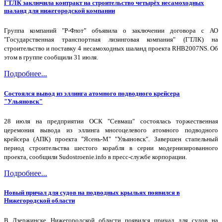
ГТЛК заключила контракт на строительство четырёх несамоходных
шаланд для нижегородской компании
Группа компаний "Р-Флот" объявила о заключении договора с АО
"Государственная транспортная лизинговая компания" (ГТЛК) на
строительство и поставку 4 несамоходных шаланд проекта RHB2007NS. Об
этом в группе сообщили 31 июля.
Подробнее...
Состоялся вывод из эллинга атомного подводного крейсера
"Ульяновск"
28 июля на предприятии ОСК "Севмаш" состоялась торжественная
церемония вывода из эллинга многоцелевого атомного подводного
крейсера (АПК) проекта "Ясень-М" "Ульяновск". Завершен стапельный
период строительства шестого корабля в серии модернизированного
проекта, сообщили Sudostroenie.info в пресс-службе корпорации.
Подробнее...
Новый причал для судов на подводных крыльях появился в
Нижегородской области
В Дзержинске Нижегородской области появился причал для судов на