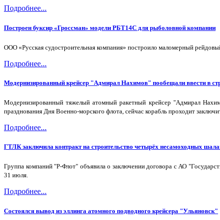
Подробнее...
Построен буксир «Гроссман» модели РБТ14С для рыболовной компании
ООО «Русская судостроительная компания» построило маломерный рейдовый 
Подробнее...
Модернизированный крейсер "Адмирал Нахимов" пообещали ввести в стр
Модернизированный тяжелый атомный ракетный крейсер "Адмирал Нахимо
празднования Дня Военно-морского флота, сейчас корабль проходит заключи
Подробнее...
ГТЛК заключила контракт на строительство четырёх несамоходных шала
Группа компаний "Р-Флот" объявила о заключении договора с АО "Государс
31 июля.
Подробнее...
Состоялся вывод из эллинга атомного подводного крейсера "Ульяновск"