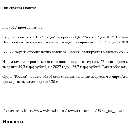
Электронная почта:
info (сбк) npo-sudmash.ru
Судно строится на ССК "Звезда" по проекту ЦКБ "Айсберг" для ФГУП "Атом
На строительство головного атомного ледокола проекта 10510 "Лидер" в 202
В 2027 году на строительство ледокола "Россия" планируется выделить 26,7 мл
Напомним, на строительство головного атомного ледокола "Россия" проект
выделить 30,3 млрд рублей, а в 2027 году - 26,7 млрд рублей. Таким образом
Судно "Россия" проекта 10510 станет самым мощным ледоколом в мире. Ато
прокладывать канал шириной 50 м.
Источник: https://www.korabel.ru/news/comments/9972_na_stroite
Новости