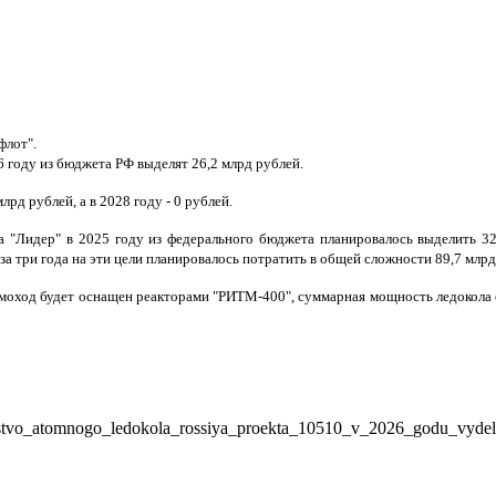
флот".
6 году из бюджета РФ выделят 26,2 млрд рублей.
рд рублей, а в 2028 году - 0 рублей.
а "Лидер" в 2025 году из федерального бюджета планировалось выделить 32
, за три года на эти цели планировалось потратить в общей сложности 89,7 млрд
моход будет оснащен реакторами "РИТМ-400", суммарная мощность ледокола с
lstvo_atomnogo_ledokola_rossiya_proekta_10510_v_2026_godu_vydel