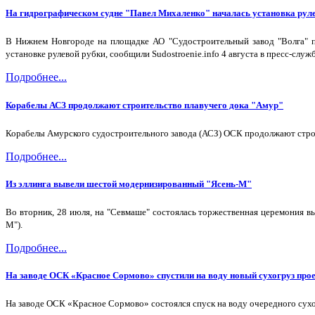
На гидрографическом судне "Павел Михаленко" началась установка рул
В Нижнем Новгороде на площадке АО "Судостроительный завод "Волга" пр
установке рулевой рубки, сообщили Sudostroenie.info 4 августа в пресс-служ
Подробнее...
Корабелы АСЗ продолжают строительство плавучего дока "Амур"
Корабелы Амурского судостроительного завода (АСЗ) ОСК продолжают строи
Подробнее...
Из эллинга вывели шестой модернизированный "Ясень-М"
Во вторник, 28 июля, на "Севмаше" состоялась торжественная церемония в
М").
Подробнее...
На заводе ОСК «Красное Сормово» спустили на воду новый сухогруз про
На заводе ОСК «Красное Сормово» состоялся спуск на воду очередного сухо