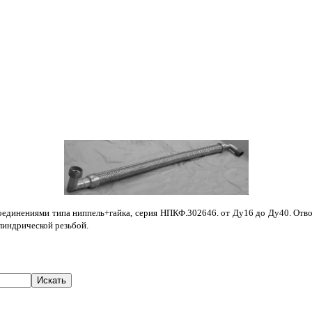
динениями типа ниппель+гайка, серия НПКФ.302646. от Ду16 до Ду40. Отводы п
илиндрической резьбой.