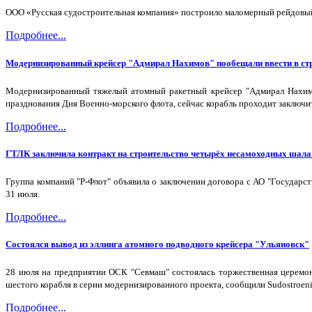
ООО «Русская судостроительная компания» построило маломерный рейдовый 
Подробнее...
Модернизированный крейсер "Адмирал Нахимов" пообещали ввести в стр
Модернизированный тяжелый атомный ракетный крейсер "Адмирал Нахимо
празднования Дня Военно-морского флота, сейчас корабль проходит заключи
Подробнее...
ГТЛК заключила контракт на строительство четырёх несамоходных шала
Группа компаний "Р-Флот" объявила о заключении договора с АО "Государс
31 июля.
Подробнее...
Состоялся вывод из эллинга атомного подводного крейсера "Ульяновск"
28 июля на предприятии ОСК "Севмаш" состоялась торжественная церемони
шестого корабля в серии модернизированного проекта, сообщили Sudostroeni
Подробнее...