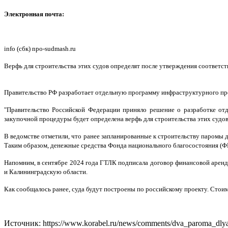
Электронная почта:
info (сбк) npo-sudmash.ru
Верфь для строительства этих судов определят после утверждения соответ
Правительство РФ разработает отдельную программу инфраструктурного про
"Правительство Российской Федерации приняло решение о разработке отд
закупочной процедуры будет определена верфь для строительства этих судов"
В ведомстве отметили, что ранее запланированные к строительству паромы 
Таким образом, денежные средства Фонда национального благосостояния (ФН
Напомним, в сентябре 2024 года ГТЛК подписала договор финансовой аренд
и Калининградскую области.
Как сообщалось ранее, суда будут построены по российскому проекту. Стоим
Источник: https://www.korabel.ru/news/comments/dva_paroma_dlya