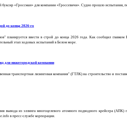
буксир «Гроссман» для компании «Гроссевичи». Судно прошло испытания, пол
ой до конца 2026-го
в" планируется ввести в строй до конца 2026 года. Как сообщил главком
тельный этап ходовых испытаний в Белом море.
нд для нижегородской компании
твенная транспортная лизинговая компания" (ГТЛК) на строительство и пост
я вывода из эллинга многоцелевого атомного подводного крейсера (АПК) п
e.info в пресс-службе корпорации.