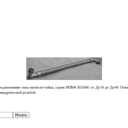
динениями типа ниппель+гайка, серия НПКФ.302646. от Ду16 до Ду40. Отводы п
илиндрической резьбой.