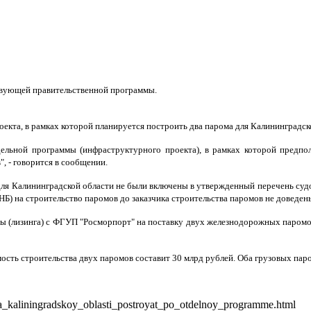
ствующей правительственной программы.
екта, в рамках которой планируется построить два парома для Калининградск
ельной программы (инфраструктурного проекта), в рамках которой предпол
, - говорится в сообщении.
для Калининградской области не были включены в утвержденный перечень судо
Б) на строительство паромов до заказчика строительства паромов не доведен
ы (лизинга) с ФГУП "Росморпорт" на поставку двух железнодорожных паромо
ость строительства двух паромов составит 30 млрд рублей. Оба грузовых пар
_kaliningradskoy_oblasti_postroyat_po_otdelnoy_programme.html