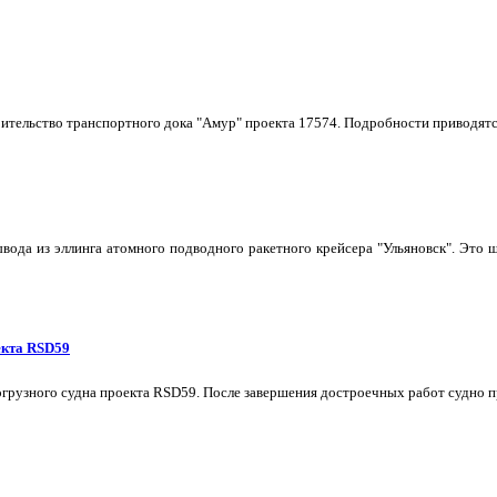
тельство транспортного дока "Амур" проекта 17574. Подробности приводятс
ывода из эллинга атомного подводного ракетного крейсера "Ульяновск". Эт
екта RSD59
грузного судна проекта RSD59. После завершения достроечных работ судно п