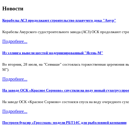
Новости
Корабелы АСЗ продолжают строительство плавучего дока "Амур"
Корабелы Амурского судостроительного завода (АСЗ) ОСК продолжают строи
Подробнее...
Из эллинга вывели шестой модернизированный "Ясень-М"
Во вторник, 28 июля, на "Севмаше" состоялась торжественная церемония в
М").
Подробнее...
На заводе ОСК «Красное Сормово» спустили на воду новый сухогруз про
На заводе ОСК «Красное Сормово» состоялся спуск на воду очередного сухо
Подробнее...
Построен буксир «Гроссман» модели РБТ14С для рыболовной компании