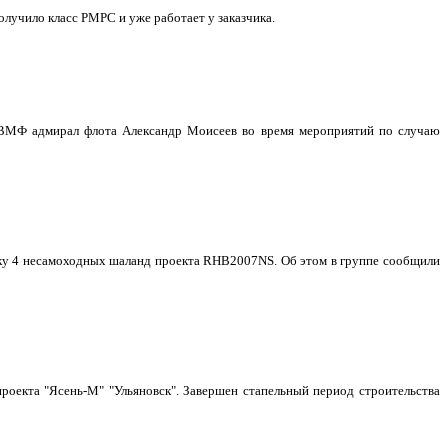
учило класс РМРС и уже работает у заказчика.
 ВМФ адмирал флота Александр Моисеев во время мероприятий по случаю
авку 4 несамоходных шаланд проекта RHB2007NS. Об этом в группе сообщили
роекта "Ясень-М" "Ульяновск". Завершен стапельный период строительства