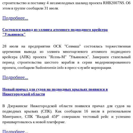
строительство и поставку 4 несамоходных шаланд проекта RHB2007NS. Об
этом в группе сообщили 31 июля.
Подробнее...
Состоялся вывод из эллинга атомного подводного крейсера
"Ульяновск"
28 июля на предприятии ОСК "Севмаш" состоялась торжественная
церемония вывода из эллинга многоцелевого атомного подводного
крейсера (АПК) проекта "Ясень-М" "Ульяновск". Завершен стапельный
период строительства шестого корабля в серии модернизированного
проекта, сообщили Sudostroenie.info в пресс-службе корпорации.
Подробнее...
Новый причал для судов на подводных крыльях появился в
Нижегородской области
В Дзержинске Нижегородской области появился причал для судов на
подводных крыльях (СПК). Как сообщили 16 июля в региональном
Минтрансе, СПК "Валдай 45Р" совершило тестовый рейс и успешно
пришвартовалось к новой платформе.
Подробнее...