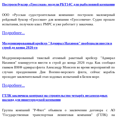
Построен буксир «Гроссман» модели РБТ14С для рыболовной компании
ООО «Русская судостроительная компания» построило маломерный
рейдовый буксир «Гроссман» для компании «Гроссевичи». Судно прошло
испытания, получило класс РМРС и уже работает у заказчика.
Подробнее...
Модернизированный крейсер "Адмирал Нахимов" пообещали ввести в
строй до конца 2026-го
Модернизированный тяжелый атомный ракетный крейсер "Адмирал
Нахимов" планируется ввести в строй до конца 2026 года. Как сообщил
главком ВМФ адмирал флота Александр Моисеев во время мероприятий по
случаю празднования Дня Военно-морского флота, сейчас корабль
проходит заключительный этап ходовых испытаний в Белом море.
Подробнее...
ГТЛК заключила контракт на строительство четырёх несамоходных
шаланд для нижегородской компании
Группа компаний "Р-Флот" объявила о заключении договора с АО
"Государственная транспортная лизинговая компания" (ГТЛК) на