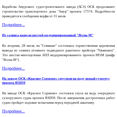
Корабелы Амурского судостроительного завода (АСЗ) ОСК продолжают
строительство транспортного дока "Амур" проекта 17574. Подробности
приводятся в сообщении верфи от 31 июля.
Подробнее...
Из эллинга вывели шестой модернизированный "Ясень-М"
Во вторник, 28 июля, на "Севмаше" состоялась торжественная церемония
вывода из эллинга атомного подводного ракетного крейсера "Ульяновск".
Это шестая многоцелевая АПЛ модернизированного проекта 885М (шифр
"Ясень-М").
Подробнее...
На заводе ОСК «Красное Сормово» спустили на воду новый сухогруз
проекта RSD59
На заводе ОСК «Красное Сормово» состоялся спуск на воду очередного
сухогрузного судна проекта RSD59. После завершения достроечных работ
судно пройдет ходовые испытания перед передачей заказчику.
Подробнее...