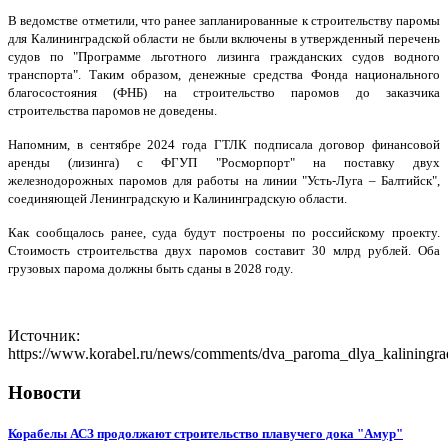
В ведомстве отметили, что ранее запланированные к строительству паромы
для Калининградской области не были включены в утвержденный перечень
судов по "Программе льготного лизинга гражданских судов водного
транспорта". Таким образом, денежные средства Фонда национального
благосостояния (ФНБ) на строительство паромов до заказчика
строительства паромов не доведены.
Напомним, в сентябре 2024 года ГТЛК подписала договор финансовой
аренды (лизинга) с ФГУП "Росморпорт" на поставку двух
железнодорожных паромов для работы на линии "Усть-Луга – Балтийск",
соединяющей Ленинградскую и Калининградскую области.
Как сообщалось ранее, суда будут построены по российскому проекту.
Стоимость строительства двух паромов составит 30 млрд рублей. Оба
грузовых парома должны быть сданы в 2028 году.
Источник:
https://www.korabel.ru/news/comments/dva_paroma_dlya_kaliningr
Новости
Корабелы АСЗ продолжают строительство плавучего дока "Амур"