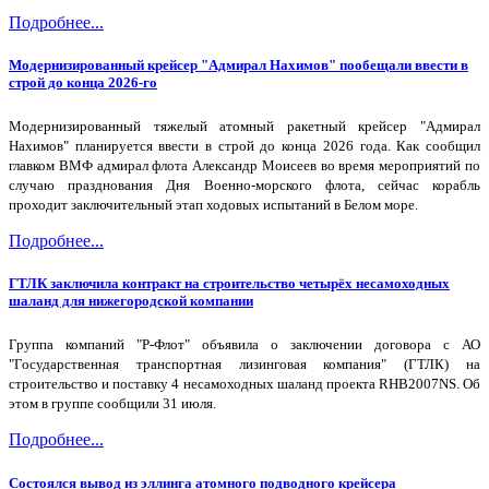
Подробнее...
Модернизированный крейсер "Адмирал Нахимов" пообещали ввести в
строй до конца 2026-го
Модернизированный тяжелый атомный ракетный крейсер "Адмирал
Нахимов" планируется ввести в строй до конца 2026 года. Как сообщил
главком ВМФ адмирал флота Александр Моисеев во время мероприятий по
случаю празднования Дня Военно-морского флота, сейчас корабль
проходит заключительный этап ходовых испытаний в Белом море.
Подробнее...
ГТЛК заключила контракт на строительство четырёх несамоходных
шаланд для нижегородской компании
Группа компаний "Р-Флот" объявила о заключении договора с АО
"Государственная транспортная лизинговая компания" (ГТЛК) на
строительство и поставку 4 несамоходных шаланд проекта RHB2007NS. Об
этом в группе сообщили 31 июля.
Подробнее...
Состоялся вывод из эллинга атомного подводного крейсера