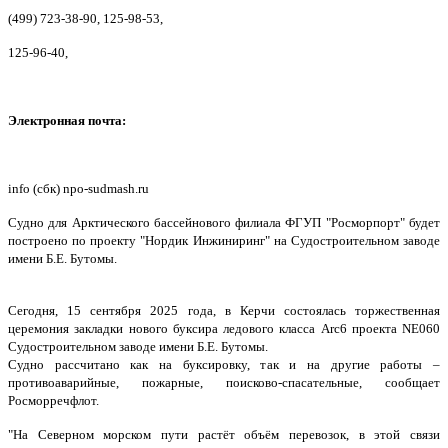
(499) 723-38-90, 125-98-53,
125-96-40,
Электронная почта:
info (сбк) npo-sudmash.ru
Судно для Арктического бассейнового филиала ФГУП "Росморпорт" будет
построено по проекту "Нордик Инжиниринг" на Судостроительном заводе
имени Б.Е. Бутомы.
Сегодня, 15 сентября 2025 года, в Керчи состоялась торжественная
церемония закладки нового буксира ледового класса Arc6 проекта NE060
Судостроительном заводе имени Б.Е. Бутомы.
Судно рассчитано как на буксировку, так и на другие работы –
противоаварийные, пожарные, поисково-спасательные, сообщает
Росморречфлот.
"На Северном морском пути растёт объём перевозок, в этой связи