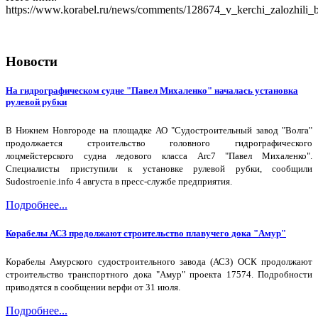
https://www.korabel.ru/news/comments/128674_v_kerchi_zalozhili_
Новости
На гидрографическом судне "Павел Михаленко" началась установка
рулевой рубки
В Нижнем Новгороде на площадке АО "Судостроительный завод "Волга"
продолжается строительство головного гидрографического
лоцмейстерского судна ледового класса Arc7 "Павел Михаленко".
Специалисты приступили к установке рулевой рубки, сообщили
Sudostroenie.info 4 августа в пресс-службе предприятия.
Подробнее...
Корабелы АСЗ продолжают строительство плавучего дока "Амур"
Корабелы Амурского судостроительного завода (АСЗ) ОСК продолжают
строительство транспортного дока "Амур" проекта 17574. Подробности
приводятся в сообщении верфи от 31 июля.
Подробнее...