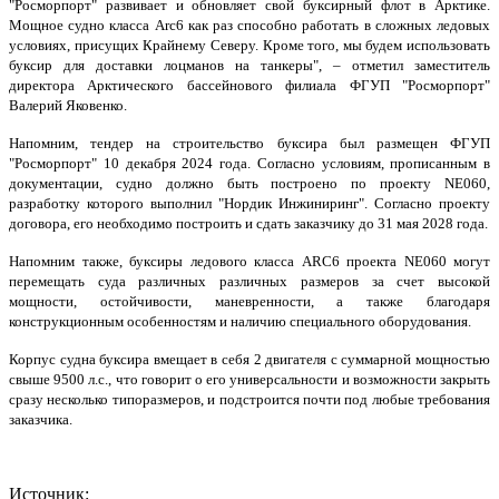
"Росморпорт" развивает и обновляет свой буксирный флот в Арктике.
Мощное судно класса Arc6 как раз способно работать в сложных ледовых
условиях, присущих Крайнему Северу. Кроме того, мы будем использовать
буксир для доставки лоцманов на танкеры", – отметил заместитель
директора Арктического бассейнового филиала ФГУП "Росморпорт"
Валерий Яковенко.
Напомним, тендер на строительство буксира был размещен ФГУП
"Росморпорт" 10 декабря 2024 года. Согласно условиям, прописанным в
документации, судно должно быть построено по проекту NE060,
разработку которого выполнил "Нордик Инжиниринг". Согласно проекту
договора, его необходимо построить и сдать заказчику до 31 мая 2028 года.
Напомним также, буксиры ледового класса ARC6 проекта NE060 могут
перемещать суда различных различных размеров за счет высокой
мощности, остойчивости, маневренности, а также благодаря
конструкционным особенностям и наличию специального оборудования.
Корпус судна буксира вмещает в себя 2 двигателя с суммарной мощностью
свыше 9500 л.с., что говорит о его универсальности и возможности закрыть
сразу несколько типоразмеров, и подстроится почти под любые требования
заказчика.
Источник: