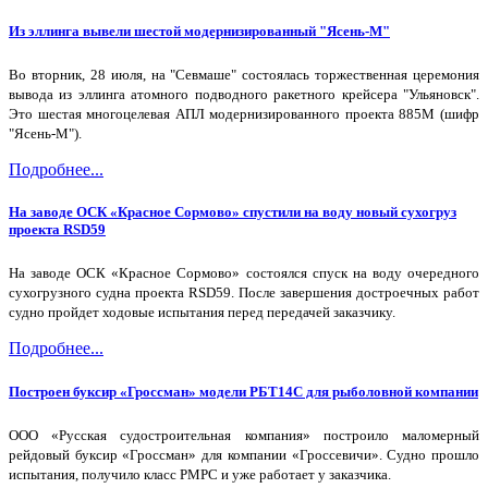
Из эллинга вывели шестой модернизированный "Ясень-М"
Во вторник, 28 июля, на "Севмаше" состоялась торжественная церемония
вывода из эллинга атомного подводного ракетного крейсера "Ульяновск".
Это шестая многоцелевая АПЛ модернизированного проекта 885М (шифр
"Ясень-М").
Подробнее...
На заводе ОСК «Красное Сормово» спустили на воду новый сухогруз
проекта RSD59
На заводе ОСК «Красное Сормово» состоялся спуск на воду очередного
сухогрузного судна проекта RSD59. После завершения достроечных работ
судно пройдет ходовые испытания перед передачей заказчику.
Подробнее...
Построен буксир «Гроссман» модели РБТ14С для рыболовной компании
ООО «Русская судостроительная компания» построило маломерный
рейдовый буксир «Гроссман» для компании «Гроссевичи». Судно прошло
испытания, получило класс РМРС и уже работает у заказчика.