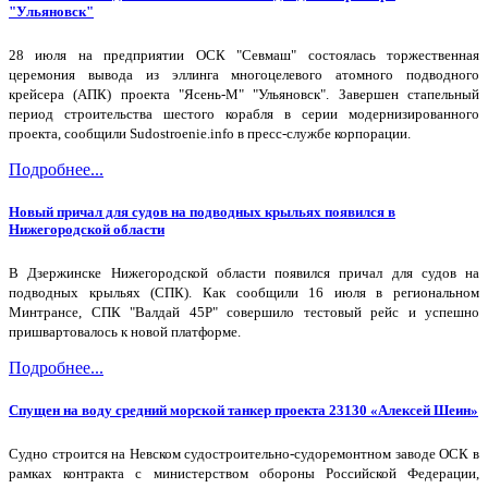
"Ульяновск"
28 июля на предприятии ОСК "Севмаш" состоялась торжественная
церемония вывода из эллинга многоцелевого атомного подводного
крейсера (АПК) проекта "Ясень-М" "Ульяновск". Завершен стапельный
период строительства шестого корабля в серии модернизированного
проекта, сообщили Sudostroenie.info в пресс-службе корпорации.
Подробнее...
Новый причал для судов на подводных крыльях появился в
Нижегородской области
В Дзержинске Нижегородской области появился причал для судов на
подводных крыльях (СПК). Как сообщили 16 июля в региональном
Минтрансе, СПК "Валдай 45Р" совершило тестовый рейс и успешно
пришвартовалось к новой платформе.
Подробнее...
Спущен на воду средний морской танкер проекта 23130 «Алексей Шеин»
Судно строится на Невском судостроительно-судоремонтном заводе ОСК в
рамках контракта с министерством обороны Российской Федерации,