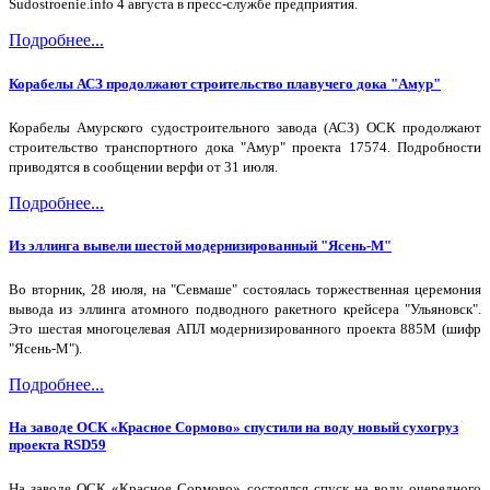
Sudostroenie.info 4 августа в пресс-службе предприятия.
Подробнее...
Корабелы АСЗ продолжают строительство плавучего дока "Амур"
Корабелы Амурского судостроительного завода (АСЗ) ОСК продолжают
строительство транспортного дока "Амур" проекта 17574. Подробности
приводятся в сообщении верфи от 31 июля.
Подробнее...
Из эллинга вывели шестой модернизированный "Ясень-М"
Во вторник, 28 июля, на "Севмаше" состоялась торжественная церемония
вывода из эллинга атомного подводного ракетного крейсера "Ульяновск".
Это шестая многоцелевая АПЛ модернизированного проекта 885М (шифр
"Ясень-М").
Подробнее...
На заводе ОСК «Красное Сормово» спустили на воду новый сухогруз
проекта RSD59
На заводе ОСК «Красное Сормово» состоялся спуск на воду очередного