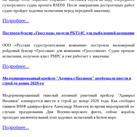
сухогрузного судна проекта RSD59. После завершения достроечных работ
судно пройдет ходовые испытания перед передачей заказчику.
Подробнее...
Построен буксир «Гроссман» модели РБТ14С для рыболовной компании
ООО «Русская судостроительная компания» построило маломерный
рейдовый буксир «Гроссман» для компании «Гроссевичи». Судно прошло
испытания, получило класс РМРС и уже работает у заказчика.
Подробнее...
Модернизированный крейсер "Адмирал Нахимов" пообещали ввести в
строй до конца 2026-го
Модернизированный тяжелый атомный ракетный крейсер "Адмирал
Нахимов" планируется ввести в строй до конца 2026 года. Как сообщил
главком ВМФ адмирал флота Александр Моисеев во время мероприятий по
случаю празднования Дня Военно-морского флота, сейчас корабль
проходит заключительный этап ходовых испытаний в Белом море.
Подробнее...