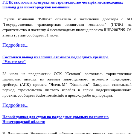
ГТЛК заключила контракт на строительство четырёх несамоходных
шаланд для нижегородской компании
Группа компаний "Р-Флот" объявила о заключении договора с АО
"Государственная транспортная лизинговая компания" (ГТЛК) на
строительство и поставку 4 несамоходных шаланд проекта RHB2007NS. Об
этом в группе сообщили 31 июля.
Подробнее...
Состоялся вывод из эллинга атомного подводного крейсера
"Ульяновск"
28 июля на предприятии ОСК "Севмаш" состоялась торжественная
церемония вывода из эллинга многоцелевого атомного подводного
крейсера (АПК) проекта "Ясень-М" "Ульяновск". Завершен стапельный
период строительства шестого корабля в серии модернизированного
проекта, сообщили Sudostroenie.info в пресс-службе корпорации.
Подробнее...
Новый причал для судов на подводных крыльях появился в
Нижегородской области
В Дзержинске Нижегородской области появился причал для судов на