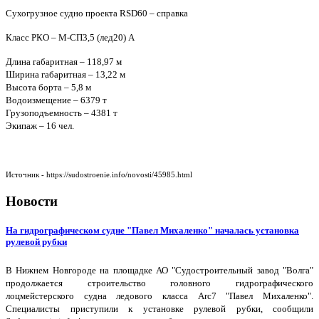
Сухогрузное судно проекта RSD60 – справка
Класс РКО – М-СП3,5 (лед20) А
Длина габаритная – 118,97 м
Ширина габаритная – 13,22 м
Высота борта – 5,8 м
Водоизмещение – 6379 т
Грузоподъемность – 4381 т
Экипаж – 16 чел.
Источник - https://sudostroenie.info/novosti/45985.html
Новости
На гидрографическом судне "Павел Михаленко" началась установка
рулевой рубки
В Нижнем Новгороде на площадке АО "Судостроительный завод "Волга"
продолжается строительство головного гидрографического
лоцмейстерского судна ледового класса Arc7 "Павел Михаленко".
Специалисты приступили к установке рулевой рубки, сообщили