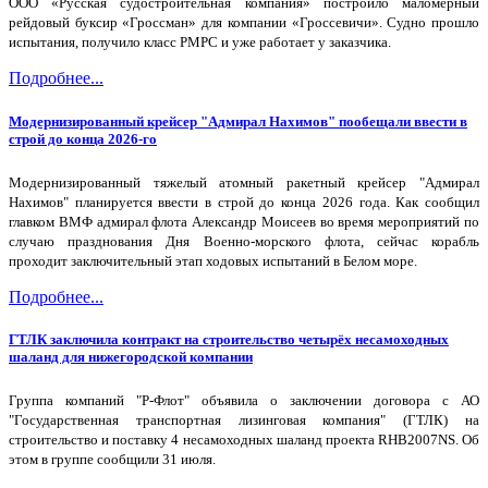
ООО «Русская судостроительная компания» построило маломерный
рейдовый буксир «Гроссман» для компании «Гроссевичи». Судно прошло
испытания, получило класс РМРС и уже работает у заказчика.
Подробнее...
Модернизированный крейсер "Адмирал Нахимов" пообещали ввести в
строй до конца 2026-го
Модернизированный тяжелый атомный ракетный крейсер "Адмирал
Нахимов" планируется ввести в строй до конца 2026 года. Как сообщил
главком ВМФ адмирал флота Александр Моисеев во время мероприятий по
случаю празднования Дня Военно-морского флота, сейчас корабль
проходит заключительный этап ходовых испытаний в Белом море.
Подробнее...
ГТЛК заключила контракт на строительство четырёх несамоходных
шаланд для нижегородской компании
Группа компаний "Р-Флот" объявила о заключении договора с АО
"Государственная транспортная лизинговая компания" (ГТЛК) на
строительство и поставку 4 несамоходных шаланд проекта RHB2007NS. Об
этом в группе сообщили 31 июля.