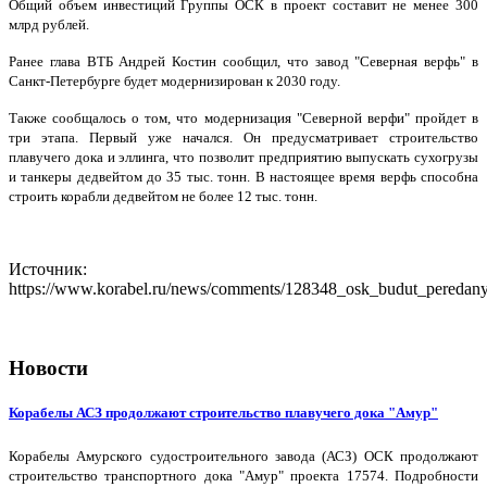
Общий объем инвестиций Группы ОСК в проект составит не менее 300
млрд рублей.
Ранее глава ВТБ Андрей Костин сообщил, что завод "Северная верфь" в
Санкт-Петербурге будет модернизирован к 2030 году.
Также сообщалось о том, что модернизация "Северной верфи" пройдет в
три этапа. Первый уже начался. Он предусматривает строительство
плавучего дока и эллинга, что позволит предприятию выпускать сухогрузы
и танкеры дедвейтом до 35 тыс. тонн. В настоящее время верфь способна
строить корабли дедвейтом не более 12 тыс. тонн.
Источник:
https://www.korabel.ru/news/comments/128348_osk_budut_peredany
Новости
Корабелы АСЗ продолжают строительство плавучего дока "Амур"
Корабелы Амурского судостроительного завода (АСЗ) ОСК продолжают
строительство транспортного дока "Амур" проекта 17574. Подробности