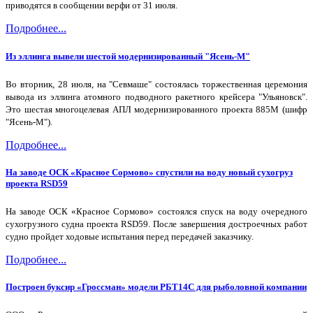
приводятся в сообщении верфи от 31 июля.
Подробнее...
Из эллинга вывели шестой модернизированный "Ясень-М"
Во вторник, 28 июля, на "Севмаше" состоялась торжественная церемония
вывода из эллинга атомного подводного ракетного крейсера "Ульяновск".
Это шестая многоцелевая АПЛ модернизированного проекта 885М (шифр
"Ясень-М").
Подробнее...
На заводе ОСК «Красное Сормово» спустили на воду новый сухогруз
проекта RSD59
На заводе ОСК «Красное Сормово» состоялся спуск на воду очередного
сухогрузного судна проекта RSD59. После завершения достроечных работ
судно пройдет ходовые испытания перед передачей заказчику.
Подробнее...
Построен буксир «Гроссман» модели РБТ14С для рыболовной компании