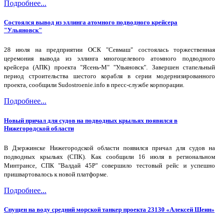
Подробнее...
Состоялся вывод из эллинга атомного подводного крейсера
"Ульяновск"
28 июля на предприятии ОСК "Севмаш" состоялась торжественная
церемония вывода из эллинга многоцелевого атомного подводного
крейсера (АПК) проекта "Ясень-М" "Ульяновск". Завершен стапельный
период строительства шестого корабля в серии модернизированного
проекта, сообщили Sudostroenie.info в пресс-службе корпорации.
Подробнее...
Новый причал для судов на подводных крыльях появился в
Нижегородской области
В Дзержинске Нижегородской области появился причал для судов на
подводных крыльях (СПК). Как сообщили 16 июля в региональном
Минтрансе, СПК "Валдай 45Р" совершило тестовый рейс и успешно
пришвартовалось к новой платформе.
Подробнее...
Спущен на воду средний морской танкер проекта 23130 «Алексей Шеин»