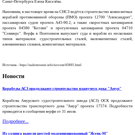
Санкт-Петербурга Елена Киселёва.
Напомним, в настоящее время на СНСЗ ведётся строительство композитных
кораблей противоминной обороны (ПМО) проекта 12700 "Александрит",
пассажирских судов проекта А45-90.2, а также скоростных катамаранов
проекта 04580 "Котлин" и прогулочных катамаранов проекта 04710
"Соммерс". Верфь в Понтонном выпускает суда и корабли из нескольких
типов материалов: судостроительных сталей, маломагнитных сталей,
алюминиевых сплавов, композитных материалов.
Источник - https://sudostroenie.info/novosti/45895.html
Новости
Корабелы АСЗ продолжают строительство плавучего дока "Амур"
Корабелы Амурского судостроительного завода (АСЗ) ОСК продолжают
строительство транспортного дока "Амур" проекта 17574. Подробности
приводятся в сообщении верфи от 31 июля.
Подробнее...
Из эллинга вывели шестой модернизированный "Ясень-М"