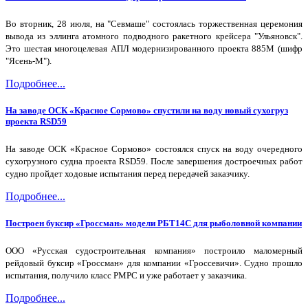
Во вторник, 28 июля, на "Севмаше" состоялась торжественная церемония
вывода из эллинга атомного подводного ракетного крейсера "Ульяновск".
Это шестая многоцелевая АПЛ модернизированного проекта 885М (шифр
"Ясень-М").
Подробнее...
На заводе ОСК «Красное Сормово» спустили на воду новый сухогруз
проекта RSD59
На заводе ОСК «Красное Сормово» состоялся спуск на воду очередного
сухогрузного судна проекта RSD59. После завершения достроечных работ
судно пройдет ходовые испытания перед передачей заказчику.
Подробнее...
Построен буксир «Гроссман» модели РБТ14С для рыболовной компании
ООО «Русская судостроительная компания» построило маломерный
рейдовый буксир «Гроссман» для компании «Гроссевичи». Судно прошло
испытания, получило класс РМРС и уже работает у заказчика.
Подробнее...