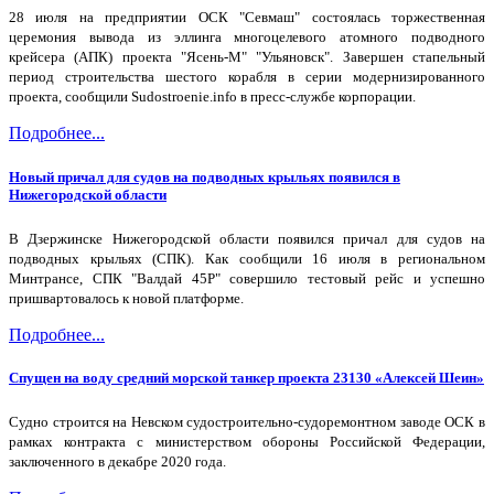
28 июля на предприятии ОСК "Севмаш" состоялась торжественная
церемония вывода из эллинга многоцелевого атомного подводного
крейсера (АПК) проекта "Ясень-М" "Ульяновск". Завершен стапельный
период строительства шестого корабля в серии модернизированного
проекта, сообщили Sudostroenie.info в пресс-службе корпорации.
Подробнее...
Новый причал для судов на подводных крыльях появился в
Нижегородской области
В Дзержинске Нижегородской области появился причал для судов на
подводных крыльях (СПК). Как сообщили 16 июля в региональном
Минтрансе, СПК "Валдай 45Р" совершило тестовый рейс и успешно
пришвартовалось к новой платформе.
Подробнее...
Спущен на воду средний морской танкер проекта 23130 «Алексей Шеин»
Судно строится на Невском судостроительно-судоремонтном заводе ОСК в
рамках контракта с министерством обороны Российской Федерации,
заключенного в декабре 2020 года.