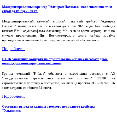
Модернизированный крейсер "Адмирал Нахимов" пообещали ввести в
строй до конца 2026-го
Модернизированный тяжелый атомный ракетный крейсер "Адмирал
Нахимов" планируется ввести в строй до конца 2026 года. Как сообщил
главком ВМФ адмирал флота Александр Моисеев во время мероприятий по
случаю празднования Дня Военно-морского флота, сейчас корабль
проходит заключительный этап ходовых испытаний в Белом море.
Подробнее...
ГТЛК заключила контракт на строительство четырёх несамоходных
шаланд для нижегородской компании
Группа компаний "Р-Флот" объявила о заключении договора с АО
"Государственная транспортная лизинговая компания" (ГТЛК) на
строительство и поставку 4 несамоходных шаланд проекта RHB2007NS. Об
этом в группе сообщили 31 июля.
Подробнее...
Состоялся вывод из эллинга атомного подводного крейсера
"Ульяновск"