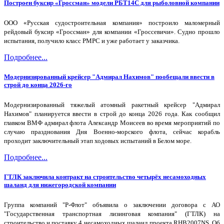
Построен буксир «Гроссман» модели РБТ14С для рыболовной компании
ООО «Русская судостроительная компания» построило маломерный
рейдовый буксир «Гроссман» для компании «Гроссевичи». Судно прошло
испытания, получило класс РМРС и уже работает у заказчика.
Подробнее...
Модернизированный крейсер "Адмирал Нахимов" пообещали ввести в
строй до конца 2026-го
Модернизированный тяжелый атомный ракетный крейсер "Адмирал
Нахимов" планируется ввести в строй до конца 2026 года. Как сообщил
главком ВМФ адмирал флота Александр Моисеев во время мероприятий по
случаю празднования Дня Военно-морского флота, сейчас корабль
проходит заключительный этап ходовых испытаний в Белом море.
Подробнее...
ГТЛК заключила контракт на строительство четырёх несамоходных
шаланд для нижегородской компании
Группа компаний "Р-Флот" объявила о заключении договора с АО
"Государственная транспортная лизинговая компания" (ГТЛК) на
строительство и поставку 4 несамоходных шаланд проекта RHB2007NS. Об