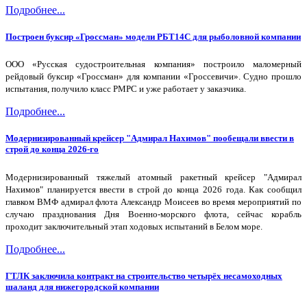
Подробнее...
Построен буксир «Гроссман» модели РБТ14С для рыболовной компании
ООО «Русская судостроительная компания» построило маломерный
рейдовый буксир «Гроссман» для компании «Гроссевичи». Судно прошло
испытания, получило класс РМРС и уже работает у заказчика.
Подробнее...
Модернизированный крейсер "Адмирал Нахимов" пообещали ввести в
строй до конца 2026-го
Модернизированный тяжелый атомный ракетный крейсер "Адмирал
Нахимов" планируется ввести в строй до конца 2026 года. Как сообщил
главком ВМФ адмирал флота Александр Моисеев во время мероприятий по
случаю празднования Дня Военно-морского флота, сейчас корабль
проходит заключительный этап ходовых испытаний в Белом море.
Подробнее...
ГТЛК заключила контракт на строительство четырёх несамоходных
шаланд для нижегородской компании