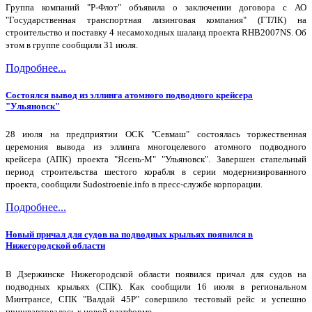
Группа компаний "Р-Флот" объявила о заключении договора с АО
"Государственная транспортная лизинговая компания" (ГТЛК) на
строительство и поставку 4 несамоходных шаланд проекта RHB2007NS. Об
этом в группе сообщили 31 июля.
Подробнее...
Состоялся вывод из эллинга атомного подводного крейсера
"Ульяновск"
28 июля на предприятии ОСК "Севмаш" состоялась торжественная
церемония вывода из эллинга многоцелевого атомного подводного
крейсера (АПК) проекта "Ясень-М" "Ульяновск". Завершен стапельный
период строительства шестого корабля в серии модернизированного
проекта, сообщили Sudostroenie.info в пресс-службе корпорации.
Подробнее...
Новый причал для судов на подводных крыльях появился в
Нижегородской области
В Дзержинске Нижегородской области появился причал для судов на
подводных крыльях (СПК). Как сообщили 16 июля в региональном
Минтрансе, СПК "Валдай 45Р" совершило тестовый рейс и успешно
пришвартовалось к новой платформе.