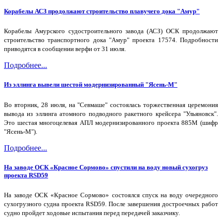
Корабелы АСЗ продолжают строительство плавучего дока "Амур"
Корабелы Амурского судостроительного завода (АСЗ) ОСК продолжают
строительство транспортного дока "Амур" проекта 17574. Подробности
приводятся в сообщении верфи от 31 июля.
Подробнее...
Из эллинга вывели шестой модернизированный "Ясень-М"
Во вторник, 28 июля, на "Севмаше" состоялась торжественная церемония
вывода из эллинга атомного подводного ракетного крейсера "Ульяновск".
Это шестая многоцелевая АПЛ модернизированного проекта 885М (шифр
"Ясень-М").
Подробнее...
На заводе ОСК «Красное Сормово» спустили на воду новый сухогруз
проекта RSD59
На заводе ОСК «Красное Сормово» состоялся спуск на воду очередного
сухогрузного судна проекта RSD59. После завершения достроечных работ
судно пройдет ходовые испытания перед передачей заказчику.