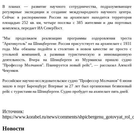
В планах — развитие научного сотрудничества, подразумевающее
регулярные экспедиции и создание международного научного центра.
Сейчас в распоряжении России на архипелаге находится территория
площадью 252 кв. км, четыре поселка с 385 жителями и два портовых
комплекса, передает ИА СеверПост.
"Мы продолжаем реализацию программы оздоровления треста
"Арктикуголь" на Шпицбергене. Россия присутствует на архипелаге с 1931
года. Мы обязаны подойти к столетию в новом качестве не просто с
угольной компанией, а развивая туристическую и инновационную
деятельность. Вчера на Шпицберген из Мурманска пришло судно
"Профессор Молчанов". Планируется новый рейс", — рассказал Алексей
Чекунков.
Российское научно-исследовательское судно "Профессор Молчанов" 6 июня
зашло в порт Баренцбург. Впервые за 27 лет был организован безвизовый
рейс с туристами на Шпицберген. Судно пробудет на ахипелаге пять дней.
Источник:
https://www.korabel.ru/news/comments/shpicbergenu_gotovyat_rol_
Новости