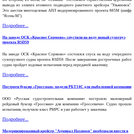
вывода из эллинга атомного подводного ракетного крейсера "Ульяновск".
Это шестая многоцелевая АПЛ модернизированного проекта 885М (шифр
"Ясень-М").
Подробнее...
На заводе ОСК «Красное Сормово» спустили на воду новый сухогруз
проекта RSD59
На заводе ОСК «Красное Сормово» состоялся спуск на воду очередного
сухогрузного судна проекта RSD59. После завершения достроечных работ
судно пройдет ходовые испытания перед передачей заказчику.
Подробнее...
Построен буксир «Гроссман» модели РБТ14С для рыболовной компании
ООО «Русская судостроительная компания» построило маломерный
рейдовый буксир «Гроссман» для компании «Гроссевичи». Судно прошло
испытания, получило класс РМРС и уже работает у заказчика.
Подробнее...
Модернизированный крейсер "Адмирал Нахимов" пообещали ввести в