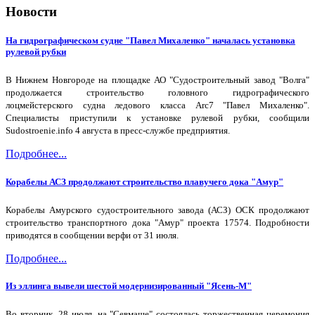
Новости
На гидрографическом судне "Павел Михаленко" началась установка
рулевой рубки
В Нижнем Новгороде на площадке АО "Судостроительный завод "Волга"
продолжается строительство головного гидрографического
лоцмейстерского судна ледового класса Arc7 "Павел Михаленко".
Специалисты приступили к установке рулевой рубки, сообщили
Sudostroenie.info 4 августа в пресс-службе предприятия.
Подробнее...
Корабелы АСЗ продолжают строительство плавучего дока "Амур"
Корабелы Амурского судостроительного завода (АСЗ) ОСК продолжают
строительство транспортного дока "Амур" проекта 17574. Подробности
приводятся в сообщении верфи от 31 июля.
Подробнее...
Из эллинга вывели шестой модернизированный "Ясень-М"
Во вторник, 28 июля, на "Севмаше" состоялась торжественная церемония