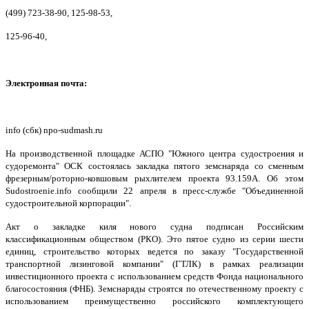
(499) 723-38-90, 125-98-53,
125-96-40,
Электронная почта:
info (сбк) npo-sudmash.ru
На производственной площадке АСПО "Южного центра судостроения и
судоремонта" ОСК состоялась закладка пятого земснаряда со сменным
фрезерным/роторно-ковшовым рыхлителем проекта 93.159А. Об этом
Sudostroenie.info сообщили 22 апреля в пресс-службе "Объединенной
судостроительной корпорации".
Акт о закладке киля нового судна подписан Российским
классификационным обществом (РКО). Это пятое судно из серии шести
единиц, строительство которых ведется по заказу "Государственной
транспортной лизинговой компании" (ГТЛК) в рамках реализации
инвестиционного проекта с использованием средств Фонда национального
благосостояния (ФНБ). Земснаряды строятся по отечественному проекту с
использованием преимущественно российского комплектующего