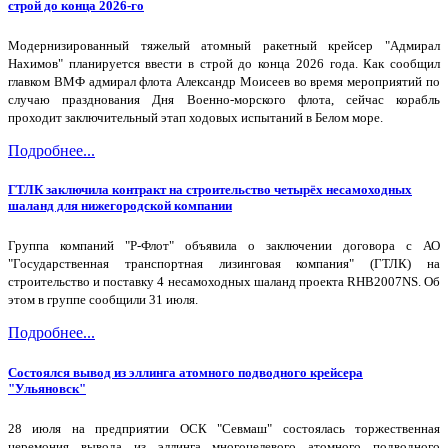
строй до конца 2026-го
Модернизированный тяжелый атомный ракетный крейсер "Адмирал
Нахимов" планируется ввести в строй до конца 2026 года. Как сообщил
главком ВМФ адмирал флота Александр Моисеев во время мероприятий по
случаю празднования Дня Военно-морского флота, сейчас корабль
проходит заключительный этап ходовых испытаний в Белом море.
Подробнее...
ГТЛК заключила контракт на строительство четырёх несамоходных
шаланд для нижегородской компании
Группа компаний "Р-Флот" объявила о заключении договора с АО
"Государственная транспортная лизинговая компания" (ГТЛК) на
строительство и поставку 4 несамоходных шаланд проекта RHB2007NS. Об
этом в группе сообщили 31 июля.
Подробнее...
Состоялся вывод из эллинга атомного подводного крейсера
"Ульяновск"
28 июля на предприятии ОСК "Севмаш" состоялась торжественная
церемония вывода из эллинга многоцелевого атомного подводного