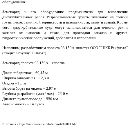
оборудования.
Земснаряд и его оборудование предназначены для выполнения
дноуглубительных работ. Разрабатываемые грунты включают ил, топкий
грунт, песок различной зернистости и взвешенности, глину и гравий. Кроме
того, дноуглубительные суда могут использоваться для очистки рек и
каналов от наносов, а также для прокладки каналов и других
гидротехнических сооружений, добавляют в корпорации.
Напомним, разработчиком проекта 93.159А является ООО "ГЦКБ Речфлота"
(входит в группу "Р-Флот").
Земснаряд проекта 93.159А – справка
Длина габаритная – 60,45 м
Ширина габаритная – 12,3 м
Осадка – 1,5 м
Высота борта на миделе – 2,97 м
Глубина разработки (мин / мах) – 2/10 м
Диаметр пульпопровода – 550 мм
Автономность – 14 суток
Источник - https://sudostroenie.info/novosti/45061.html