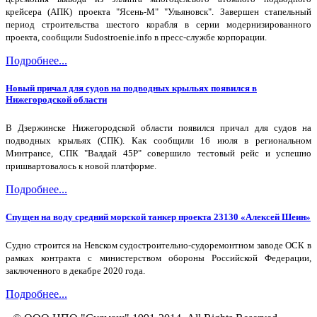
крейсера (АПК) проекта "Ясень-М" "Ульяновск". Завершен стапельный
период строительства шестого корабля в серии модернизированного
проекта, сообщили Sudostroenie.info в пресс-службе корпорации.
Подробнее...
Новый причал для судов на подводных крыльях появился в
Нижегородской области
В Дзержинске Нижегородской области появился причал для судов на
подводных крыльях (СПК). Как сообщили 16 июля в региональном
Минтрансе, СПК "Валдай 45Р" совершило тестовый рейс и успешно
пришвартовалось к новой платформе.
Подробнее...
Спущен на воду средний морской танкер проекта 23130 «Алексей Шеин»
Судно строится на Невском судостроительно-судоремонтном заводе ОСК в
рамках контракта с министерством обороны Российской Федерации,
заключенного в декабре 2020 года.
Подробнее...