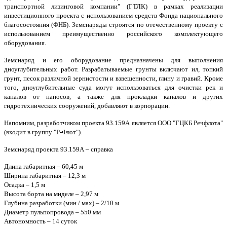
транспортной лизинговой компании" (ГТЛК) в рамках реализации
инвестиционного проекта с использованием средств Фонда национального
благосостояния (ФНБ). Земснаряды строятся по отечественному проекту с
использованием преимущественно российского комплектующего
оборудования.
Земснаряд и его оборудование предназначены для выполнения
дноуглубительных работ. Разрабатываемые грунты включают ил, топкий
грунт, песок различной зернистости и взвешенности, глину и гравий. Кроме
того, дноуглубительные суда могут использоваться для очистки рек и
каналов от наносов, а также для прокладки каналов и других
гидротехнических сооружений, добавляют в корпорации.
Напомним, разработчиком проекта 93.159А является ООО "ГЦКБ Речфлота"
(входит в группу "Р-Флот").
Земснаряд проекта 93.159А – справка
Длина габаритная – 60,45 м
Ширина габаритная – 12,3 м
Осадка – 1,5 м
Высота борта на миделе – 2,97 м
Глубина разработки (мин / мах) – 2/10 м
Диаметр пульпопровода – 550 мм
Автономность – 14 суток