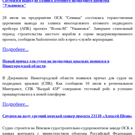
Состоялся вывод из эллинга атомного подводного крейсера
"Ульяновск"
28 июля на предприятии ОСК "Севмаш" состоялась торжественная
церемония вывода из эллинга многоцелевого атомного подводного
крейсера (АПК) проекта "Ясень-М" "Ульяновск". Завершен стапельный
период строительства шестого корабля в серии модернизированного
проекта, сообщили Sudostroenie.info в пресс-службе корпорации.
Подробнее...
Новый причал для судов на подводных крыльях появился в
Нижегородской области
В Дзержинске Нижегородской области появился причал для судов на
подводных крыльях (СПК). Как сообщили 16 июля в региональном
Минтрансе, СПК "Валдай 45Р" совершило тестовый рейс и успешно
пришвартовалось к новой платформе.
Подробнее...
Спущен на воду средний морской танкер проекта 23130 «Алексей Шеин»
Судно строится на Невском судостроительно-судоремонтном заводе ОСК в
рамках контракта с министерством обороны Российской Федерации,