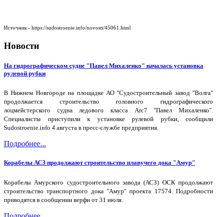
Источник - https://sudostroenie.info/novosti/45061.html
Новости
На гидрографическом судне "Павел Михаленко" началась установка
рулевой рубки
В Нижнем Новгороде на площадке АО "Судостроительный завод "Волга"
продолжается строительство головного гидрографического
лоцмейстерского судна ледового класса Arc7 "Павел Михаленко".
Специалисты приступили к установке рулевой рубки, сообщили
Sudostroenie.info 4 августа в пресс-службе предприятия.
Подробнее...
Корабелы АСЗ продолжают строительство плавучего дока "Амур"
Корабелы Амурского судостроительного завода (АСЗ) ОСК продолжают
строительство транспортного дока "Амур" проекта 17574. Подробности
приводятся в сообщении верфи от 31 июля.
Подробнее...