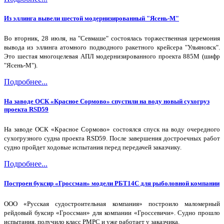
Из эллинга вывели шестой модернизированный "Ясень-М"
Во вторник, 28 июля, на "Севмаше" состоялась торжественная церемония
вывода из эллинга атомного подводного ракетного крейсера "Ульяновск".
Это шестая многоцелевая АПЛ модернизированного проекта 885М (шифр
"Ясень-М").
Подробнее...
На заводе ОСК «Красное Сормово» спустили на воду новый сухогруз
проекта RSD59
На заводе ОСК «Красное Сормово» состоялся спуск на воду очередного
сухогрузного судна проекта RSD59. После завершения достроечных работ
судно пройдет ходовые испытания перед передачей заказчику.
Подробнее...
Построен буксир «Гроссман» модели РБТ14С для рыболовной компании
ООО «Русская судостроительная компания» построило маломерный
рейдовый буксир «Гроссман» для компании «Гроссевичи». Судно прошло
испытания, получило класс РМРС и уже работает у заказчика.