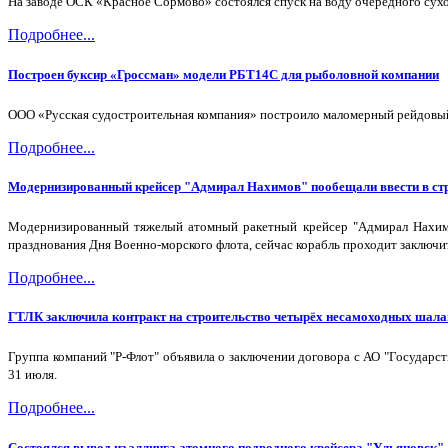
На заводе ОСК «Красное Сормово» состоялся спуск на воду очередного сухо
Подробнее...
Построен буксир «Гроссман» модели РБТ14С для рыболовной компании
ООО «Русская судостроительная компания» построило маломерный рейдовый 
Подробнее...
Модернизированный крейсер "Адмирал Нахимов" пообещали ввести в стр
Модернизированный тяжелый атомный ракетный крейсер "Адмирал Нахимо
празднования Дня Военно-морского флота, сейчас корабль проходит заключи
Подробнее...
ГТЛК заключила контракт на строительство четырёх несамоходных шала
Группа компаний "Р-Флот" объявила о заключении договора с АО "Государс
31 июля.
Подробнее...
Состоялся вывод из эллинга атомного подводного крейсера "Ульяновск"