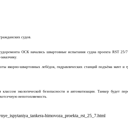
гражданских судов.
удоремонта ОСК начались швартовные испытания судна проекта RST 25/7 
заказчику.
боты якорно-швартовных лебёдок, гидравлических станций подъёма мачт и г
 классом экологической безопасности и автоматизации. Танкер будет пе
ухотсечную непотопляемость.
vnye_ispytaniya_tankera-himovoza_proekta_rst_25_7.html