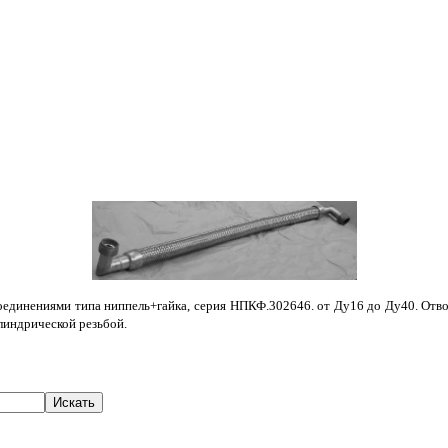
динениями типа ниппель+гайка, серия НПКФ.302646. от Ду16 до Ду40. Отводы п
илиндрической резьбой.