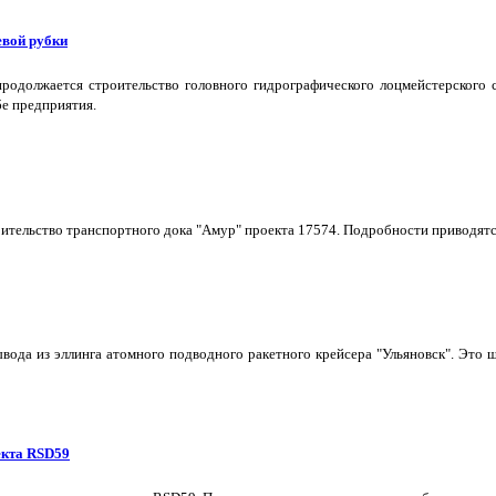
евой рубки
одолжается строительство головного гидрографического лоцмейстерского с
бе предприятия.
тельство транспортного дока "Амур" проекта 17574. Подробности приводятс
ывода из эллинга атомного подводного ракетного крейсера "Ульяновск". Эт
екта RSD59