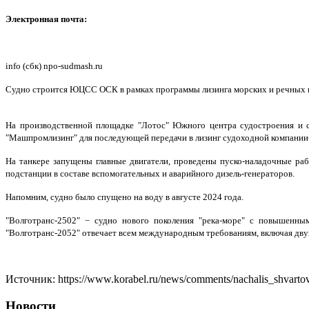
Электронная почта:
info (сбк) npo-sudmash.ru
Судно строится ЮЦСС ОСК в рамках программы лизинга морских и речных 
На производственной площадке "Лотос" Южного центра судостроения и с
"Машпромлизинг" для последующей передачи в лизинг судоходной компании-
На танкере запущены главные двигатели, проведены пуско-наладочные ра
подстанции в составе вспомогательных и аварийного дизель-генераторов.
Напомним, судно было спущено на воду в августе 2024 года.
"Волготранс-2502" − судно нового поколения "река-море" с повышенным
"Волготранс-2052" отвечает всем международным требованиям, включая дв
Источник: https://www.korabel.ru/news/comments/nachalis_shvarto
Новости