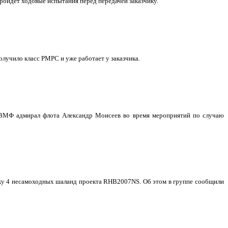
ройдет ходовые испытания перед передачей заказчику.
учило класс РМРС и уже работает у заказчика.
 ВМФ адмирал флота Александр Моисеев во время мероприятий по случаю
авку 4 несамоходных шаланд проекта RHB2007NS. Об этом в группе сообщили