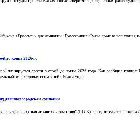
грузного судна проекта RSD59. После завершения достроечных работ судно п
буксир «Гроссман» для компании «Гроссевичи». Судно прошло испытания, пол
ой до конца 2026-го
в" планируется ввести в строй до конца 2026 года. Как сообщил главком
тельный этап ходовых испытаний в Белом море.
нд для нижегородской компании
твенная транспортная лизинговая компания" (ГТЛК) на строительство и пост