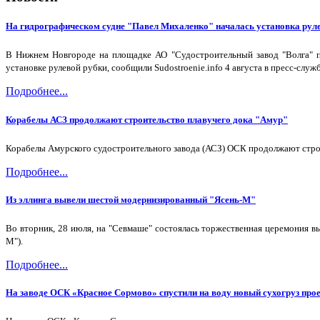
На гидрографическом судне "Павел Михаленко" началась установка рул
В Нижнем Новгороде на площадке АО "Судостроительный завод "Волга" пр
установке рулевой рубки, сообщили Sudostroenie.info 4 августа в пресс-служ
Подробнее...
Корабелы АСЗ продолжают строительство плавучего дока "Амур"
Корабелы Амурского судостроительного завода (АСЗ) ОСК продолжают строи
Подробнее...
Из эллинга вывели шестой модернизированный "Ясень-М"
Во вторник, 28 июля, на "Севмаше" состоялась торжественная церемония в
М").
Подробнее...
На заводе ОСК «Красное Сормово» спустили на воду новый сухогруз про