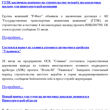
ГТЛК заключила контракт на строительство четырёх несамоходных
шаланд для нижегородской компании
Группа компаний "Р-Флот" объявила о заключении договора с АО
"Государственная транспортная лизинговая компания" (ГТЛК) на
строительство и поставку 4 несамоходных шаланд проекта RHB2007NS. Об
этом в группе сообщили 31 июля.
Подробнее...
Состоялся вывод из эллинга атомного подводного крейсера
"Ульяновск"
28 июля на предприятии ОСК "Севмаш" состоялась торжественная
церемония вывода из эллинга многоцелевого атомного подводного
крейсера (АПК) проекта "Ясень-М" "Ульяновск". Завершен стапельный
период строительства шестого корабля в серии модернизированного
проекта, сообщили Sudostroenie.info в пресс-службе корпорации.
Подробнее...
Новый причал для судов на подводных крыльях появился в
Нижегородской области