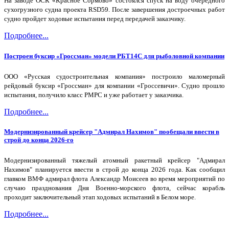
На заводе ОСК «Красное Сормово» состоялся спуск на воду очередного
сухогрузного судна проекта RSD59. После завершения достроечных работ
судно пройдет ходовые испытания перед передачей заказчику.
Подробнее...
Построен буксир «Гроссман» модели РБТ14С для рыболовной компании
ООО «Русская судостроительная компания» построило маломерный
рейдовый буксир «Гроссман» для компании «Гроссевичи». Судно прошло
испытания, получило класс РМРС и уже работает у заказчика.
Подробнее...
Модернизированный крейсер "Адмирал Нахимов" пообещали ввести в
строй до конца 2026-го
Модернизированный тяжелый атомный ракетный крейсер "Адмирал
Нахимов" планируется ввести в строй до конца 2026 года. Как сообщил
главком ВМФ адмирал флота Александр Моисеев во время мероприятий по
случаю празднования Дня Военно-морского флота, сейчас корабль
проходит заключительный этап ходовых испытаний в Белом море.
Подробнее...