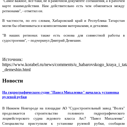
"Самое важное, все-таки, не в рамочном документе соглашения, а в рабочей
карте взаимодействия. Нам действительно есть чем обменяться между
регионами", - отметил он.
В частности, по его словам, Хабаровский край и Республика Татарстан
могли бы обмениваться и композитными материалами, и деталями.
"В наших регионах также есть основа для совместной работы в
судостроении", – подчеркнул Дмитрий Демешин.
Источник:
https://www.korabel.ru/news/comments/u_habarovskogo_kraya_i_tatar
_demeshin.html
Новости
На гидрографическом судне "Павел Михаленко" началась установка
рулевой рубки
В Нижнем Новгороде на площадке АО "Судостроительный завод "Волга"
продолжается строительство головного гидрографического
лоцмейстерского судна ледового класса Arc7 "Павел Михаленко".
Специалисты приступили к установке рулевой рубки, сообщили