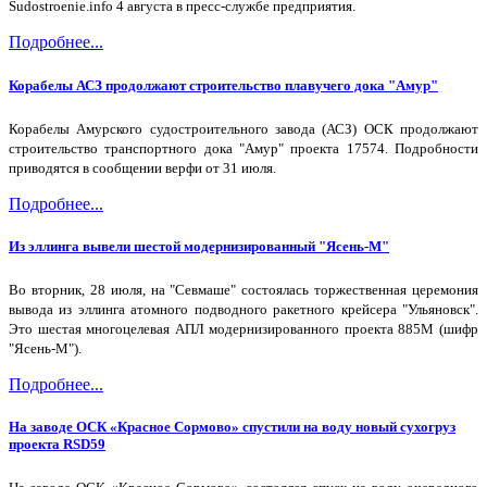
Sudostroenie.info 4 августа в пресс-службе предприятия.
Подробнее...
Корабелы АСЗ продолжают строительство плавучего дока "Амур"
Корабелы Амурского судостроительного завода (АСЗ) ОСК продолжают
строительство транспортного дока "Амур" проекта 17574. Подробности
приводятся в сообщении верфи от 31 июля.
Подробнее...
Из эллинга вывели шестой модернизированный "Ясень-М"
Во вторник, 28 июля, на "Севмаше" состоялась торжественная церемония
вывода из эллинга атомного подводного ракетного крейсера "Ульяновск".
Это шестая многоцелевая АПЛ модернизированного проекта 885М (шифр
"Ясень-М").
Подробнее...
На заводе ОСК «Красное Сормово» спустили на воду новый сухогруз
проекта RSD59