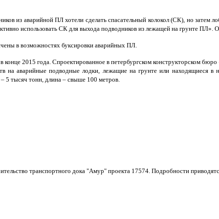
ков из аварийной ПЛ хотели сделать спасательный колокол (СК), но затем ло
тивно использовать СК для выхода подводников из лежащей на грунте ПЛ». Он
ничены в возможностях буксировки аварийных ПЛ.
в конце 2015 года. Спроектированное в петербургском конструкторском бюро
дств на аварийные подводные лодки, лежащие на грунте или находящиеся в 
– 5 тысяч тонн, длина – свыше 100 метров.
тельство транспортного дока "Амур" проекта 17574. Подробности приводятс