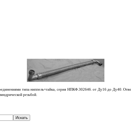
динениями типа ниппель+гайка, серия НПКФ.302646. от Ду16 до Ду40. Отводы п
илиндрической резьбой.