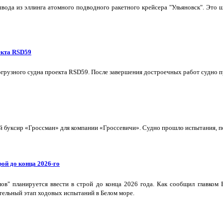
ывода из эллинга атомного подводного ракетного крейсера "Ульяновск". Эт
екта RSD59
грузного судна проекта RSD59. После завершения достроечных работ судно п
буксир «Гроссман» для компании «Гроссевичи». Судно прошло испытания, пол
ой до конца 2026-го
в" планируется ввести в строй до конца 2026 года. Как сообщил главком
тельный этап ходовых испытаний в Белом море.