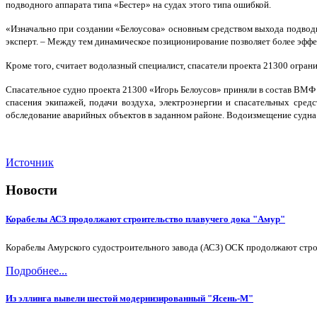
подводного аппарата типа «Бестер» на судах этого типа ошибкой.
«Изначально при создании «Белоусова» основным средством выхода подводни
эксперт. – Между тем динамическое позиционирование позволяет более эффек
Кроме того, считает водолазный специалист, спасатели проекта 21300 огра
Спасательное судно проекта 21300 «Игорь Белоусов» приняли в состав ВМФ 
спасения экипажей, подачи воздуха, электроэнергии и спасательных сре
обследование аварийных объектов в заданном районе. Водоизмещение судна 
Источник
Новости
Корабелы АСЗ продолжают строительство плавучего дока "Амур"
Корабелы Амурского судостроительного завода (АСЗ) ОСК продолжают строи
Подробнее...
Из эллинга вывели шестой модернизированный "Ясень-М"