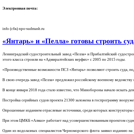
Электронная почта:
info (сбк) npo-sudmash.ru
«Янтарь» и «Пелла» готовы строить суд
Ленинградский судостроительный завод «Пелла» и Прибалтийский судострои
этого класса строили на «Адмиралтейских верфях» с 2005 по 2015 годы.
«Производственные возможности ПСЗ «Янтарь» позволяют строить суда, подо
В свою очередь завод «Пелла» предложил российскому военному ведомству п
В конце января 2018 года стало известно, что Минобороны начало искать де
Постройка серийных судов проекта 21300 заложена в госпрограмму вооруже
Опрошенные изданием отраслевые источники, среди которых конструкторы сп
При этом ЦМКБ «Алмаз» работает над усовершенствованным проектом судна т
Один из водолазных специалистов Черноморского флота заявил изданию на у