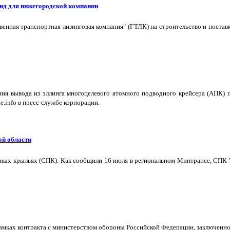
нд для нижегородской компании
твенная транспортная лизинговая компания" (ГТЛК) на строительство и пост
я вывода из эллинга многоцелевого атомного подводного крейсера (АПК) п
e.info в пресс-службе корпорации.
ой области
дных крыльях (СПК). Как сообщили 16 июля в региональном Минтрансе, СПК 
мках контракта с министерством обороны Российской Федерации, заключенног