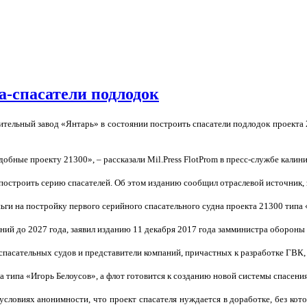
а-спасатели подлодок
тельный завод «Янтарь» в состоянии построить спасатели подлодок проекта 2
бные проекту 21300», – рассказали Mil.Press FlotProm в пресс-службе калин
остроить серию спасателей. Об этом изданию сообщил отраслевой источник, 
ньги на постройку первого серийного спасательного судна проекта 21300 типа 
ний до 2027 года, заявил изданию 11 декабря 2017 года замминистра обороны
асательных судов и представители компаний, причастных к разработке ГВК, у
ипа «Игорь Белоусов», а флот готовится к созданию новой системы спасения
словиях анонимности, что проект спасателя нуждается в доработке, без кот