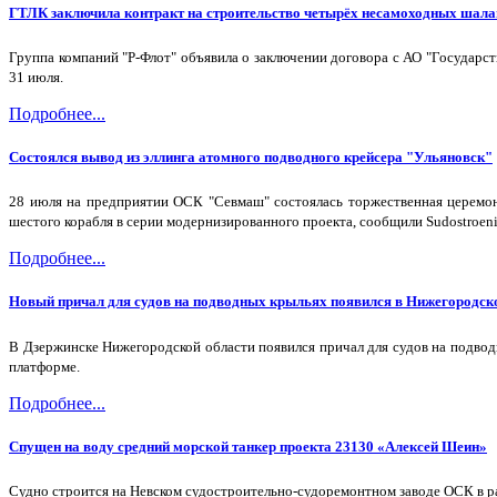
ГТЛК заключила контракт на строительство четырёх несамоходных шала
Группа компаний "Р-Флот" объявила о заключении договора с АО "Государс
31 июля.
Подробнее...
Состоялся вывод из эллинга атомного подводного крейсера "Ульяновск"
28 июля на предприятии ОСК "Севмаш" состоялась торжественная церемони
шестого корабля в серии модернизированного проекта, сообщили Sudostroeni
Подробнее...
Новый причал для судов на подводных крыльях появился в Нижегородск
В Дзержинске Нижегородской области появился причал для судов на подво
платформе.
Подробнее...
Спущен на воду средний морской танкер проекта 23130 «Алексей Шеин»
Судно строится на Невском судостроительно-судоремонтном заводе ОСК в ра