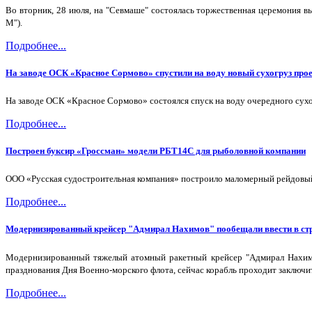
Во вторник, 28 июля, на "Севмаше" состоялась торжественная церемония в
М").
Подробнее...
На заводе ОСК «Красное Сормово» спустили на воду новый сухогруз про
На заводе ОСК «Красное Сормово» состоялся спуск на воду очередного сухо
Подробнее...
Построен буксир «Гроссман» модели РБТ14С для рыболовной компании
ООО «Русская судостроительная компания» построило маломерный рейдовый 
Подробнее...
Модернизированный крейсер "Адмирал Нахимов" пообещали ввести в стр
Модернизированный тяжелый атомный ракетный крейсер "Адмирал Нахимо
празднования Дня Военно-морского флота, сейчас корабль проходит заключи
Подробнее...