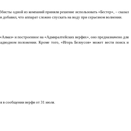
ббисты одной из компаний приняли решение использовать «Бестер», – сказал
 добавил, что аппарат сложно спускать на воду при серьезном волнении.
 «Алмаз» и построенное на «Адмиралтейских верфях», оно предназначено для
надводном положении. Кроме того, «Игорь Белоусов» может вести поиск и
я в сообщении верфи от 31 июля.