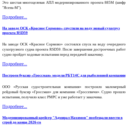
Это шестая многоцелевая АПЛ модернизированного проекта 885М (шифр
"Ясень-М").
Подробнее...
На заводе ОСК «Красное Сормово» спустили на воду новый сухогруз
проекта RSD59
На заводе ОСК «Красное Сормово» состоялся спуск на воду очередного
сухогрузного судна проекта RSD59. После завершения достроечных работ
судно пройдет ходовые испытания перед передачей заказчику.
Подробнее...
Построен буксир «Гроссман» модели РБТ14С для рыболовной компании
ООО «Русская судостроительная компания» построило маломерный
рейдовый буксир «Гроссман» для компании «Гроссевичи». Судно прошло
испытания, получило класс РМРС и уже работает у заказчика.
Подробнее...
Модернизированный крейсер "Адмирал Нахимов" пообещали ввести в
строй до конца 2026-го