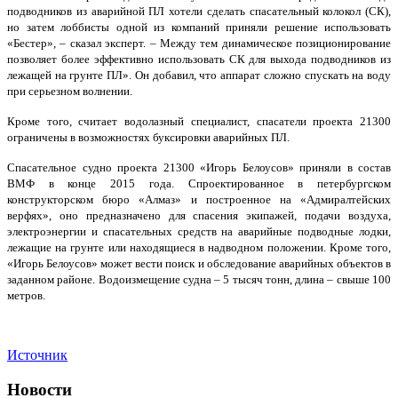
подводников из аварийной ПЛ хотели сделать спасательный колокол (СК),
но затем лоббисты одной из компаний приняли решение использовать
«Бестер», – сказал эксперт. – Между тем динамическое позиционирование
позволяет более эффективно использовать СК для выхода подводников из
лежащей на грунте ПЛ». Он добавил, что аппарат сложно спускать на воду
при серьезном волнении.
Кроме того, считает водолазный специалист, спасатели проекта 21300
ограничены в возможностях буксировки аварийных ПЛ.
Спасательное судно проекта 21300 «Игорь Белоусов» приняли в состав
ВМФ в конце 2015 года. Спроектированное в петербургском
конструкторском бюро «Алмаз» и построенное на «Адмиралтейских
верфях», оно предназначено для спасения экипажей, подачи воздуха,
электроэнергии и спасательных средств на аварийные подводные лодки,
лежащие на грунте или находящиеся в надводном положении. Кроме того,
«Игорь Белоусов» может вести поиск и обследование аварийных объектов в
заданном районе. Водоизмещение судна – 5 тысяч тонн, длина – свыше 100
метров.
Источник
Новости