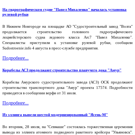
На гидрографическом судне "Павел Михаленко" началась установка
рулевой рубки
В Нижнем Новгороде на площадке АО "Судостроительный завод "Волга"
продолжается строительство головного гидрографического
лоцмейстерского судна ледового класса Arc7 "Павел Михаленко".
Специалисты приступили к установке рулевой рубки, сообщили
Sudostroenie.info 4 августа в пресс-службе предприятия.
Подробнее...
Корабелы АСЗ продолжают строительство плавучего дока "Амур"
Корабелы Амурского судостроительного завода (АСЗ) ОСК продолжают
строительство транспортного дока "Амур" проекта 17574. Подробности
приводятся в сообщении верфи от 31 июля.
Подробнее...
Из эллинга вывели шестой модернизированный "Ясень-М"
Во вторник, 28 июля, на "Севмаше" состоялась торжественная церемония
вывода из эллинга атомного подводного ракетного крейсера "Ульяновск".