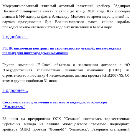
Модернизированный тяжелый атомный ракетный крейсер "Адмирал
Нахимов" планируется ввести в строй до конца 2026 года. Как сообщил
главком ВМФ адмирал флота Александр Моисеев во время мероприятий по
случаю празднования Дня Военно-морского флота, сейчас корабль
проходит заключительный этап ходовых испытаний в Белом море.
Подробнее...
ГТЛК заключила контракт на строительство четырёх несамоходных
шаланд для нижегородской компании
Группа компаний "Р-Флот" объявила о заключении договора с АО
"Государственная транспортная лизинговая компания" (ГТЛК) на
строительство и поставку 4 несамоходных шаланд проекта RHB2007NS. Об
этом в группе сообщили 31 июля.
Подробнее...
Состоялся вывод из эллинга атомного подводного крейсера
"Ульяновск"
28 июля на предприятии ОСК "Севмаш" состоялась торжественная
церемония вывода из эллинга многоцелевого атомного подводного
крейсера (АПК) проекта "Ясень-М" "Ульяновск". Завершен стапельный