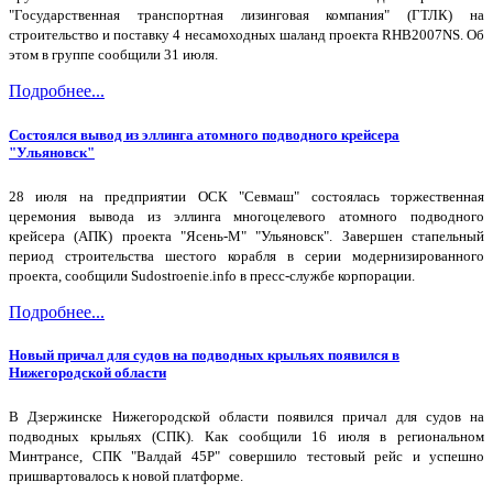
"Государственная транспортная лизинговая компания" (ГТЛК) на
строительство и поставку 4 несамоходных шаланд проекта RHB2007NS. Об
этом в группе сообщили 31 июля.
Подробнее...
Состоялся вывод из эллинга атомного подводного крейсера
"Ульяновск"
28 июля на предприятии ОСК "Севмаш" состоялась торжественная
церемония вывода из эллинга многоцелевого атомного подводного
крейсера (АПК) проекта "Ясень-М" "Ульяновск". Завершен стапельный
период строительства шестого корабля в серии модернизированного
проекта, сообщили Sudostroenie.info в пресс-службе корпорации.
Подробнее...
Новый причал для судов на подводных крыльях появился в
Нижегородской области
В Дзержинске Нижегородской области появился причал для судов на
подводных крыльях (СПК). Как сообщили 16 июля в региональном
Минтрансе, СПК "Валдай 45Р" совершило тестовый рейс и успешно
пришвартовалось к новой платформе.