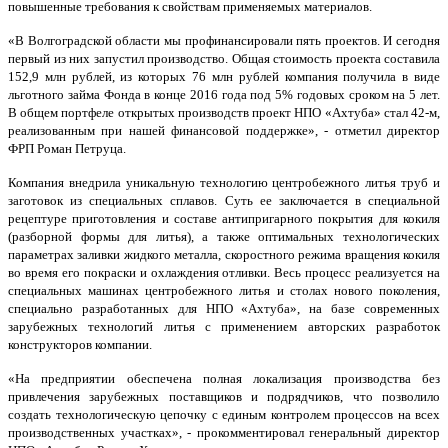
повышенные требования к свойствам применяемых материалов.
«В Волгоградской области мы профинансировали пять проектов. И сегодня
первый из них запустил производство. Общая стоимость проекта составила
152,9 млн рублей, из которых 76 млн рублей компания получила в виде
льготного займа Фонда в конце 2016 года под 5% годовых сроком на 5 лет.
В общем портфеле открытых производств проект НПО «Ахтуба» стал 42-м,
реализованным при нашей финансовой поддержке», - отметил директор
ФРП Роман Петруца.
Компания внедрила уникальную технологию центробежного литья труб и
заготовок из специальных сплавов. Суть ее заключается в специальной
рецептуре приготовления и составе антипригарного покрытия для кокиля
(разборной формы для литья), а также оптимальных технологических
параметрах заливки жидкого металла, скоростного режима вращения кокиля
во время его покраски и охлаждения отливки. Весь процесс реализуется на
специальных машинах центробежного литья и столах нового поколения,
специально разработанных для НПО «Ахтуба», на базе современных
зарубежных технологий литья с применением авторских разработок
конструкторов компании.
«На предприятии обеспечена полная локализация производства без
привлечения зарубежных поставщиков и подрядчиков, что позволило
создать технологическую цепочку с единым контролем процессов на всех
производственных участках», - прокомментировал генеральный директор