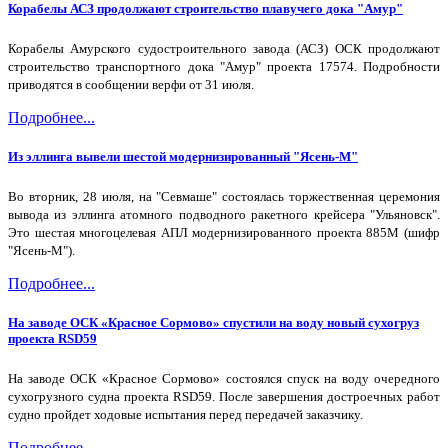
Корабелы АСЗ продолжают строительство плавучего дока "Амур"
Корабелы Амурского судостроительного завода (АСЗ) ОСК продолжают
строительство транспортного дока "Амур" проекта 17574. Подробности
приводятся в сообщении верфи от 31 июля.
Подробнее...
Из эллинга вывели шестой модернизированный "Ясень-М"
Во вторник, 28 июля, на "Севмаше" состоялась торжественная церемония
вывода из эллинга атомного подводного ракетного крейсера "Ульяновск".
Это шестая многоцелевая АПЛ модернизированного проекта 885М (шифр
"Ясень-М").
Подробнее...
На заводе ОСК «Красное Сормово» спустили на воду новый сухогруз
проекта RSD59
На заводе ОСК «Красное Сормово» состоялся спуск на воду очередного
сухогрузного судна проекта RSD59. После завершения достроечных работ
судно пройдет ходовые испытания перед передачей заказчику.
Подробнее...